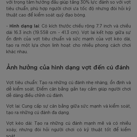
với trọng tâm hướng đầu giúp tăng 30% lực đánh so với vợt
tiêu chuẩn, phù hợp người chơi ưa tốc độ nhưng đòi hỏi kỹ
thuật cao để kiểm soát quỹ đạo bóng.
Hình dạng lai
-
: Có kích thước chiều rộng 7.7 inch và chiều
dài 16.3 inch (19.558 cm - 41.3 cm). Vợt lai kết hợp giữa sự
ổn định của vợt tiêu chuẩn và sức mạnh của vợt kéo dài,
tạo ra một lựa chọn linh hoạt cho nhiều phong cách chơi
khác nhau.
Ảnh hưởng của hình dạng vợt đến cú đánh
Vợt tiêu chuẩn: Tạo ra những cú đánh nhẹ nhàng, ổn định và
dễ kiểm soát. Điểm cân bằng gần tay cầm giúp người chơi
dễ dàng điều chỉnh cú đánh.
Vợt lai: Cung cấp sự cân bằng giữa sức mạnh và kiểm soát,
tạo ra những cú đánh đa dạng.
Vợt kéo dài: Tạo ra những cú đánh mạnh mẽ và có nhiều
xoáy, nhưng đòi hỏi người chơi có kỹ thuật tốt để kiểm
soát.