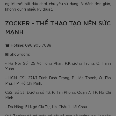
người mới bắt đầu chơi, chủ yếu sử dụng lối đánh đơn giản,
không dùng nhiều kỹ thuật.
ZOCKER - THỂ THAO TẠO NÊN SỨC
MẠNH
☎ Hotline: 096 905 7088
🏪 Showroom:
- Hà Nội: Số 125 Vũ Tông Phan, P.Khương Trung, Q.Thanh
Xuân.
- HCM: CS1: 271/1 Trịnh Đình Trọng, P. Hòa Thạnh, Q. Tân
Phú, TP. Hồ Chí Minh.
CS2: Số 53, Đường số 43, P. Tân Phong, Quận 7, TP. Hồ Chí
Minh.
- Đà Nẵng: 51 Ngô Gia Tự, Hải Châu 1, Hải Châu.
(Và Zocker đã có mặt tại tất cả các hệ thống đại lý phân