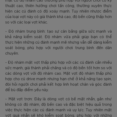
thuật cao, thiên hướng chơi tấn công, thường xuyên thực
hiện các cú đánh có độ xoáy mạnh. Tuy nhiên nhược điểm
của loại vợt này có giá thành khá cao, độ bền cũng thấp hơn
so với các loại vợt khác.
- Độ nhám trung bình: tạo sự cân bằng giữa sức mạnh và
khả năng kiểm soát. Độ nhám vừa phải giúp bạn có thể
thực hiện những cú đánh mạnh mẽ nhưng vẫn dễ dàng kiểm
soát bóng, phù hợp với người chơi trung bình đến dân
chuyên.
- Độ nhám mặt vợt thấp phù hợp với các cú đánh cần nhiều
sức mạnh, giá thành phải chăng và có độ bền tốt hơn so với
các dòng vợt với độ nhám cao. Mặt vợt độ nhám thấp phù
hợp cho cú drive mạnh nhưng hạn chế ở khả năng tạo spin,
đòi hỏi người chơi phải kết hợp linh hoạt chân và góc đánh
để bù đắp điểm yếu này.
- Mặt vợt trơn: Đây là dòng vợt có bề mặt nhẵn, gần như
không có độ nhám, độ bền cao và đặc biệt hiệu quả trong
việc thực hiện các cú đánh mạnh và uy lực. Tuy nhiên mặt
vợt quá nhẵn sẽ khó kiểm soát bóng, phù hợp với những