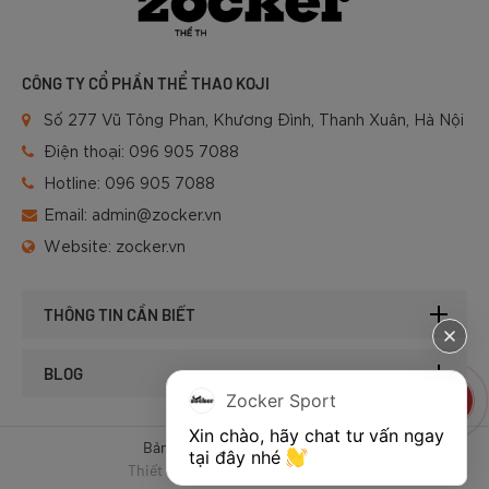
CÔNG TY CỔ PHẦN THỂ THAO KOJI
Số 277 Vũ Tông Phan, Khương Đình, Thanh Xuân, Hà Nội
Điện thoại:
096 905 7088
Hotline:
096 905 7088
Email:
admin@zocker.vn
Website:
zocker.vn
THÔNG TIN CẦN BIẾT
BLOG
Zocker Sport
Xin chào, hãy chat tư vấn ngay 
Bản quyền © 2025 của Zocker.
tại đây nhé 
Thiết kế website & SEO - Tất Thành