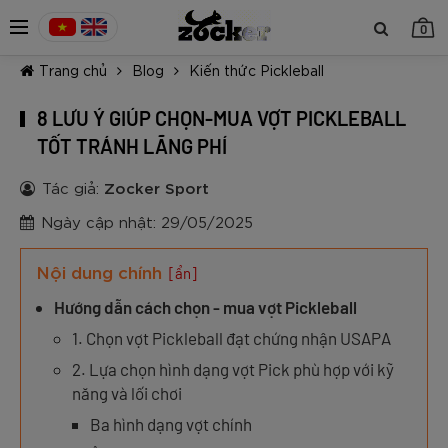
0
Trang chủ
Blog
Kiến thức Pickleball
8 LƯU Ý GIÚP CHỌN-MUA VỢT PICKLEBALL
TỐT TRÁNH LÃNG PHÍ
Tác giả:
Zocker Sport
TIẾP TỤC MUA HÀNG
Ngày cập nhật: 29/05/2025
Nội dung chính
[ẩn]
Hướng dẫn cách chọn - mua vợt Pickleball
1. Chọn vợt Pickleball đạt chứng nhận USAPA
2. Lựa chọn hình dạng vợt Pick phù hợp với kỹ
năng và lối chơi
Ba hình dạng vợt chính