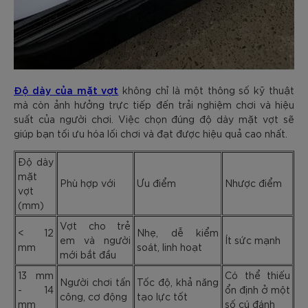
Độ dày của mặt vợt
không chỉ là một thông số kỹ thuật
mà còn ảnh hưởng trực tiếp đến trải nghiệm chơi và hiệu
suất của người chơi. Việc chọn đúng độ dày mặt vợt sẽ
giúp bạn tối ưu hóa lối chơi và đạt được hiệu quả cao nhất.
Độ dày
mặt
Phù hợp với
Ưu điểm
Nhược điểm
vợt
(mm)
Vợt cho trẻ
< 12
Nhẹ, dễ kiểm
em và người
Ít sức mạnh
mm
soát, linh hoạt
mới bắt đầu
13 mm
Có thể thiếu
Người chơi tấn
Tốc độ, khả năng
- 14
ổn định ở một
công, cơ động
tạo lực tốt
mm
số cú đánh