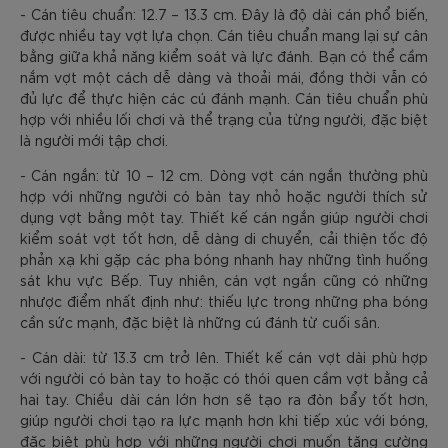
- Cán tiêu chuẩn: 12.7 – 13.3 cm. Đây là độ dài cán phổ biến,
được nhiều tay vợt lựa chọn. Cán tiêu chuẩn mang lại sự cân
bằng giữa khả năng kiểm soát và lực đánh. Bạn có thể cầm
nắm vợt một cách dễ dàng và thoải mái, đồng thời vẫn có
đủ lực để thực hiện các cú đánh mạnh. Cán tiêu chuẩn phù
hợp với nhiều lối chơi và thể trạng của từng người, đặc biệt
là người mới tập chơi.
- Cán ngắn: từ 10 – 12 cm. Dòng vợt cán ngắn thường phù
hợp với những người có bàn tay nhỏ hoặc người thích sử
dụng vợt bằng một tay. Thiết kế cán ngắn giúp người chơi
kiểm soát vợt tốt hơn, dễ dàng di chuyển, cải thiện tốc độ
phản xạ khi gặp các pha bóng nhanh hay những tình huống
sát khu vực Bếp. Tuy nhiên, cán vợt ngắn cũng có những
nhược điểm nhất định như: thiếu lực trong những pha bóng
cần sức mạnh, đặc biệt là những cú đánh từ cuối sân.
- Cán dài: từ 13.3 cm trở lên. Thiết kế cán vợt dài phù hợp
với người có bàn tay to hoặc có thói quen cầm vợt bằng cả
hai tay. Chiều dài cán lớn hơn sẽ tạo ra đòn bẩy tốt hơn,
giúp người chơi tạo ra lực mạnh hơn khi tiếp xúc với bóng,
đặc biệt phù hợp với những người chơi muốn tăng cường