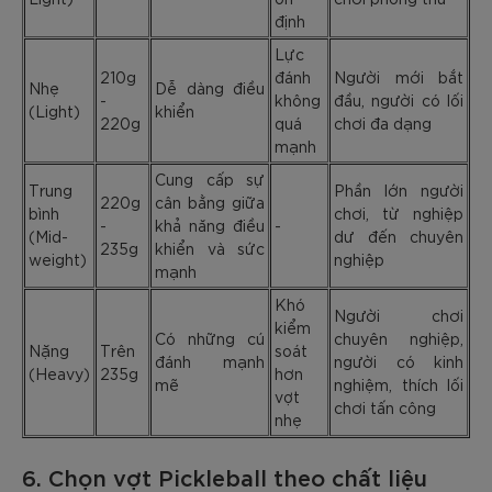
định
Lực
210g
đánh
Người mới bắt
Nhẹ
Dễ dàng điều
-
không
đầu, người có lối
(Light)
khiển
220g
quá
chơi đa dạng
mạnh
Cung cấp sự
Trung
Phần lớn người
220g
cân bằng giữa
bình
chơi, từ nghiệp
-
khả năng điều
-
(Mid-
dư đến chuyên
235g
khiển và sức
weight)
nghiệp
mạnh
Khó
Người chơi
kiểm
Có những cú
chuyên nghiệp,
Nặng
Trên
soát
đánh mạnh
người có kinh
(Heavy)
235g
hơn
mẽ
nghiệm, thích lối
vợt
chơi tấn công
nhẹ
6. Chọn vợt Pickleball theo chất liệu