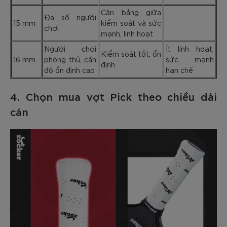
Cân bằng giữa
Đa số người
15 mm
kiểm soát và sức
chơi
mạnh, linh hoạt
Người chơi
Ít linh hoạt,
Kiểm soát tốt, ổn
16 mm
phòng thủ, cần
sức mạnh
định
độ ổn định cao
hạn chế
4. Chọn mua vợt Pick theo chiều dài
cán