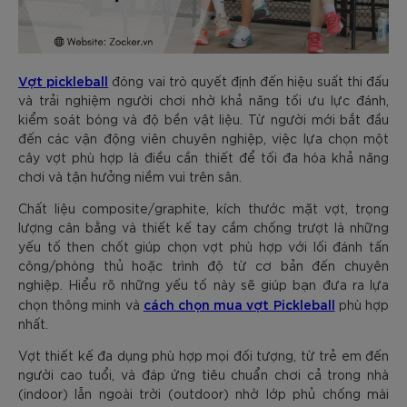
Vợt pickleball
đóng vai trò quyết định đến hiệu suất thi đấu
và trải nghiệm người chơi nhờ khả năng tối ưu lực đánh,
kiểm soát bóng và độ bền vật liệu. Từ người mới bắt đầu
đến các vận động viên chuyên nghiệp, việc lựa chọn một
cây vợt phù hợp là điều cần thiết để tối đa hóa khả năng
chơi và tận hưởng niềm vui trên sân.
Chất liệu composite/graphite, kích thước mặt vợt, trọng
lượng cân bằng và thiết kế tay cầm chống trượt là những
yếu tố then chốt giúp chọn vợt phù hợp với lối đánh tấn
công/phòng thủ hoặc trình độ từ cơ bản đến chuyên
nghiệp. Hiểu rõ những yếu tố này sẽ giúp bạn đưa ra lựa
cách chọn mua vợt Pickleball
chọn thông minh và
phù hợp
nhất.
Vợt thiết kế đa dụng phù hợp mọi đối tượng, từ trẻ em đến
người cao tuổi, và đáp ứng tiêu chuẩn chơi cả trong nhà
(indoor) lẫn ngoài trời (outdoor) nhờ lớp phủ chống mài