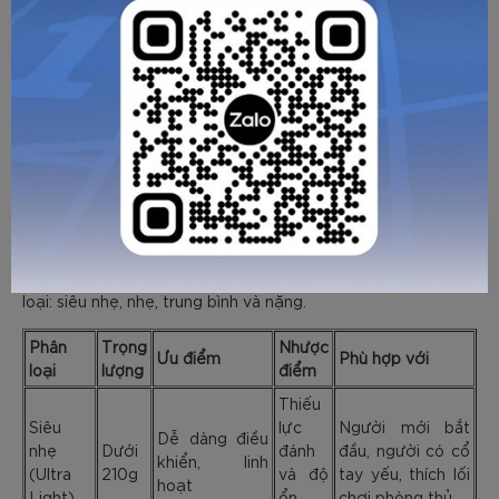
Chọn vợt theo trọng lượng không chỉ giúp cho người chơi
có được cảm giác tốt hơn mà còn hạn chế các chấn thương
trọng lượng vợt
ngoài ý muốn. Theo đó,
được chia thành 4
loại: siêu nhẹ, nhẹ, trung bình và nặng.
Phân
Trọng
Nhược
Ưu điểm
Phù hợp với
loại
lượng
điểm
Thiếu
Siêu
lực
Người mới bắt
Dễ dàng điều
nhẹ
Dưới
đánh
đầu, người có cổ
khiển, linh
(Ultra
210g
và độ
tay yếu, thích lối
hoạt
Light)
ổn
chơi phòng thủ