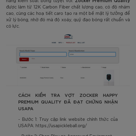
Zocker Premium Quality
năng kiểm soát bóng tuyệt vời.
được làm từ 12K Carbon Fiber chất lượng cao, có độ nhám
cao, cùng các hoạ tiết caro tạo ra một bề mặt lý tưởng để
xử lý bóng, nhờ đó mà độ xoáy, quỹ đạo bóng rất chuẩn và
có lực.
CÁCH KIỂM TRA VỢT ZOCKER HAPPY
PREMIUM QUALITY ĐÃ ĐẠT CHỨNG NHẬN
USAPA
- Bước 1: Truy cập link website chính thức của
USAPA: https://usapickleball.org/