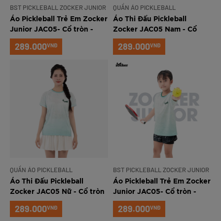
BST PICKLEBALL ZOCKER JUNIOR
QUẦN ÁO PICKLEBALL
Áo Pickleball Trẻ Em Zocker
Áo Thi Đấu Pickleball
Junior JAC05- Cổ tròn -
Zocker JAC05 Nam - Cổ
Đen
tròn - Xanh ngọc
289.000
289.000
VNĐ
VNĐ
QUẦN ÁO PICKLEBALL
BST PICKLEBALL ZOCKER JUNIOR
Áo Thi Đấu Pickleball
Áo Pickleball Trẻ Em Zocker
Zocker JAC05 Nữ - Cổ tròn
Junior JAC05- Cổ tròn -
- Xanh ngọc
Xanh ngọc
289.000
289.000
VNĐ
VNĐ