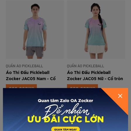
QUẦN ÁO PICKLEBALL
QUẦN ÁO PICKLEBALL
Áo Thi Đấu Pickleball
Áo Thi Đấu Pickleball
Zocker JAC05 Nam - Cổ
Zocker JAC05 Nữ - Cổ tròn
GỬI THÔNG TIN ĐỂ ZOCKER TƯ
tròn - Tím
- Tím
289.000
289.000
VNĐ
VNĐ
VẤN CHO BẠN