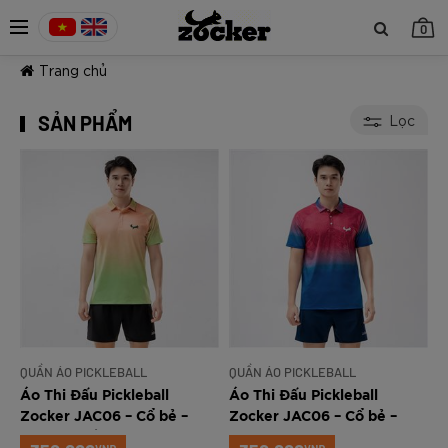
0
Trang chủ
SẢN PHẨM
Lọc
TIẾP TỤC MUA HÀNG
QUẦN ÁO PICKLEBALL
QUẦN ÁO PICKLEBALL
Áo Thi Đấu Pickleball
Áo Thi Đấu Pickleball
Zocker JAC06 – Cổ bẻ –
Zocker JAC06 – Cổ bẻ –
Xanh Chuối
Xanh navy