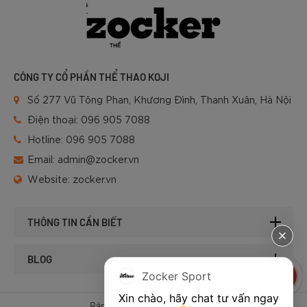
CÔNG TY CỔ PHẦN THỂ THAO KOJI
Số 277 Vũ Tông Phan, Khương Đình, Thanh Xuân, Hà Nội
Điện thoại:
096 905 7088
Hotline:
096 905 7088
Email:
admin@zocker.vn
Website:
zocker.vn
THÔNG TIN CẦN BIẾT
BLOG
Zocker Sport
Xin chào, hãy chat tư vấn ngay 
Bản quyền © 2025 của Zocker.