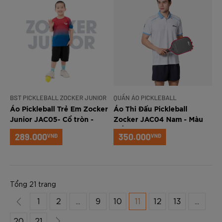
BST PICKLEBALL ZOCKER JUNIOR
QUẦN ÁO PICKLEBALL
Áo Pickleball Trẻ Em Zocker
Áo Thi Đấu Pickleball
Junior JAC05- Cổ tròn -
Zocker JAC04 Nam - Màu
Xanh Navy
Trắng
289.000
350.000
VNĐ
VNĐ
Tổng 21 trang
1
2
...
9
10
11
12
13
...
20
21