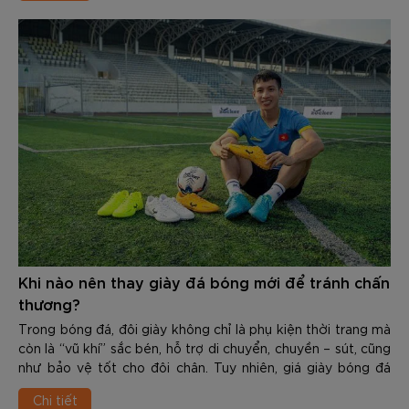
Khi nào nên thay giày đá bóng mới để tránh chấn
thương?
Trong bóng đá, đôi giày không chỉ là phụ kiện thời trang mà
còn là “vũ khí” sắc bén, hỗ trợ di chuyển, chuyền – sút, cũng
như bảo vệ tốt cho đôi chân. Tuy nhiên, giá giày bóng đá
chính hãng của các thương hiệu không hề rẻ, từ một tới vài
Chi tiết
triệu. Do đó, nhiều người có thói quen dùng cho tới khi