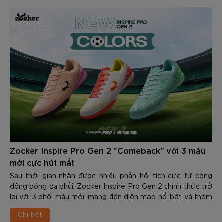
Zocker Inspire Pro Gen 2 "Comeback" với 3 màu
mới cực hút mắt
Sau thời gian nhận được nhiều phản hồi tích cực từ cộng
đồng bóng đá phủi, Zocker Inspire Pro Gen 2 chính thức trở
lại với 3 phối màu mới, mang đến diện mạo nổi bật và thêm
nhiều lựa chọn cho những cầu thủ yêu thích phong cách thi
Chi tiết
đấu cá tính.