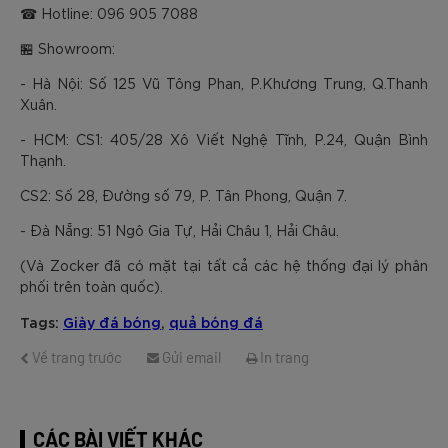
☎ Hotline: 096 905 7088
🏪 Showroom:
- Hà Nội: Số 125 Vũ Tông Phan, P.Khương Trung, Q.Thanh
Xuân.
- HCM: CS1: 405/28 Xô Viết Nghệ Tĩnh, P.24, Quận Bình
Thạnh.
CS2: Số 28, Đường số 79, P. Tân Phong, Quận 7.
- Đà Nẵng: 51 Ngô Gia Tự, Hải Châu 1, Hải Châu.
(Và Zocker đã có mặt tại tất cả các hệ thống đại lý phân
phối trên toàn quốc).
Tags:
Giày đá bóng
,
quả bóng đá
Về trang trước
Gửi email
In trang
CÁC BÀI VIẾT KHÁC