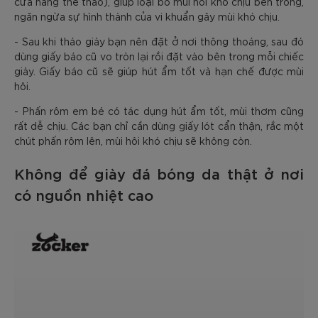
cửa hàng thể thao), giúp loại bỏ mùi hôi khó chịu bên trong,
ngăn ngừa sự hình thành của vi khuẩn gây mùi khó chịu.
- Sau khi tháo giày bạn nên đặt ở nơi thông thoáng, sau đó
dùng giấy báo cũ vo tròn lại rồi đặt vào bên trong mỗi chiếc
giày. Giấy báo cũ sẽ giúp hút ẩm tốt và hạn chế được mùi
hôi.
- Phấn rôm em bé có tác dụng hút ẩm tốt, mùi thơm cũng
rất dễ chịu. Các bạn chỉ cần dùng giấy lót cẩn thận, rắc một
chút phấn rôm lên, mùi hôi khó chịu sẽ không còn.
Không để giày đá bóng da thật ở nơi
có nguồn nhiệt cao