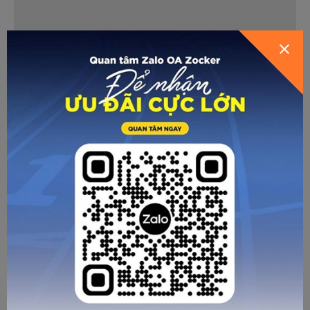
Khi vệ sinh giày bóng đá da thật không nên sử dụng bàn
chải để chà xát bề mặt da. Thay vào đó các bạn hãy dùng
khăn mềm hoặc miếng bọt biển để thấm dụng dịch vệ sinh
da chuyên dụng rồi lau giày. Các bước cụ thể để như sau:
- Dùng khăn ẩm, sạch để lau sơ toàn bộ đôi giày một lượt.
Tháo riêng dây và lót để vệ sinh riêng; 2 bộ phận này các
bạn có thể giặt trong nước.
- Nhỏ 1 vài giọt dung dịch vệ sinh giày lên bề mặt da, dùng
bàn chải loại có sợi mềm (tương tự như bàn chải đánh răng)
để chà lên bề mặt da, tập trung vào các vết bẩn cứng đầu.
- Dùng khăn ẩm để lau lại vài lần cho sạch hết bọt và vết
bẩn.
- Để giày ở nhiệt độ phòng cho tới khi khô hẳn, tuyệt đối
không phơi dưới ánh nắng mặt trời gay gắt.