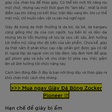
giày của chân kia để tháo giày. Có thể khi mới thì nâng niu
một chút, nhưng sau một thời gian thì “làm liều”, nhất là thời
điểm sau khi tiếng còi kết thúc trận đấu vang lên, khi cơ thể
mệt mỏi, chỉ muốn nằm vật ra sân mà nghỉ ngơi.
Giày đá bóng da thật thường là da bò, da bê, da kangaru
cũng giống như da của con người, tuy bền bỉ và dẻo dai
nhưng khi bị tổn thương sẽ lưu lại sẹo, rất xấu, ảnh hưởng
tới thẩm mỹ cũng như độ bền của sản phẩm. Chưa kể, giày
da thật nằm ở phân khúc cao cấp, phần gót được gia cố rất
kĩ, ngoài lớp da ngoài còn có lớp đệm, lớp định hình để giúp
giữ phom giày và bảo vệ cho chân từ phía sau. Việc giẫm
lên sẽ ảnh hưởng tới chức năng này.
Cách làm đúng đắn ở đây là bạn nới lỏng dây và tháo giày ra
khỏi chân một cách nhẹ nhàng.
>>> Mua ngay Giày Đá Bóng Zocker
Pioneer !!!
Hạn chế để giày bị ẩm