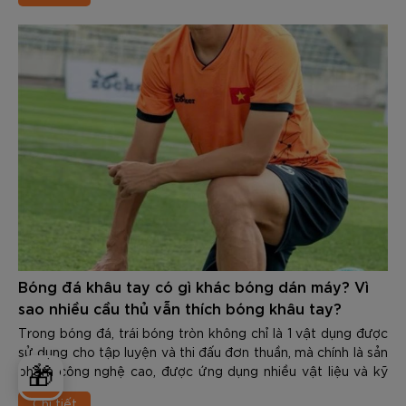
upper rách nát, đế mòn vẹt, thậm chí bong keo mới chịu
thay. Đây là sai lầm nghiêm trọng, tiềm ẩn các chấn thương
nguy hiểm.
Việc nhận biết Khi nào nên thay giày đá bóng mới để tránh
chấn thương là kỹ năng quan trọng giúp bảo vệ đôi chân
cũng như duy trì phong độ đỉnh cao. Trong nội dung dưới
đây các bạn hãy cùng Zocker tìm hiểu chi tiết về chủ đề
này nhé.
Bóng đá khâu tay có gì khác bóng dán máy? Vì
sao nhiều cầu thủ vẫn thích bóng khâu tay?
Trong bóng đá, trái bóng tròn không chỉ là 1 vật dụng được
sử dụng cho tập luyện và thi đấu đơn thuần, mà chính là sản
phẩm công nghệ cao, được ứng dụng nhiều vật liệu và kỹ
🎁
thuật tiên tiến. Trải qua hơn 1 thế kỉ kể từ khi “môn thể thao
Chi tiết