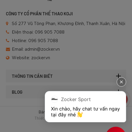
CÔNG TY CỔ PHẦN THỂ THAO KOJI
Số 277 Vũ Tông Phan, Khương Đình, Thanh Xuân, Hà Nội
Điện thoại:
096 905 7088
Hotline:
096 905 7088
Email:
admin@zocker.vn
Website:
zocker.vn
THÔNG TIN CẦN BIẾT
BLOG
Zocker Sport
Xin chào, hãy chat tư vấn ngay 
Bản quyền © 2025 của Zocker.
tại đây nhé 
Thiết kế website & SEO - Tất Thành