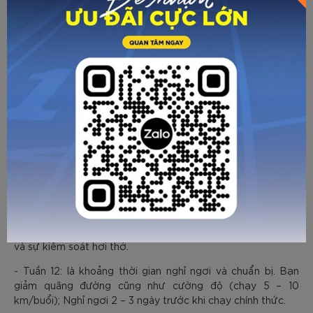
- Tuần 1 - 4: Là thời gian xây dựng nền tảng, các bạn hãy
chạy 3 – 4 buổi/tuần, mỗi buổi 5 – 10 km. Có 1 buổi chạy dài
10 – 12 km/tuần với tốc độ chậm hơn so với bình thường.
- Tuần 5 – 8: Là thời gian tăng sức bền, hãy tăng dần quãng
đường chạy dài lên 12 – 18 km. Nên kết hợp với chạy
interval, chạy nhanh trong 1 – 2 phút, chạy chậm 2 – 3 phút,
lặp lại 6 – 8 lần.
- Tuần 9 – 11: Chạy dài 18 – 20 km để làm quen với cự ly.
Duy trì chạy ổn định 3 – 4 buổi/tuần, tập trung vào tốc độ
và sự kiểm soát hơi thở.
- Tuần 12: là khoảng thời gian nghỉ ngơi và chuẩn bị. Bạn
giảm quãng đường cũng như cường độ (chạy 5 – 10
km/buổi); Nghỉ ngơi 2 – 3 ngày trước khi chạy chính thức.