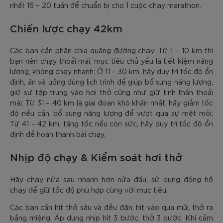
nhất 16 – 20 tuần để chuẩn bị cho 1 cuộc chạy marathon.
Chiến lược chạy 42km
Các bạn cần phân chia quãng đường chạy: Từ 1 – 10 km thì
bạn nên chạy thoải mái, mục tiêu chủ yếu là tiết kiệm năng
lượng, không chạy nhanh; Ở 11 – 30 km, hãy duy trì tốc độ ổn
định, ăn và uống đúng lịch trình để giúp bổ sung năng lượng,
giữ sự tập trung vào hơi thở cũng như giữ tinh thần thoải
mái; Từ 31 – 40 km là giai đoạn khó khăn nhất, hãy giảm tốc
độ nếu cần, bổ sung năng lượng để vượt qua sự mệt mỏi;
Từ 41 – 42 km, tăng tốc nếu còn sức, hãy duy trì tốc độ ổn
định để hoàn thành bài chạy.
Nhịp độ chạy & Kiểm soát hơi thở
Hãy chạy nửa sau nhanh hơn nửa đầu, sử dụng đồng hồ
chạy để giữ tốc độ phù hợp cùng với mục tiêu.
Các bạn cần hít thở sâu và đều đặn, hít vào qua mũi, thở ra
bằng miệng. Áp dụng nhịp hít 3 bước, thở 3 bước. Khi cảm