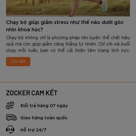
Chạy bộ giúp giảm stress như thế nào dưới góc
nhìn khoa học?
Chạy bộ không chỉ là phương pháp rèn luyện thể chất hiệu
quả mà còn giúp giảm căng thẳng tự nhiên. Chỉ với vài buổi
chạy mỗi tuần, bạn có thể cải thiện tâm trạng tích cực,
nâng cao chất lượng giấc ngủ và gia tăng khả năng chống
Chi tiết
chịu áp lực trong cuộc sống. Vậy Chạy bộ giúp giảm stress
như thế nào dưới góc nhìn khoa học? Trong nội dung dưới
đây các bạn hãy cùng Zocker tìm hiểu chi tiết nhé.
ZOCKER CAM KẾT
Đổi trả hàng 07 ngày
Giao hàng toàn quốc
Hỗ trợ 24/7