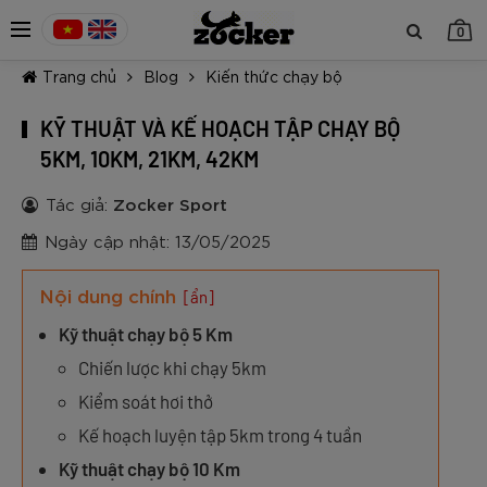
0
Trang chủ
Blog
Kiến thức chạy bộ
KỸ THUẬT VÀ KẾ HOẠCH TẬP CHẠY BỘ
5KM, 10KM, 21KM, 42KM
Tác giả:
Zocker Sport
TIẾP TỤC MUA HÀNG
Ngày cập nhật: 13/05/2025
Nội dung chính
[ẩn]
Kỹ thuật chạy bộ 5 Km
Chiến lược khi chạy 5km
Kiểm soát hơi thở
Kế hoạch luyện tập 5km trong 4 tuần
Kỹ thuật chạy bộ 10 Km