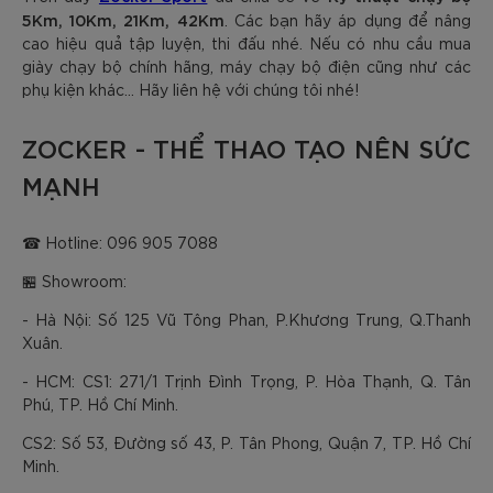
5Km, 10Km, 21Km, 42Km
. Các bạn hãy áp dụng để nâng
cao hiệu quả tập luyện, thi đấu nhé. Nếu có nhu cầu mua
giày chạy bộ chính hãng, máy chạy bộ điện cũng như các
phụ kiện khác… Hãy liên hệ với chúng tôi nhé!
ZOCKER - THỂ THAO TẠO NÊN SỨC
MẠNH
☎ Hotline: 096 905 7088
🏪 Showroom:
- Hà Nội: Số 125 Vũ Tông Phan, P.Khương Trung, Q.Thanh
Xuân.
- HCM: CS1: 271/1 Trịnh Đình Trọng, P. Hòa Thạnh, Q. Tân
Phú, TP. Hồ Chí Minh.
CS2: Số 53, Đường số 43, P. Tân Phong, Quận 7, TP. Hồ Chí
Minh.