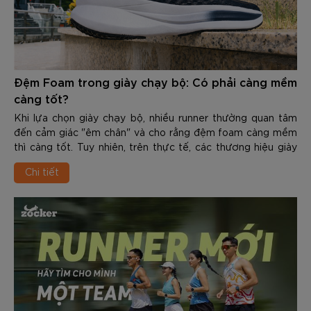
Đệm Foam trong giày chạy bộ: Có phải càng mềm
càng tốt?
Khi lựa chọn giày chạy bộ, nhiều runner thường quan tâm
đến cảm giác "êm chân" và cho rằng đệm foam càng mềm
thì càng tốt. Tuy nhiên, trên thực tế, các thương hiệu giày
chạy hiện nay không còn chỉ tập trung vào việc tạo ra lớp
Chi tiết
đệm mềm nhất, mà hướng đến sự cân bằng giữa giảm chấn
và hiệu suất vận động.