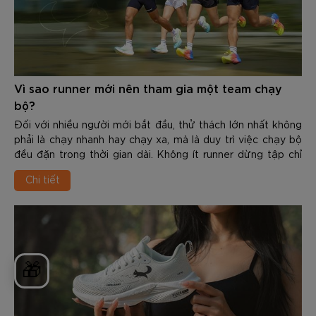
Vì sao runner mới nên tham gia một team chạy
bộ?
Đối với nhiều người mới bắt đầu, thử thách lớn nhất không
phải là chạy nhanh hay chạy xa, mà là duy trì việc chạy bộ
đều đặn trong thời gian dài. Không ít runner dừng tập chỉ
sau vài tuần vì thiếu động lực, không biết cách xây dựng
Chi tiết
giáo án hoặc không có team đồng hành.
🎁