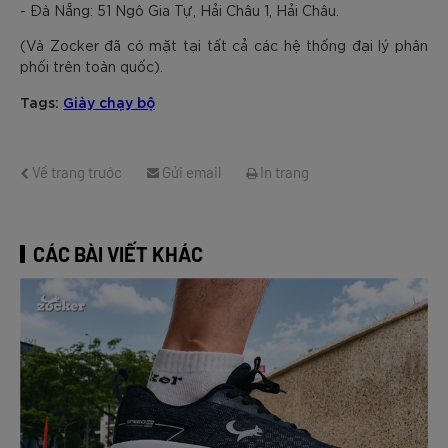
- Đà Nẵng: 51 Ngô Gia Tự, Hải Châu 1, Hải Châu.
(Và Zocker đã có mặt tại tất cả các hệ thống đại lý phân
phối trên toàn quốc).
Tags:
Giày chạy bộ
Về trang trước
Gửi email
In trang
CÁC BÀI VIẾT KHÁC