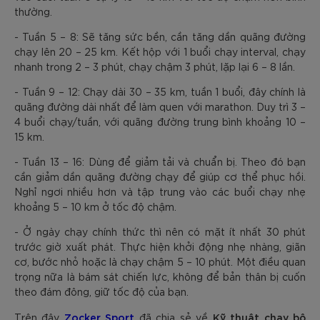
thường.
- Tuần 5 – 8: Sẽ tăng sức bền, cần tăng dần quãng đường
chạy lên 20 – 25 km. Kết hộp với 1 buổi chạy interval, chạy
nhanh trong 2 – 3 phút, chạy chậm 3 phút, lặp lại 6 – 8 lần.
- Tuần 9 – 12: Chạy dài 30 – 35 km, tuần 1 buổi, đây chính là
quãng đường dài nhất để làm quen với marathon. Duy trì 3 –
4 buổi chạy/tuần, với quãng đường trung bình khoảng 10 –
15 km.
- Tuần 13 – 16: Dùng để giảm tải và chuẩn bị. Theo đó bạn
cần giảm dần quãng đường chạy để giúp cơ thể phục hồi.
Nghỉ ngơi nhiều hơn và tập trung vào các buổi chạy nhẹ
khoảng 5 – 10 km ở tốc độ chậm.
- Ở ngày chạy chính thức thì nên có mặt ít nhất 30 phút
trước giờ xuất phát. Thực hiện khởi động nhẹ nhàng, giãn
cơ, bước nhỏ hoặc là chạy chậm 5 – 10 phút. Một điều quan
trọng nữa là bám sát chiến lực, không để bản thân bị cuốn
theo đám đông, giữ tốc độ của bạn.
Zocker Sport
Kỹ thuật chạy bộ
Trên đây
đã chia sẻ về