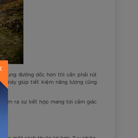
g cung đường dốc hơn thì cần phải rút
iều này giúp tiết kiệm năng lượng cũng
để tìm ra sự kết hợp mang tợi cảm giác
 dốc một cách thuận lợi hơn. Tuy nhiên,