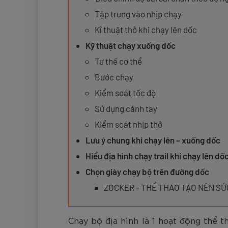
Đen
Carbon Xanh C
ZK5-AS205
Giày Pickleball
779.000
2.890.000
1.690.000
1.690.000
569.000
VNĐ
VNĐ
VNĐ
VNĐ
VNĐ
Giày trẻ em
Tập trung vào nhịp chạy
Bóng Pickleball
Kĩ thuật thở khi chạy lên dốc
Zocker Space
Kỹ thuật chạy xuống dốc
Khung lưới Pickleball
Zocker 1902
Tư thế cơ thể
Quần áo Pickleball
Bước chạy
Phụ kiện Pickleball
Kiểm soát tốc độ
Sử dụng cánh tay
BST Pickleball Zocker Junior
Kiểm soát nhịp thở
Lưu ý chung khi chạy lên – xuống dốc
Hiểu địa hình chạy trail khi chạy lên dố
Chọn giày chạy bộ trên đường dốc
ZOCKER - THỂ THAO TẠO NÊN S
Chạy bộ địa hình là 1 hoạt động thể t