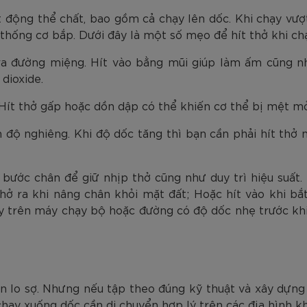
t động thể chất, bao gồm cả chạy lên dốc. Khi chạy vượ
thống cơ bắp. Dưới đây là một số mẹo để hít thở khi ch
ra đường miệng. Hít vào bằng mũi giúp làm ấm cũng như
dioxide.
 Hít thở gấp hoặc dồn dập có thể khiến cơ thể bị mệt m
n độ nghiêng. Khi độ dốc tăng thì bạn cần phải hít thở
p bước chân để giữ nhịp thở cũng như duy trì hiệu suất.
hở ra khi nâng chân khỏi mặt đất; Hoặc hít vào khi bắ
ày trên máy chạy bộ hoặc đường có độ dốc nhẹ trước k
 lo sợ. Nhưng nếu tập theo đúng kỹ thuật và xây dựng 
chạy xuống dốc cần di chuyển hợp lý trên các địa hình k