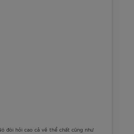
nh Cam
Đ
Đ
Đ
VNĐ
VNĐ
Nó đòi hỏi cao cả về thể chất cũng như