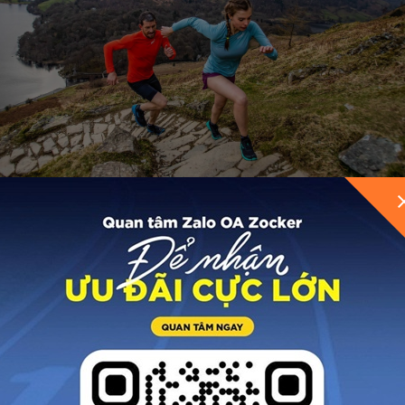
n dốc sẽ ảnh hưởng tới độ dài của sải chân. Trên nhữn
m soát cũng như giảm thiểu các tác động lên cơ thể. Đ
g nhịp sải chân khác nhau trong quá trình tập luyện 
hi vận động.
y thay vì tốc độ. Nhịp chạy nhanh hơn sẽ giúp vượt qua