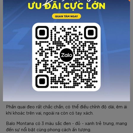
HƯỚNG DẪN CHỌN SIZE
Phần quai đeo rất chắc chắn, có thể điều chỉnh độ dài, êm ái
khi khoác trên vai, ngoài ra còn có tay xách.
GỬI TƯ VẤN
HỦY
Balo Montana có 3 màu sắc đen - đỏ - xanh trẻ trung, mang
đến sự nổi bật cùng phong cách ấn tượng.