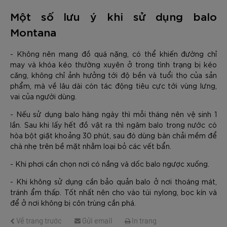
Một số lưu ý khi sử dụng balo
Montana
- Không nên mang đồ quá nặng, có thể khiến đường chỉ
may và khóa kéo thường xuyên ở trong tình trạng bị kéo
căng, không chỉ ảnh hưởng tới độ bền và tuổi thọ của sản
phẩm, mà về lâu dài còn tác động tiêu cực tới vùng lưng,
vai của người dùng.
- Nếu sử dụng balo hàng ngày thì mỗi tháng nên vệ sinh 1
lần. Sau khi lấy hết đồ vật ra thì ngâm balo trong nước có
hòa bột giặt khoảng 30 phút, sau đó dùng bàn chải mềm để
chà nhẹ trên bề mặt nhằm loại bỏ các vết bẩn.
- Khi phơi cần chọn nơi có nắng và dốc balo ngược xuống.
- Khi không sử dụng cần bảo quản balo ở nơi thoáng mát,
tránh ẩm thấp. Tốt nhất nên cho vào túi nylong, bọc kín và
để ở nơi không bị côn trùng cắn phá.
Về trang trước
Gửi email
In trang