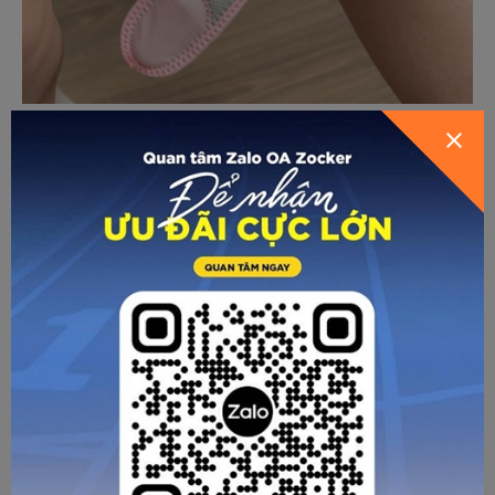
GỬI THÔNG TIN ĐỂ ZOCKER TƯ
VẤN CHO BẠN
Bề mặt vải được xử lý thoáng khí, hỗ trợ lưu thông không
khí và hạn chế tích tụ mồ hôi, giúp đầu gối luôn khô ráo và
dễ chịu trong suốt quá trình vận động. Đai bảo vệ đầu gối
Zocker DGZ 02 phù hợp cho cả nam và nữ, vừa đảm bảo
tính thể thao vừa mang yếu tố thẩm mỹ.
HƯỚNG DẪN CHỌN SIZE