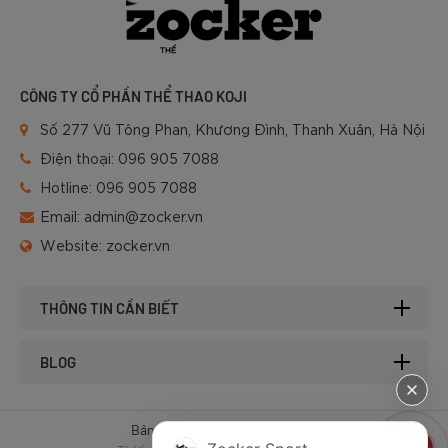
CÔNG TY CỔ PHẦN THỂ THAO KOJI
Số 277 Vũ Tông Phan, Khương Đình, Thanh Xuân, Hà Nội
Điện thoại:
096 905 7088
Hotline:
096 905 7088
Email:
admin@zocker.vn
Website:
zocker.vn
THÔNG TIN CẦN BIẾT
BLOG
Bản quyền © 2025 của Zocker.