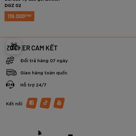
DGZ 02
119.000
VNĐ
🎁
ZOCKER CAM KẾT
Đổi trả hàng 07 ngày
Giao hàng toàn quốc
Hỗ trợ 24/7
:
Kết nối