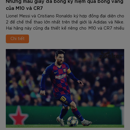
Những mẫu giày đá bóng kỷ niệm quả bóng vàng
của M10 và CR7
Lionel Messi và Cristiano Ronaldo ký hợp đồng đại diện cho
2 đế chế thể thao lớn nhất trên thế giới là Adidas và Nike.
Hai hãng này cũng đa thiết kế riêng cho M10 và CR7 nhiều
mẫu giày thi đấu, trong ...
Chi tiết