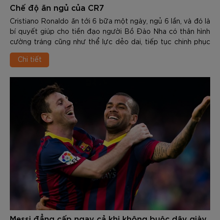
Chế độ ăn ngủ của CR7
Cristiano Ronaldo ăn tới 6 bữa một ngày, ngủ 6 lần, và đó là
bí quyết giúp cho tiền đạo người Bồ Đào Nha có thân hình
cường tráng cũng như thể lực dẻo dai, tiếp tục chinh phục
những đỉnh cao mới trong...
Chi tiết
Messi đẳng cấp ngay cả khi không buộc dây giày