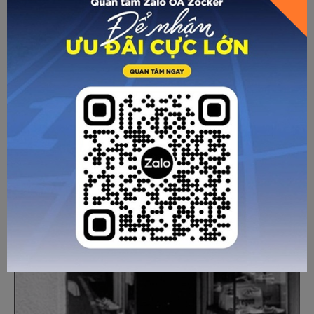
7 Mẫu giày Nike gắn liền với sự nghiệp sân cỏ của
C.Ronaldo
Trên thế giới, Cristiano Ronaldo là cầu thủ sở hữu nhiều mẫu
giày được thửa riêng nhất. Các mẫu Nike CR7 có thiết kế
đẹp mắt, gắn liền với sự nghiệp "chinh chiến" của tiền đạo
người Bồ Đào Nha qua từn...
Chi tiết