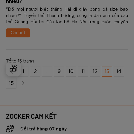
nhiêu?
"Đố mọi người biết thằng Hải đi giày bóng đá size bao
nhiêu?". Tuyển thủ Thành Lương, cũng là đàn anh của cầu
thủ Quang Hải tại Câu lạc bộ Hà Nội trong cuộc chuyện
phiếm với anh em, bạn bè đã từng hỏi...
Chi tiết
Tổng 15 trang
🎁
1
2
...
9
10
11
12
13
14
15
ZOCKER CAM KẾT
Đổi trả hàng 07 ngày