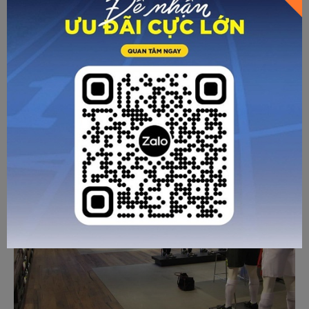
tiền khổng lồ lên tới 60 triệu USD từ tiền bản quyền với
Nike. Cho đến nay, cầu thủ bóng rổ này vẫn là người có hợp
đồng quảng cáo lớn nhất với thương hiệu này.
Quảng cái giày Air Max năm 1987 của Nike đã sử dụng bài
“Revolution” của nhóm nhạc huyền thoại The Beatles. Đây
cũng là lần đầu tiên một bài hát của nhóm nhạc huyền thoại
này được sử dụng trong 1 TVC quảng cáo truyền hình.