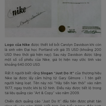
Logo của Nike
được thiết kế bởi Carolyn Davidson khi còn
là sinh viên Đại học Portland với giá 35 USD (khoảng 200
USD theo thời giá hiện nay). Sau này Davidson được tặng
một số cổ phiếu của Nike, giá trị hiện nay ước tính vào
khoảng 640.000 USD.
Slogan “Just Do It”
Rất ít người biết rằng
của thương hiệu
Nike lại được lấy cảm hứng từ Gary Gilmore - 1 tên giết
người hàng loạt. Tên này nói "Hãy tiến hàn thôi" vào năm
1977, ngay trước khi bị tử hình. Điều này được tiết lộ trong
tài liệu quảng cáo “Art & Copy” vào năm 2009.
Chiến dịch quảng cáo “Just Do It” đầu tiên được phát tán
rộng rãi vào năm 1988. VỚi hình ảnh biểu tượng điền kinh