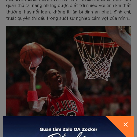
quần thủ tài năng nhưng được biết tới nhiều với tính khí thất
thường, hay nổi loạn, không ít lần bị dính án phạt, đình chỉ,
truất quyền thi đấu trong suốt sự nghiệp cầm vợt của mình..
Theo Forbes, dù không còn chơi bóng chuyên nghiệp từ
năm 2003 nhưng Michael Jordan vẫn có thể kiếm được số