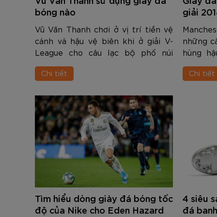
Đen
Carbon Xanh C
ZK5-AS205
Giày Pickleball
779.000
2.890.000
1.690.000
1.690.000
569.000
VNĐ
VNĐ
VNĐ
VNĐ
VNĐ
bóng nào
giải 201
Giày trẻ em
Bóng Pickleball
Vũ Văn Thanh chơi ở vị trí tiền vệ
Manches
Zocker Space
cánh và hậu vệ biên khi ở giải V-
những câ
Khung lưới Pickleball
League cho câu lạc bộ phố núi
hùng hậ
Zocker 1902
Hoàng Anh Gia Lai. Anh cũng là
thế giới
Quần áo Pickleball
Chi tiết
Chi tiết
thành viên của đội tuyển Việt Nam
Zocker 
tham dự giải vô địch U23 Châu Á.
các dòn
Phụ kiện Pickleball
Tron...
th...
BST Pickleball Zocker Junior
Tìm hiểu dòng giày đá bóng tốc
4 siêu 
độ của Nike cho Eden Hazard
đá banh