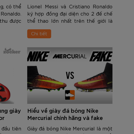
và CR7
g, có thể
Lionel Messi và Cristiano Ronaldo
 Ronaldo.
ký hợp đồng đại diện cho 2 đế chế
 thu được
thể thao lớn nhất trên thế giới là
ự nghiệp,
Adidas và Nike. Hai hãng này cũng
Chi tiết
hiệu mà
đa thiết kế riêng cho M10 và CR7
ết kế c...
nhiều mẫu giày thi đấu, trong ...
ùng giày
Hiểu về giày đá bóng Nike
or
Mercurial chính hãng và fake
 đầu tiên
Giày đá bóng Nike Mercurial là một