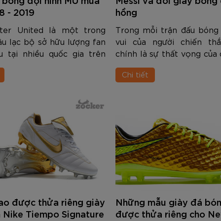
am
Tím
Carbon Trắng Xanh
Microfiber ZK5-206
Trắng
Carbon Xa
779.000
2.890.000
1.690.000
1.290.000
450.000
779.000
2.890.000
1.290.000
990.000
650.000
VNĐ
VNĐ
VNĐ
VNĐ
VNĐ
VN
VN
VN
8 - 2019
hồng
ter United là một trong
Trong mỗi trận đấu bóng 
u lạc bộ sở hữu lượng fan
vui của người chiến th
u tại nhiều quốc gia trên
chính là sự thất vọng của 
. Trong nội dung dưới đây
bại. Tại bán kết cúp C1 
Chi tiết
sẽ chia sẻ với các bạn về
Lionel Messi sử dụng đôi
g giầy bóng đá mà các hảo
bóng màu hồng rất đẹp. 
đã...
sao được thửa riêng giày
Những mẫu giày đá bón
 Nike Tiempo Signature
được thửa riêng cho N