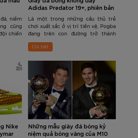
nh Cam
Đ
Đ
Đ
VNĐ
VNĐ
Adidas Predator 19+, phiên bản
Pogba
đá, niềm
Là một trong những cầu thủ trẻ
ắng cũng
chơi xuất sắc ở vị trí tiền vệ, Pogba
đội chiến
đang trên con đường trở thành
năm 2019
ngôi sao hàng đầu của bóng đá thế
Chi tiết
 giày đá
giới. Hãng thể thao danh tiếng
Đôi giày
Adiadas chọn tiền vệ tài hoa này để
...
g Nike
Những mẫu giày đá bóng kỷ
eymar
niệm quả bóng vàng của M10