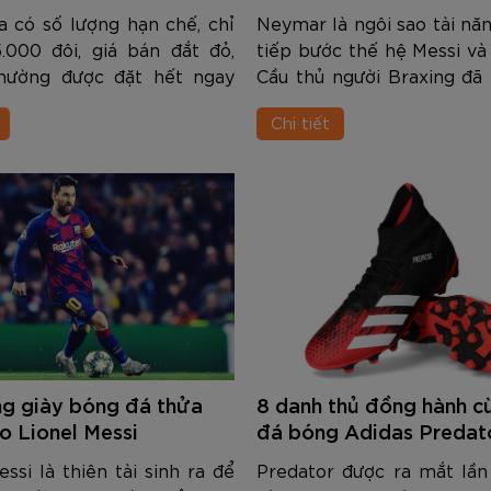
a có số lượng hạn chế, chỉ
Neymar là ngôi sao tài năn
.000 đôi, giá bán đắt đỏ,
tiếp bước thế hệ Messi và
hường được đặt hết ngay
Cầu thủ người Braxing đã
ới có thông tin. Giày được
nhiều thành công trong s
Chi tiết
êng cho cầu thủ hiếm khi
hãng Nike - thương 
 mắt. Ngay cả với những
Neymar là đại diện cũng thi
g giày bóng đá thửa
8 danh thủ đồng hành c
ho Lionel Messi
đá bóng Adidas Predat
essi là thiên tài sinh ra để
Predator được ra mắt lần