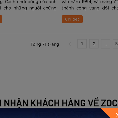
g. Cách chơi bóng của anh
vào năm 1994, và mang đ
i cho những người chứng
thành công vang dội ch
ững cảm xúc khó tả. Trong
hiệu Adidas. Dòng Predato
Chi tiết
 nghiệp của mình Messi
mồi) thậm chí đã tạo n
sử dụng các dòng giày đá
thay đổi lớn lao trong n
ngh...
1
2
...
5
Tổng 71 trang
 NHẬN KHÁCH HÀNG VỀ ZO