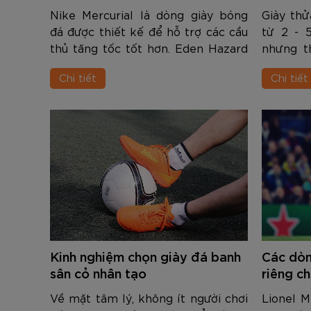
Nike Mercurial là dòng giày bóng
Giày thử
đá được thiết kế để hỗ trợ các cầu
từ 2 - 5
thủ tăng tốc tốt hơn. Eden Hazard
nhưng t
là một cầu thủ có lối chơi thiên về
từ khi m
Chi tiết
Chi tiết
tốc độ. Và anh luôn sử dụng Nike
thửa ri
Mercurial trong suốt sự nghiệ...
được ra
dò...
Kinh nghiệm chọn giày đá banh
Các dòn
sân cỏ nhân tạo
riêng c
Về mặt tâm lý, không ít người chơi
Lionel M