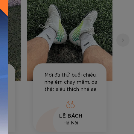
Việt
Mới đá thử buổi chiều,
 đi
nhẹ êm chạy mềm, da
cảm
thật siêu thích nhé ae
LÊ BÁCH
Hà Nội