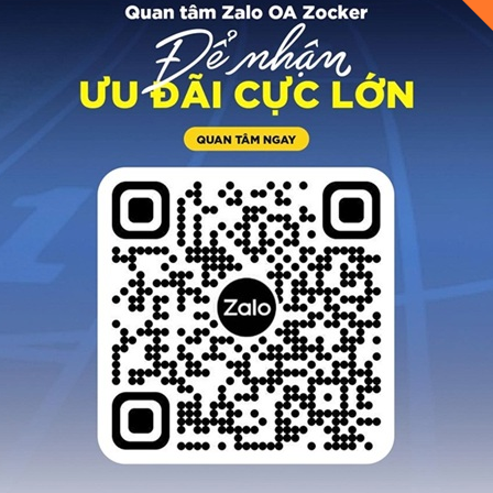
n phẩm ok chạy trên
Quá tuyệt vời hàng 
n ko bị ngã vì nó trợ
Nam chất lượng cao,
c tốt. Đã đi thử 1 trận
vừa vặn, chất liệu 
 rồi mới feedback cho
giác mềm, dai
anh em
MINH LONG
HUY NGỌC
Quảng Ngãi
Hải Phòng