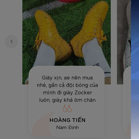
Giày xịn, ae nên mua
Sả
ất
nhé, gần cả đội bóng của
sâ
mình đi giày Zocker
lự
luôn, giày khá ôm chân
đá
và bền, vê bóng hay sút
tốt.
HOÀNG TIẾN
Nam Định