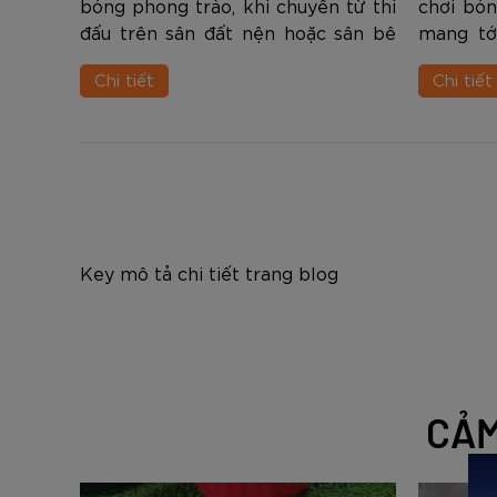
bóng phong trào, khi chuyển từ thi
chơi bón
đấu trên sân đất nện hoặc sân bê
mang tớ
tông sang sân cỏ nhân tạo vẫn còn
kiến nh
Chi tiết
Chi tiết
vương vấn đôi giày vải. Điều này
suốt sự
hoàn toàn dễ hiểu bơi giày bat...
thường 
bón...
Key mô tả chi tiết trang blog
CẢM