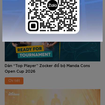
Dàn “Top Player” Zocker đổ bộ Manda Cons
Open Cup 2026
Chi tiết