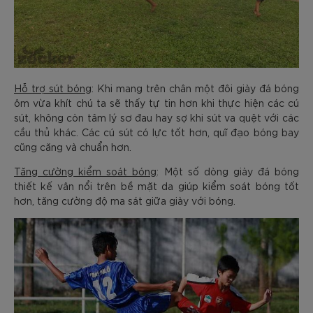
Hỗ trợ sút bóng
: Khi mang trên chân một đôi giày đá bóng
ôm vừa khít chú ta sẽ thấy tự tin hơn khi thực hiện các cú
sút, không còn tâm lý sơ đau hay sợ khi sút va quệt với các
cầu thủ khác. Các cú sút có lực tốt hơn, quĩ đạo bóng bay
cũng căng và chuẩn hơn.
Tăng cường kiểm soát bóng
: Một số dòng giày đá bóng
thiết kế vân nổi trên bề mặt da giúp kiểm soát bóng tốt
hơn, tăng cường độ ma sát giữa giày với bóng.