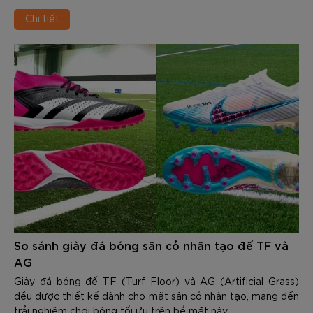
giúp cải thiện thành tích mà còn phòng tránh những chấn
Chi tiết
thương dai dẳng. Đứng trước kệ giày của các thương hiệu,
runner thường phải đối mặt với 1 bài toán nan giải là làm sao
để chọn được sản phẩm phù hợp.
So sánh giày đá bóng sân cỏ nhân tạo đế TF và
AG
Giày đá bóng đế TF (Turf Floor) và AG (Artificial Grass)
đều được thiết kế dành cho mặt sân cỏ nhân tạo, mang đến
trải nghiệm chơi bóng tối ưu trên bề mặt này