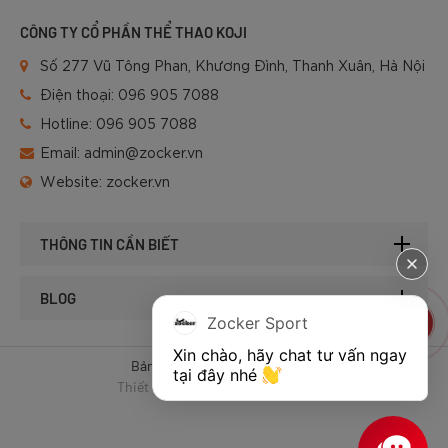
CÔNG TY CỔ PHẦN THỂ THAO KOJI
Số 277 Vũ Tông Phan, Khương Đình, Thanh Xuân, Hà Nội
Điện thoại:
096 905 7088
Hotline:
096 905 7088
Email:
admin@zocker.vn
Website:
zocker.vn
THÔNG TIN CẦN BIẾT
BLOG
Zocker Sport
Xin chào, hãy chat tư vấn ngay 
Bản quyền © 2025 của Zocker.
tại đây nhé 
Thiết kế website & SEO - Tất Thành