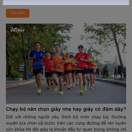
vận động đúng kỹ thuật, đồng thời bảo vệ tốt cho đầu gối,
cổ chân, khớp hàng và cột sống. Tuy nhiên, mọi vật dùng
Chi tiết
đều có độ bền và tuổi thọ nhất định. Việc sử dụng 1 đôi giày
đã “xuống cấp” không chỉ giảm hiệu suất mà còn là nguyên
nhân gây ra các chấn thương nghiêm trọng như: Viêm cân
gan chân, đau cẳng chân, viêm khớp…
Chạy bộ nên chọn giày nhẹ hay giày có đệm dày?
Đối với những người yêu thích bộ môn chạy bộ, thường
xuyên lựa chọn sải bước trên các cung đường để rèn luyện
sức khỏe thì đôi giày là khoản đầu tư quan trọng, không chỉ