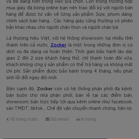
và dễ dàng hơn trong việc lựa chọn. Còn trong trường hợp
mua giày đá bóng online bạn nên trao đổi kỹ với người bán
hàng để được tư vấn về từng sản phẩm: Size, phom dáng,
chính sách bán hàng... Các hãng giày cũng thường có phiên
bản khác nhau cho người chân thon và người chân bè.
Là thương hiệu Việt, với hệ thống showroom tại nhiều tỉnh
Zocker
thành trên cả nước,
là một trong những đơn vị có
dịch vụ đa dạng và hoàn thiện: Thời gian bảo hành lâu dài,
giao 2 đôi 2 size khách hàng thử, chỉ thanh toán đôi vừa,
khách không ưng ý sản phẩm có thể trả hàng và không mất
chi phí. Sản phẩm được bảo hành trong 4 tháng, nếu phát
sinh lỗi đổi ngay đôi mới.
Zocker
Bên cạnh đó,
còn có hệ thống phân phối đa kênh:
bán buôn cho nhà phân phối, bán lẻ tại các điểm bán,
showroom, bán trực tiếp tới qua kênh online như facebook,
sàn TMĐT, tiktok... Chế độ vận chuyển nhanh chóng, tiện lợi.
Về trang trước
Gửi email
In trang