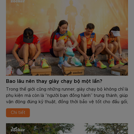
Bao lâu nên thay giày chạy bộ một lần?
Trong thế giới cũng những runner, giày chạy bộ không chỉ là
phụ kiện mà còn là “người bạn đồng hành” trung thành, giúp
vận động đúng kỹ thuật, đồng thời bảo vệ tốt cho đầu gối,
cổ chân, khớp hàng và cột sống. Tuy nhiên, mọi vật dùng
Chi tiết
đều có độ bền và tuổi thọ nhất định. Việc sử dụng 1 đôi giày
đã “xuống cấp” không chỉ giảm hiệu suất mà còn là nguyên
nhân gây ra các chấn thương nghiêm trọng như: Viêm cân
gan chân, đau cẳng chân, viêm khớp…