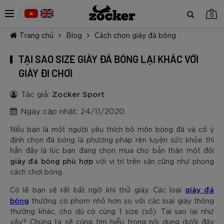
0
Trang chủ
Blog
Cách chọn giày đá bóng
TẠI SAO SIZE GIÀY ĐÁ BÓNG LẠI KHÁC VỚI
GIÀY ĐI CHƠI
Tác giả:
Zocker Sport
TIẾP TỤC MUA HÀNG
Ngày cập nhật: 24/11/2020
Nếu bạn là một người yêu thích bộ môn bóng đá và cố ý
định chọn đá bóng là phương pháp rèn luyện sức khỏe thì
hẳn đây là lúc bạn đang chọn mua cho bản thân một đôi
giày đá bóng phù hợp
với vị trí trên sân cũng như phong
cách chơi bóng.
giày đá
Có lẽ bạn sẽ rất bất ngờ khi thử giày. Các loại
bóng
thường có phom nhỏ hơn so với các loại giày thông
thường khác, cho dù có cùng 1 size (số). Tại sao lại như
vậy? Chúng ta sẽ cùng tìm hiểu trong nội dung dưới đây