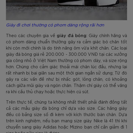
Giày đi chơi thường có phom dáng rộng rãi hơn
giày đá bóng
Theo các chuyên gia về
: Giày chính hãng và
có phom dáng chuẩn thường gây ra cảm giác bó chân tốt
khi còn mới chính là do tính năng ôm vừa khít chân. Các loại
giày đá bóng giá rẻ 200.000 - 300.000 VNĐ tại các xưởng
gia công nhỏ ở Việt Nam thường có phom dày, và size rộng
hơn. Chúng cho cảm giác thoải mái chân lúc đầu, nhưng lại
rất nhanh bị bai giãn sau một thời gian ngắn sử dụng; Từ đó
gây ra các vấn đề như bị nhấc gót, lỏng chân, có khoảng
cách giữa mũi giày và ngón chân. Thậm chí giày có thể văng
ra khi cầu thủ chạy hoặc thực hiện cú sút.
Trên thực tế, chúng ta không nhất thiết phải đánh đồng tất
cả các mẫu giày đá bóng chỉ dựa vào size. Các hãng giày
đều có bảng size số đi kèm với kích thước bàn chân. Dựa
trên kinh nghiệm, nếu bạn mang size giày Nike là 41 thì khi
chuyển sang giày Adidas hoặc Mizino bạn chỉ cần giảm đi 1
size hoặc nửa size là được.