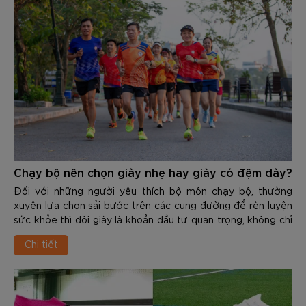
Chạy bộ nên chọn giày nhẹ hay giày có đệm dày?
Đối với những người yêu thích bộ môn chạy bộ, thường
xuyên lựa chọn sải bước trên các cung đường để rèn luyện
sức khỏe thì đôi giày là khoản đầu tư quan trọng, không chỉ
giúp cải thiện thành tích mà còn phòng tránh những chấn
Chi tiết
thương dai dẳng. Đứng trước kệ giày của các thương hiệu,
runner thường phải đối mặt với 1 bài toán nan giải là làm sao
để chọn được sản phẩm phù hợp.