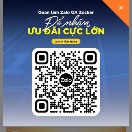
CÁC BÀI VIẾT KHÁC
Dàn “Top Player” Zocker đổ bộ Manda Cons
Open Cup 2026
Chi tiết