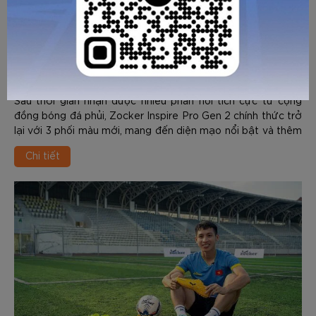
Zocker Inspire Pro Gen 2 "Comeback" với 3 màu
mới cực hút mắt
Sau thời gian nhận được nhiều phản hồi tích cực từ cộng
đồng bóng đá phủi, Zocker Inspire Pro Gen 2 chính thức trở
lại với 3 phối màu mới, mang đến diện mạo nổi bật và thêm
nhiều lựa chọn cho những cầu thủ yêu thích phong cách thi
Chi tiết
đấu cá tính.