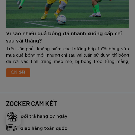
đây các bạn hãy cùng Zocker tìm hiểu chi tiết nhé.
Vì sao nhiều quả bóng đá nhanh xuống cấp chỉ
sau vài tháng?
Trên sân phủi, không hiếm các trường hợp 1 đội bóng vừa
mua quả bóng mới, nhưng chỉ sau vài tuần sử dụng thì bóng
đã rơi vào tình trạng méo mó, bị bong tróc từng mảng,
thấm nước nặng nề hoặc là không còn giữ được hơi. Điều
Chi tiết
này không chỉ gây ra tình trạng lãng phí mà còn làm giảm
đáng kể cảm hứng thi đấu cũng như độ chính xác trong
từng pha bóng.
Vậy vì sao nhiều quả bóng đá nhanh xuống cấp chỉ sau vài
tháng? Và làm thế nào để chọn được 1 quả bóng đủ “trâu”
ZOCKER CAM KẾT
để đáp ứng & vượt qua được những thử thách khắc nghiệt
trên sân cỏ. Trong nội dung dưới đây các bạn hãy cùng
Đổi trả hàng 07 ngày
🎁
Zocker tìm hiểu chi tiết nhé.
Giao hàng toàn quốc