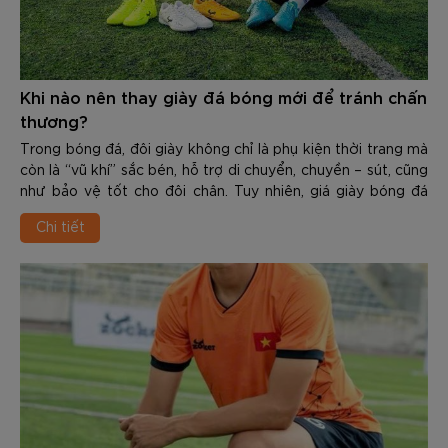
Khi nào nên thay giày đá bóng mới để tránh chấn
thương?
Trong bóng đá, đôi giày không chỉ là phụ kiện thời trang mà
còn là “vũ khí” sắc bén, hỗ trợ di chuyển, chuyền – sút, cũng
như bảo vệ tốt cho đôi chân. Tuy nhiên, giá giày bóng đá
chính hãng của các thương hiệu không hề rẻ, từ một tới vài
Chi tiết
triệu. Do đó, nhiều người có thói quen dùng cho tới khi
upper rách nát, đế mòn vẹt, thậm chí bong keo mới chịu
thay. Đây là sai lầm nghiêm trọng, tiềm ẩn các chấn thương
nguy hiểm.
Việc nhận biết Khi nào nên thay giày đá bóng mới để tránh
chấn thương là kỹ năng quan trọng giúp bảo vệ đôi chân
cũng như duy trì phong độ đỉnh cao. Trong nội dung dưới
đây các bạn hãy cùng Zocker tìm hiểu chi tiết về chủ đề
này nhé.