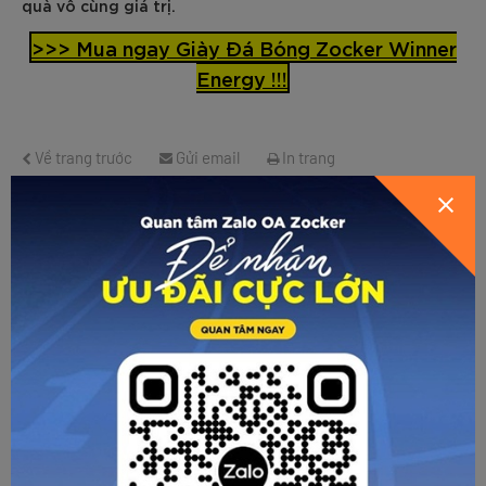
quà vô cùng giá trị.
>>> Mua ngay Giày Đá Bóng Zocker Winner
Energy !!!
Về trang trước
Gửi email
In trang
CÁC BÀI VIẾT KHÁC