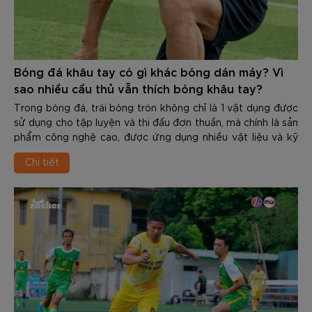
Bóng đá khâu tay có gì khác bóng dán máy? Vì
sao nhiều cầu thủ vẫn thích bóng khâu tay?
Trong bóng đá, trái bóng tròn không chỉ là 1 vật dụng được
sử dụng cho tập luyện và thi đấu đơn thuần, mà chính là sản
phẩm công nghệ cao, được ứng dụng nhiều vật liệu và kỹ
thuật tiên tiến. Trải qua hơn 1 thế kỉ kể từ khi “môn thể thao
Chi tiết
vua” xuất hiện, công nghệ làm bóng đã có những bước tiến
dài. Những trái bóng hiện đại sử dụng chất liệu cao cấp,
được gắn cảm biến, chip để ghi lại nhiều thông số. Nhưng có
1 điều tưởng chừng như nghịch lý nhưng vẫn tồn tại: Bên
cạnh những bóng được dán bằng máy hiện đại là những
bóng khâu tay truyền thống. Và loại bóng mang âm hưởng
cổ điển ấy vẫn giữ được vị thế rất lớn tại nhiều giải đấu, cả
chuyên nghiệp cũng như phong trào.
Vậy Bóng đá khâu tay có gì khác bóng dán máy? Vì sao
nhiều cầu thủ vẫn thích bóng khâu tay? Trong nội dung dưới