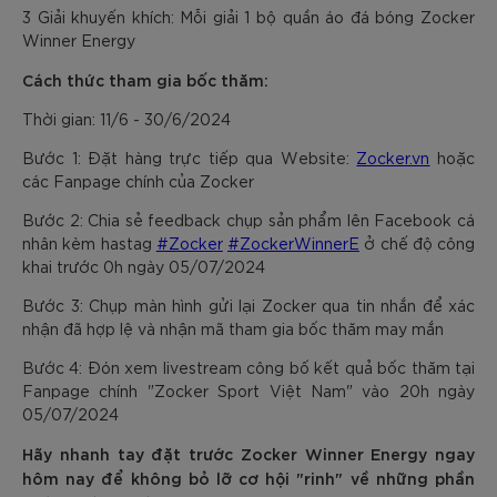
3 Giải khuyến khích: Mỗi giải 1 bộ quần áo đá bóng Zocker
Winner Energy
Cách thức tham gia bốc thăm:
Thời gian: 11/6 - 30/6/2024
Bước 1: Đặt hàng trực tiếp qua Website:
Zocker.vn
hoặc
các Fanpage chính của Zocker
Bước 2: Chia sẻ feedback chụp sản phẩm lên Facebook cá
nhân kèm hastag
#Zocker
#ZockerWinnerE
ở chế độ công
khai trước 0h ngày 05/07/2024
Bước 3: Chụp màn hình gửi lại Zocker qua tin nhắn để xác
nhận đã hợp lệ và nhận mã tham gia bốc thăm may mắn
Bước 4: Đón xem livestream công bố kết quả bốc thăm tại
Fanpage chính "Zocker Sport Việt Nam" vào 20h ngày
05/07/2024
Hãy nhanh tay đặt trước Zocker Winner Energy ngay
hôm nay để không bỏ lỡ cơ hội "rinh" về những phần