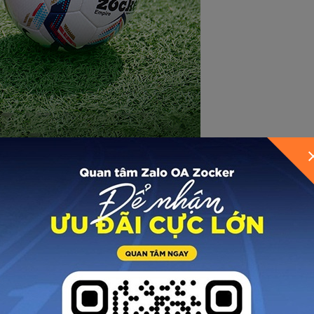
ng cách cổ điển với phần cổ thấp, sử dụng dây buộc v
dễ dàng điều chỉnh để phù hợp với bàn chân, bảo vệ tốt h
PU cao cấp. Đây là chất liệu được sử dụng phổ biến bởi
hư da thật, có độ bền cao và dễ gia công, cho phép các
được ứng dụng, tạo ra các điểm nổi ở phần mu và mũi gi
 từ các chân sút đã từng sử dụng Zocker Inspire cho t