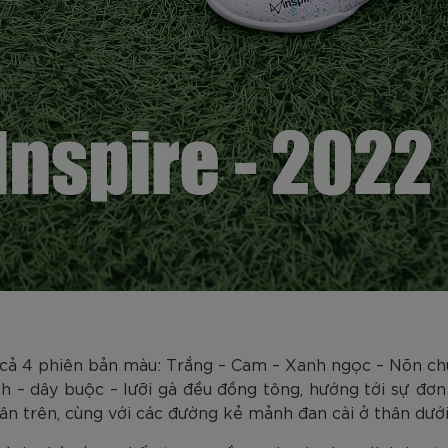
ũ, cả 4 phiên bản màu: Trắng – Cam – Xanh ngọc – Nõn ch
nh – dây buộc – lưỡi gà đều đồng tông, hướng tới sự đơ
n trên, cùng với các đường kẻ mảnh đan cài ở thân dưới