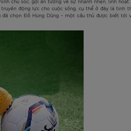
 hình chú sóc, gợi ấn tượng về sự nhanh nhẹn, linh hoạt
ruyền động lực cho cuộc sống, cụ thể ở đây là tinh t
g đã chọn Đỗ Hùng Dũng – một cầu thủ được biết tới v