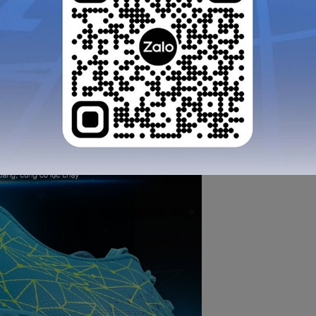
i được các kỹ sư của hãng đặc biệt nhấn mạnh, đó là độ
 khi Zocker Inspire vừa ôm sát chân, chắc chắn mà vẫn 