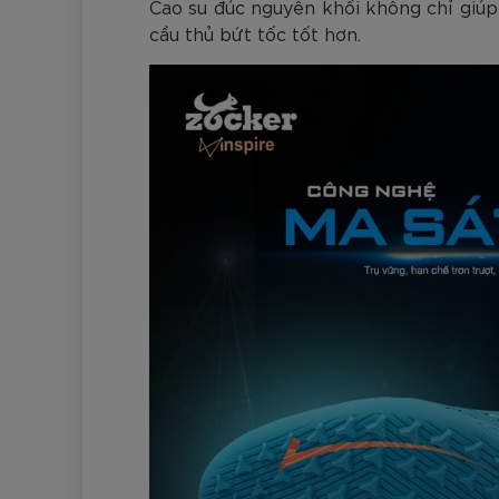
Cao su đúc nguyên khối không chỉ giúp 
cầu thủ bứt tốc tốt hơn.