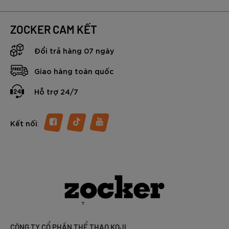
từng pha bóng.
Vậy vì sao nhiều quả bóng đá nhanh xuống cấp chỉ sau vài
tháng? Và làm thế nào để chọn được 1 quả bóng đủ “trâu”
ZOCKER CAM KẾT
để đáp ứng & vượt qua được những thử thách khắc nghiệt
trên sân cỏ. Trong nội dung dưới đây các bạn hãy cùng
Đổi trả hàng 07 ngày
Zocker tìm hiểu chi tiết nhé.
Giao hàng toàn quốc
Hỗ trợ 24/7
:
Kết nối
CÔNG TY CỔ PHẦN THỂ THAO KOJI