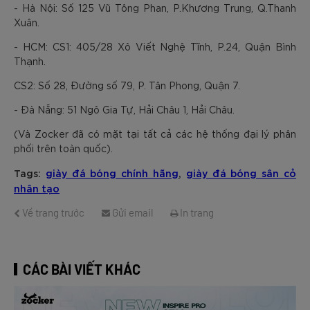
- Hà Nội: Số 125 Vũ Tông Phan, P.Khương Trung, Q.Thanh
Xuân.
- HCM: CS1: 405/28 Xô Viết Nghệ Tĩnh, P.24, Quận Bình
Thạnh.
CS2: Số 28, Đường số 79, P. Tân Phong, Quận 7.
- Đà Nẵng: 51 Ngô Gia Tự, Hải Châu 1, Hải Châu.
(Và Zocker đã có mặt tại tất cả các hệ thống đại lý phân
phối trên toàn quốc).
Tags:
giày đá bóng chính hãng
,
giày đá bóng sân cỏ
nhân tạo
Về trang trước
Gửi email
In trang
CÁC BÀI VIẾT KHÁC