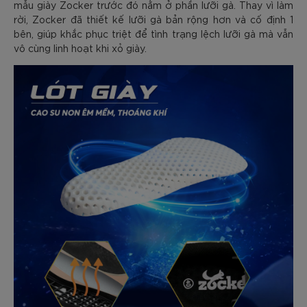
mẫu giày Zocker trước đó nằm ở phần lưỡi gà. Thay vì làm
rời, Zocker đã thiết kế lưỡi gà bản rộng hơn và cố định 1
bên, giúp khắc phục triệt để tình trạng lệch lưỡi gà mà vẫn
vô cùng linh hoạt khi xỏ giày.