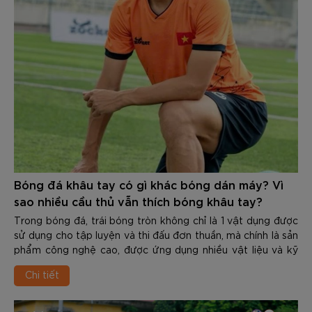
nguy hiểm.
Việc nhận biết Khi nào nên thay giày đá bóng mới để tránh
chấn thương là kỹ năng quan trọng giúp bảo vệ đôi chân
cũng như duy trì phong độ đỉnh cao. Trong nội dung dưới
đây các bạn hãy cùng Zocker tìm hiểu chi tiết về chủ đề
này nhé.
Bóng đá khâu tay có gì khác bóng dán máy? Vì
sao nhiều cầu thủ vẫn thích bóng khâu tay?
Trong bóng đá, trái bóng tròn không chỉ là 1 vật dụng được
sử dụng cho tập luyện và thi đấu đơn thuần, mà chính là sản
phẩm công nghệ cao, được ứng dụng nhiều vật liệu và kỹ
thuật tiên tiến. Trải qua hơn 1 thế kỉ kể từ khi “môn thể thao
Chi tiết
vua” xuất hiện, công nghệ làm bóng đã có những bước tiến
dài. Những trái bóng hiện đại sử dụng chất liệu cao cấp,
được gắn cảm biến, chip để ghi lại nhiều thông số. Nhưng có