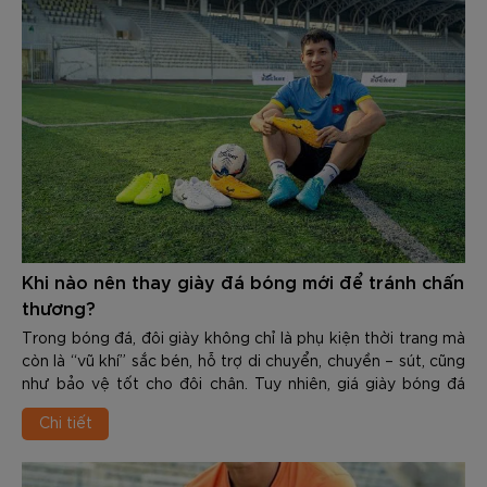
Khi nào nên thay giày đá bóng mới để tránh chấn
thương?
Trong bóng đá, đôi giày không chỉ là phụ kiện thời trang mà
còn là “vũ khí” sắc bén, hỗ trợ di chuyển, chuyền – sút, cũng
như bảo vệ tốt cho đôi chân. Tuy nhiên, giá giày bóng đá
chính hãng của các thương hiệu không hề rẻ, từ một tới vài
Chi tiết
triệu. Do đó, nhiều người có thói quen dùng cho tới khi
upper rách nát, đế mòn vẹt, thậm chí bong keo mới chịu
thay. Đây là sai lầm nghiêm trọng, tiềm ẩn các chấn thương