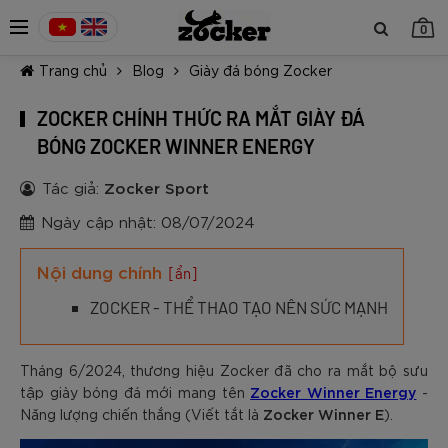
0
Trang chủ
Blog
Giày đá bóng Zocker
ZOCKER CHÍNH THỨC RA MẮT GIÀY ĐÁ
BÓNG ZOCKER WINNER ENERGY
Tác giả:
Zocker Sport
TIẾP TỤC MUA HÀNG
Ngày cập nhật: 08/07/2024
Nội dung chính
[ẩn]
ZOCKER - THỂ THAO TẠO NÊN SỨC MẠNH
Tháng 6/2024, thương hiệu Zocker đã cho ra mắt bộ sưu
Zocker Winner Energy
tập giày bóng đá mới mang tên
-
Zocker Winner E
Năng lượng chiến thắng (Viết tắt là
).