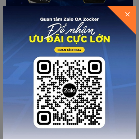
Nổi tiếng với chế độ chăm sóc khách hàng cực tốt, Zocker
vẫn thực hiện chính sách giao hàng 2 đôi để khách hàng
chọn đôi giày ưng ý, được thử giày vô cùng tiện lợi ngay tại
nhà.
Tóm lại, với những ưu điểm vượt trội và mức giá 6xx vô
cùng hợp lý, cùng chế độ bảo hành lên tới 4 tháng,
Zocker Winner E chắc chắn sẽ trở thành “Ngôi sao mới”
phân khúc giày tầm trung năm nay.
ZOCKER - THỂ THAO TẠO NÊN SỨC
MẠNH
☎ Hotline: 096 905 7088
🏪 Showroom: