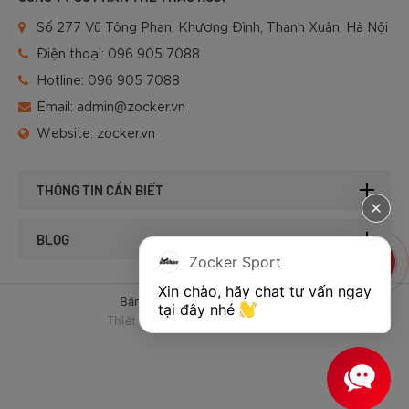
Số 277 Vũ Tông Phan, Khương Đình, Thanh Xuân, Hà Nội
Điện thoại:
096 905 7088
Hotline:
096 905 7088
Email:
admin@zocker.vn
Website:
zocker.vn
THÔNG TIN CẦN BIẾT
BLOG
Zocker Sport
Xin chào, hãy chat tư vấn ngay 
Bản quyền © 2025 của Zocker.
tại đây nhé 
Thiết kế website & SEO - Tất Thành