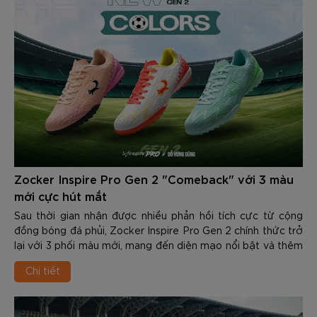
Zocker Inspire Pro Gen 2 "Comeback" với 3 màu
mới cực hút mắt
Sau thời gian nhận được nhiều phản hồi tích cực từ cộng
đồng bóng đá phủi, Zocker Inspire Pro Gen 2 chính thức trở
lại với 3 phối màu mới, mang đến diện mạo nổi bật và thêm
nhiều lựa chọn cho những cầu thủ yêu thích phong cách thi
Chi tiết
đấu cá tính.