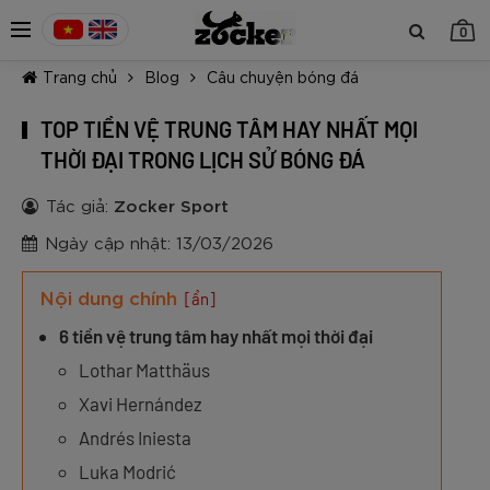
0
Trang chủ
Blog
Câu chuyện bóng đá
TOP TIỀN VỆ TRUNG TÂM HAY NHẤT MỌI
THỜI ĐẠI TRONG LỊCH SỬ BÓNG ĐÁ
Tác giả:
Zocker Sport
TIẾP TỤC MUA HÀNG
Ngày cập nhật: 13/03/2026
Nội dung chính
[ẩn]
6 tiền vệ trung tâm hay nhất mọi thời đại
Lothar Matthäus
Xavi Hernández
Andrés Iniesta
Luka Modrić