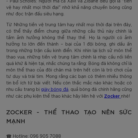
- Paul Scholes: Người mà cả Xavi và Zidane đều gọi là "tiền
vệ hay nhất mọi thời đại" nhờ khả năng chuyền bóng cũng
như đọc trận đấu siêu hạng.
Từ Những tiền vệ trung tâm hay nhất mọi thời đại trên đây,
có thể thấy điểm chung giữa những cầu thủ này chính là
tầm ảnh hưởng không thể thay thế. Họ là người có ảnh
hưởng to lớn đến thành – bại của 1 đội bóng, ghi dấu ấn
trong những trận cầu kinh điển. Khi nhìn lại lịch sử môn thể
thao vua, những tiền vệ trung tâm chính là nhịp cầu nối liền
quá khứ & hiện tại, nhắc chúng ta rằng: Bóng đá không chỉ là
môn thể thao của đôi chân mà trên hết còn là trò chơi của
tư duy và trái tim. Mong rằng các bạn có thêm nhiều thông
tin bổ ích từ bài viết. Nếu còn thắc mắc nào khác hoặc có
nhu cầu trang bị
giày bóng đá
, quả bóng đá chính hãng cũng
Zocker
như các phụ kiện thể thao khác hãy liên hệ với
nhé!
ZOCKER - THỂ THAO TẠO NÊN SỨC
MẠNH
☎ Hotline: 096 905 7088