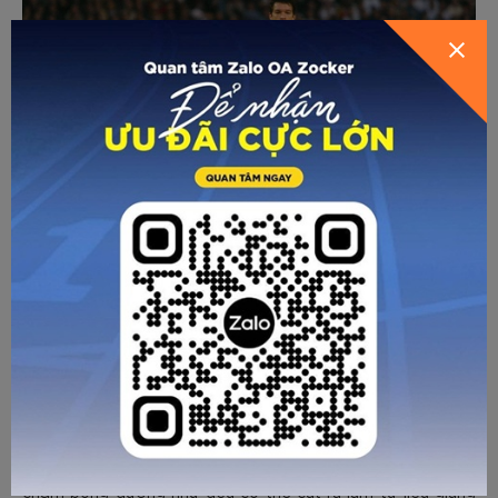
Zidane đã vô địch World Cup 1998, EURO 2000, và cú vô lê
huyền thoại tại chung kết Champions League 2002. Dù
một số trận được xếp đá tiền vệ công nhưng phần lớn thời
gian chơi cho Real Madrid và Đội tuyển Pháp, Zidane
thường lùi sâu để điều tiết trận đấu như 1 tiền vệ trung tâm
tự do.
Có thể nói, Zidane là mẫu cầu thủ hiếm hoi mà mỗi pha
chạm bóng dường như đều có thể cắt ra làm tư liệu giảng