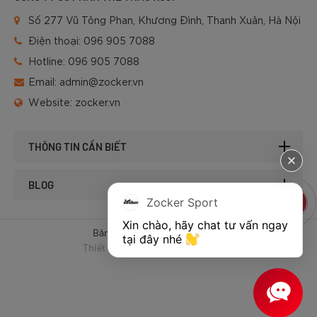
Số 277 Vũ Tông Phan, Khương Đình, Thanh Xuân, Hà Nội
Điện thoại:
096 905 7088
Hotline:
096 905 7088
Email:
admin@zocker.vn
Website:
zocker.vn
THÔNG TIN CẦN BIẾT
BLOG
Zocker Sport
Xin chào, hãy chat tư vấn ngay 
Bản quyền © 2025 của Zocker.
tại đây nhé 
Thiết kế website & SEO - Tất Thành