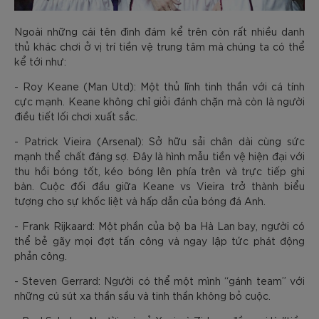
Ngoài những cái tên đình đám kể trên còn rất nhiều danh
thủ khác chơi ở vị trí tiền vệ trung tâm mà chúng ta có thể
kể tới như:
- Roy Keane (Man Utd): Một thủ lĩnh tinh thần với cá tính
cực mạnh. Keane không chỉ giỏi đánh chặn mà còn là người
điều tiết lối chơi xuất sắc.
- Patrick Vieira (Arsenal): Sở hữu sải chân dài cùng sức
mạnh thể chất đáng sợ. Đây là hình mẫu tiền vệ hiện đại với
thu hồi bóng tốt, kéo bóng lên phía trên và trực tiếp ghi
bàn. Cuộc đối đầu giữa Keane vs Vieira trở thành biểu
tượng cho sự khốc liệt và hấp dẫn của bóng đá Anh.
- Frank Rijkaard: Một phần của bộ ba Hà Lan bay, người có
thể bẻ gãy mọi đợt tấn công và ngay lập tức phát động
phản công.
- Steven Gerrard: Người có thể một mình “gánh team” với
những cú sút xa thần sầu và tinh thần không bỏ cuộc.