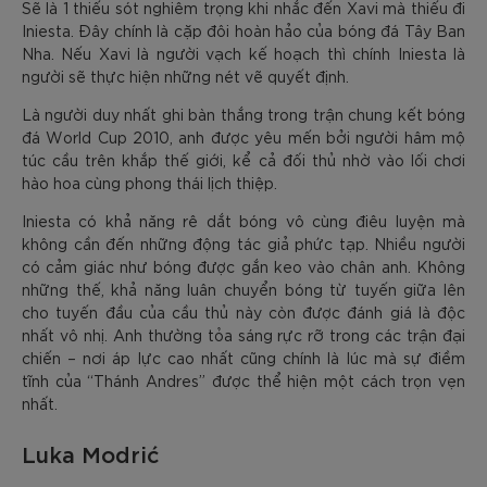
Sẽ là 1 thiếu sót nghiêm trọng khi nhắc đến Xavi mà thiếu đi
Iniesta. Đây chính là cặp đôi hoàn hảo của bóng đá Tây Ban
Nha. Nếu Xavi là người vạch kế hoạch thì chính Iniesta là
người sẽ thực hiện những nét vẽ quyết định.
Là người duy nhất ghi bàn thắng trong trận chung kết bóng
đá World Cup 2010, anh được yêu mến bởi người hâm mộ
túc cầu trên khắp thế giới, kể cả đối thủ nhờ vào lối chơi
hào hoa cùng phong thái lịch thiệp.
Iniesta có khả năng rê dắt bóng vô cùng điêu luyện mà
không cần đến những động tác giả phức tạp. Nhiều người
có cảm giác như bóng được gắn keo vào chân anh. Không
những thế, khả năng luân chuyển bóng từ tuyến giữa lên
cho tuyến đầu của cầu thủ này còn được đánh giá là độc
nhất vô nhị. Anh thường tỏa sáng rực rỡ trong các trận đại
chiến – nơi áp lực cao nhất cũng chính là lúc mà sự điềm
tĩnh của “Thánh Andres” được thể hiện một cách trọn vẹn
nhất.
Luka Modrić