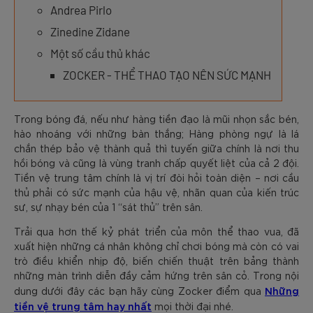
Andrea Pirlo
Zinedine Zidane
Một số cầu thủ khác
ZOCKER - THỂ THAO TẠO NÊN SỨC MẠNH
Trong bóng đá, nếu như hàng tiền đạo là mũi nhọn sắc bén,
hào nhoáng với những bàn thắng; Hàng phòng ngự là lá
chắn thép bảo vệ thành quả thì tuyến giữa chính là nơi thu
hồi bóng và cũng là vùng tranh chấp quyết liệt của cả 2 đội.
Tiền vệ trung tâm chính là vị trí đòi hỏi toàn diện – nơi cầu
thủ phải có sức mạnh của hậu vệ, nhãn quan của kiến trúc
sư, sự nhạy bén của 1 “sát thủ” trên sân.
Trải qua hơn thế kỷ phát triển của môn thể thao vua, đã
xuất hiện những cá nhân không chỉ chơi bóng mà còn có vai
trò điều khiển nhịp độ, biến chiến thuật trên bảng thành
những màn trình diễn đầy cảm hứng trên sân cỏ. Trong nội
Những
dung dưới đây các bạn hãy cùng Zocker điểm qua
tiền vệ trung tâm hay nhất
mọi thời đại nhé.