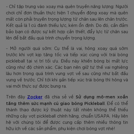
- Chỉ tập trung vào xoay mà quên truyền năng lượng: Người
chơi chỉ đơn thuần thực hiện 1 chuyển động xoay mà quên
mất còn phải truyền trọng lượng từ chân sau lên chân trước.
Kết quả là 1 cú đánh thiếu lực, kém ổn định. Do đó, cần đảm
bảo bạn có được sự kết hợp cần thiết, đẩy lực từ chân sau
lên để bắt đầu quá trình chuyển trọng lượng.
- Mở người quá sớm: Cụ thể là vai, hông xoay quá sớm
trước khi vợt kịp tăng tốc và tiếp xúc cùng với trái bóng
pickleball tại vị trí tối ưu. Điều này khiến bóng bị mất lực
cũng như độ chính xác. Các bạn nên giữ tư thế vai nghiêng
lâu hơn trong quá trình vung vợt về sau cũng như bắt đầu
vung về trước. Chỉ tới khi gần tiếp xúc trái bóng thì hông và
vai mới thực sự được bung ra.
Zocker
Sử dụng mô-men xoắn
Trên đây
đã chia sẻ về
tăng thêm sức mạnh cú giao bóng Pickleball
. Để có thể
thành thạo được kỹ thuật này tất nhiên không thể thiếu
những cây vợt pickleball chính hãng, chuẩn USAPA. Hãy liên
hệ với chúng tôi để được cung cấp thêm nhiều thông tin
hữu ích về các sản phẩm, phụ kiện chơi bóng vợt nhé!