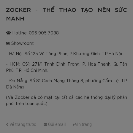
ZOCKER - THỂ THAO TẠO NÊN SỨC
MẠNH
☎ Hotline: 096 905 7088
🏪 Showroom:
- Hà Nội: Số 125 Vũ Tông Phan, P.Khương Đình, TP.Hà Nội.
- HCM: CS1: 271/1 Trịnh Đình Trọng, P. Hòa Thạnh, Q. Tân
Phú, TP. Hồ Chí Minh.
- Đà Nẵng: Số 81 Cách Mạng Tháng 8, phường Cẩm Lệ, TP
Đà Nẵng.
(Và Zocker đã có mặt tại tất cả các hệ thống đại lý phân
phối trên toàn quốc)
Về trang trước
Gửi email
In trang