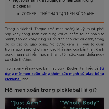
Một số sai lầm khi sử dụng mô men xoắn trong
pickleball
ZOCKER - THỂ THAO TẠO NÊN SỨC MẠNH
Trong pickleball, Torque (Mô men xoắn) là kỹ thuật phối
hợp xoay hông, thân trên cùng với vai nhằm tối đa hóa sức
mạnh, tạo độ xoáy cùng sự ổn định cho các cú đánh, trong
đó có các cú giao bóng. Nó được xem là 1 yếu tố quan
trọng giúp người chơi nâng cao khả năng của bản thân, đánh
bóng mạnh và hiểm hóc mà lại ít tốn sức, giảm thiểu nguy
cơ chấn thương.
Zocker
Sử
Trong bài viết này các bạn hãy cùng
tìm hiểu về
dụng mô-men xoắn tăng thêm sức mạnh cú giao bóng
Pickleball
nhé.
Mô men xoắn trong pickleball là gì?