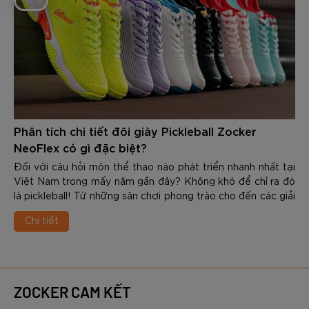
Phân tích chi tiết đôi giày Pickleball Zocker
NeoFlex có gì đặc biệt?
Đối với câu hỏi môn thể thao nào phát triển nhanh nhất tại
Việt Nam trong mấy năm gần đây? Không khó để chỉ ra đó
là pickleball! Từ những sân chơi phong trào cho đến các giải
đấu chuyên nghiệp, số lượng người tham gia bộ môn này
Chi tiết
ngày càng tăng mạnh. Cùng với sự phát triển đó, nhu cầu về
các trang thiết bị chuyên dụng cũng ngày càng được quan
tâm nhiều - đặc biệt là giày được sử dụng trong tập luyện
và thi đấu.
Nắm bắt được xu hướng, Zocker đã cho ra mắt NeoFlex -
ZOCKER CAM KẾT
dòng giày pickleball chuyên nghiệp, được thiết kế dành