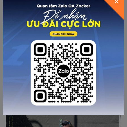
khiến khó phục hồi vị trí sẵn sàng cho cú đánh kế tiếp, tăng
nguy cơ té ngã. Để khắc phục cần mở rộng chân (rộng hơn
vai một chút) để tạo tư thế đứng vững chãi, giữ đầu cố
định và mắt tập trung vào bóng. Khi tập nên bắt đầu xoay ở
tốc độ chậm, khi đã quen mới tăng dần để thiết lập sự kiểm
soát tốt.
- Xoay quá sớm hoặc quá muộn: Một số người có xu hướng
xoay cơ thể sớm, trước khi chuẩn bị đầy đủ hoặc trước khi
bóng ở vị trí thuận lợi. Một số khác lại muộn, cánh tay đã di
chuyển mà cơ thể còn chưa bắt đầu khiến việc truyền lực
vào tay không đạt được. Hậu quả chung trong cả 2 trường
hợp là bóng đi không đủ lực, thiếu chính xác. Bạn cần tập
trung vào trình tự chuyển động (từ dưới cơ thể lên) cuối
cùng là tay & vợt. Nên thường xuyên tập luyện với bạn bè
hoặc máy bắn bóng với các cú tung bóng chậm và cao hơn
một chút để có thêm thời gian cảm nhận cũng như điều
chỉnh chuyển động xoay cơ thể.