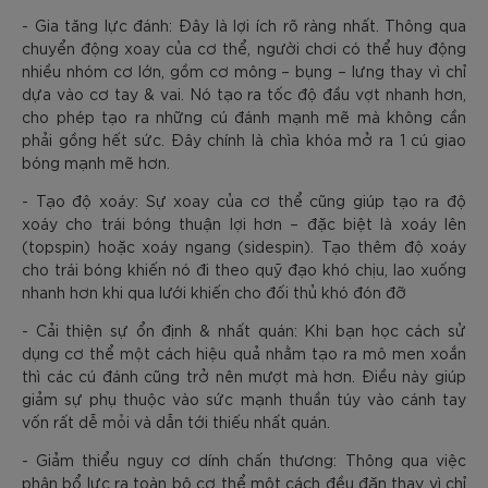
- Gia tăng lực đánh: Đây là lợi ích rõ ràng nhất. Thông qua
chuyển động xoay của cơ thể, người chơi có thể huy động
nhiều nhóm cơ lớn, gồm cơ mông – bụng – lưng thay vì chỉ
dựa vào cơ tay & vai. Nó tạo ra tốc độ đầu vợt nhanh hơn,
cho phép tạo ra những cú đánh mạnh mẽ mà không cần
phải gồng hết sức. Đây chính là chìa khóa mở ra 1 cú giao
bóng mạnh mẽ hơn.
- Tạo độ xoáy: Sự xoay của cơ thể cũng giúp tạo ra độ
xoáy cho trái bóng thuận lợi hơn – đặc biệt là xoáy lên
(topspin) hoặc xoáy ngang (sidespin). Tạo thêm độ xoáy
cho trái bóng khiến nó đi theo quỹ đạo khó chịu, lao xuống
nhanh hơn khi qua lưới khiến cho đối thủ khó đón đỡ
- Cải thiện sự ổn định & nhất quán: Khi bạn học cách sử
dụng cơ thể một cách hiệu quả nhằm tạo ra mô men xoắn
thì các cú đánh cũng trở nên mượt mà hơn. Điều này giúp
giảm sự phụ thuộc vào sức mạnh thuần túy vào cánh tay
vốn rất dễ mỏi và dẫn tới thiếu nhất quán.
- Giảm thiểu nguy cơ dính chấn thương: Thông qua việc
phân bổ lực ra toàn bộ cơ thể một cách đều đặn thay vì chỉ