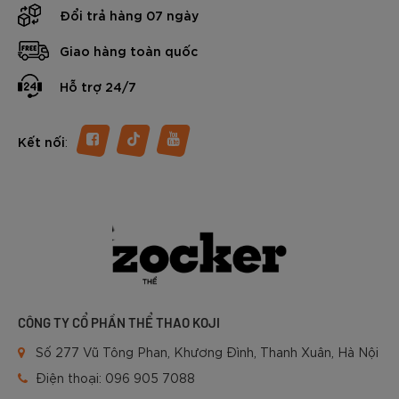
riêng cho những người chơi đề cao tốc độ, sự linh hoạt,
Đổi trả hàng 07 ngày
cùng khả năng kiểm soát chuyển động. Với mức giá thuộc
phân khúc tầm trung - cận cao cấp, “thành viên” mới của
Giao hàng toàn quốc
nhà Sóc đang thu hút sự quan tâm đông đảo của người chơi
bóng vợt tại Việt Nam.
Hỗ trợ 24/7
Vậy đôi giày Pickleball Zocker NeoFlex có gì đặc biệt?
Trong nội dung dưới đây chúng ta sẽ cùng tìm hiểu chi tiết
nhé.
:
Kết nối
CÔNG TY CỔ PHẦN THỂ THAO KOJI
Số 277 Vũ Tông Phan, Khương Đình, Thanh Xuân, Hà Nội
Điện thoại:
096 905 7088