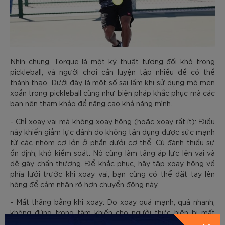
Nhìn chung, Torque là một kỹ thuật tương đối khó trong
pickleball, và người chơi cần luyện tập nhiều để có thể
thành thạo. Dưới đây là một số sai lầm khi sử dụng mô men
xoắn trong pickleball cũng như biện pháp khắc phục mà các
bạn nên tham khảo để nâng cao khả năng mình.
- Chỉ xoay vai mà không xoay hông (hoặc xoay rất ít): Điều
này khiến giảm lực đánh do không tận dụng được sức mạnh
từ các nhóm cơ lớn ở phần dưới cơ thể. Cú đánh thiếu sự
ổn định, khó kiểm soát. Nó cũng làm tăng áp lực lên vai và
dễ gây chấn thương. Để khắc phục, hãy tập xoay hông về
phía lưới trước khi xoay vai, bạn cũng có thể đặt tay lên
hông để cảm nhận rõ hơn chuyển động này.
- Mất thăng bằng khi xoay: Do xoay quá mạnh, quá nhanh,
không đúng trọng tâm khiến cho người thực hiện bị mất
vững, bóng đi không chính xác, loạng choạng sau cú đánh,