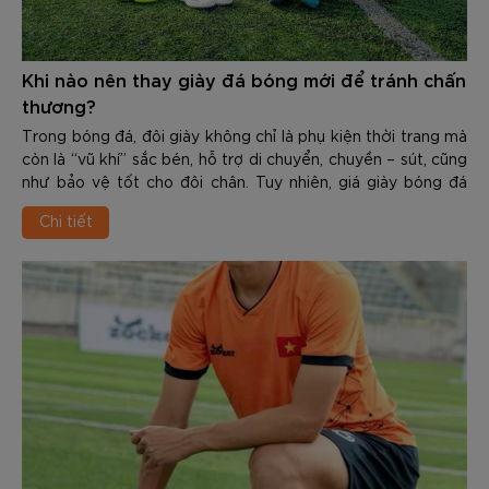
Khi nào nên thay giày đá bóng mới để tránh chấn
thương?
Trong bóng đá, đôi giày không chỉ là phụ kiện thời trang mà
còn là “vũ khí” sắc bén, hỗ trợ di chuyển, chuyền – sút, cũng
như bảo vệ tốt cho đôi chân. Tuy nhiên, giá giày bóng đá
chính hãng của các thương hiệu không hề rẻ, từ một tới vài
Chi tiết
triệu. Do đó, nhiều người có thói quen dùng cho tới khi
upper rách nát, đế mòn vẹt, thậm chí bong keo mới chịu
thay. Đây là sai lầm nghiêm trọng, tiềm ẩn các chấn thương
nguy hiểm.
Việc nhận biết Khi nào nên thay giày đá bóng mới để tránh
chấn thương là kỹ năng quan trọng giúp bảo vệ đôi chân
cũng như duy trì phong độ đỉnh cao. Trong nội dung dưới
đây các bạn hãy cùng Zocker tìm hiểu chi tiết về chủ đề
này nhé.