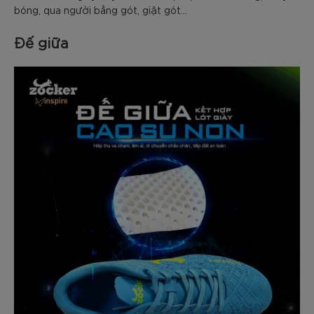
bóng, qua người bằng gót, giật gót…
Đế giữa