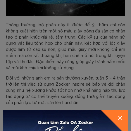
Thông thường, bộ phận này ít được để ý, thậm chí còn
không xuất hiện trên một số mẫu giày bóng đá sân cỏ nhân
tạo ở phân khúc giá rẻ, tầm trung. Các kỹ sư của hãng sử
dụng vật liệu tổng hợp cho phần này, kết hợp với lót giày
được làm từ cao su non, giúp mẫu giày mới không chỉ êm
mềm mà còn rất thoáng khí, hạn chế mồ hôi trong khi luyện
tập và thi đấu. Đặc điểm này cũng giúp giày tránh nấm mốc
và mùi khó chịu khi không sử dụng.
Đối với những anh em ra sân thường xuyên, tuần 3 – 4 trận
trở lên thì việc sử dụng Zocker Inspire sẽ bảo vệ đôi chân
cũng như hệ xương khớp tốt hơn nhờ khả năng hấp thụ lực
tác động từ cơ thể truyền xuống, đồng thời giảm tác động
của phản lực từ mặt sân lên hai chân.
Đế đinh