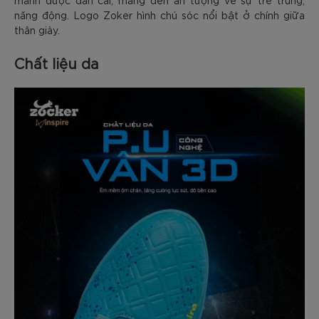
năng động. Logo Zoker hình chú sóc nổi bật ở chính giữa
thân giày.
Chất liệu da