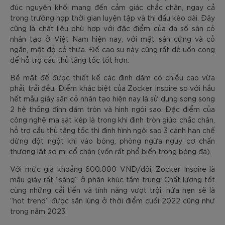
đúc nguyên khối mang đến cảm giác chắc chân, ngay cả
trong trường hợp thời gian luyện tập và thi đấu kéo dài. Đây
cũng là chất liệu phù hợp với đặc điểm của đa số sân cỏ
nhân tạo ở Việt Nam hiện nay, với mặt sân cứng và cỏ
ngắn, mật độ cỏ thưa. Đế cao su này cũng rất dễ uốn cong
để hỗ trợ cầu thủ tăng tốc tốt hơn.
Bề mặt đế được thiết kế các đinh dăm có chiều cao vừa
phải, trải đều. Điểm khác biệt của Zocker Inspire so với hầu
hết mẫu giày sân cỏ nhân tạo hiện nay là sử dụng song song
2 hệ thống đinh dăm tròn và hình ngôi sao. Đặc điểm của
công nghệ ma sát kép là trong khi đinh tròn giúp chắc chân,
hỗ trợ cầu thủ tăng tốc thì đinh hình ngôi sao 3 cánh hạn chế
dừng đột ngột khi vào bóng, phòng ngừa nguy cơ chấn
thương lật sơ mi cổ chân (vốn rất phổ biến trong bóng đá).
Với mức giá khoảng 600.000 VNĐ/đôi, Zocker Inspire là
mẫu giày rất “sáng” ở phân khúc tầm trung; Chất lượng tốt
cùng những cải tiến và tính năng vượt trội, hứa hẹn sẽ là
“hot trend” được săn lùng ở thời điểm cuối 2022 cũng như
trong năm 2023.