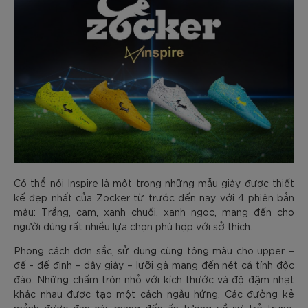
Có thể nói Inspire là một trong những mẫu giày được thiết
kế đẹp nhất của Zocker từ trước đến nay với 4 phiên bản
màu: Trắng, cam, xanh chuối, xanh ngọc, mang đến cho
người dùng rất nhiều lựa chọn phù hợp với sở thích.
Phong cách đơn sắc, sử dụng cùng tông màu cho upper –
đế - đế đinh – dây giày – lưỡi gà mang đến nét cá tính độc
đáo. Những chấm tròn nhỏ với kích thước và độ đậm nhạt
khác nhau được tạo một cách ngẫu hứng. Các đường kẻ
mảnh được đan cài, mang đến ấn tượng về sự trẻ trung,