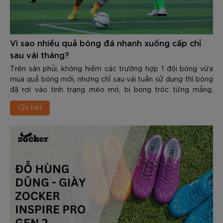
Vì sao nhiều quả bóng đá nhanh xuống cấp chỉ
sau vài tháng?
Trên sân phủi, không hiếm các trường hợp 1 đội bóng vừa
mua quả bóng mới, nhưng chỉ sau vài tuần sử dụng thì bóng
đã rơi vào tình trạng méo mó, bị bong tróc từng mảng,
thấm nước nặng nề hoặc là không còn giữ được hơi. Điều
Chi tiết
này không chỉ gây ra tình trạng lãng phí mà còn làm giảm
đáng kể cảm hứng thi đấu cũng như độ chính xác trong
từng pha bóng.
Vậy vì sao nhiều quả bóng đá nhanh xuống cấp chỉ sau vài
tháng? Và làm thế nào để chọn được 1 quả bóng đủ “trâu”
để đáp ứng & vượt qua được những thử thách khắc nghiệt
trên sân cỏ. Trong nội dung dưới đây các bạn hãy cùng
Zocker tìm hiểu chi tiết nhé.