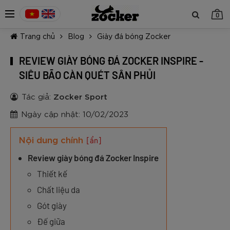
0
Trang chủ
Blog
Giày đá bóng Zocker
REVIEW GIÀY BÓNG ĐÁ ZOCKER INSPIRE -
SIÊU BÃO CÀN QUÉT SÂN PHỦI
Tác giả:
Zocker Sport
TIẾP TỤC MUA HÀNG
Ngày cập nhật: 10/02/2023
Nội dung chính
[ẩn]
Review giày bóng đá Zocker Inspire
Thiết kế
Chất liệu da
Gót giày
Đế giữa