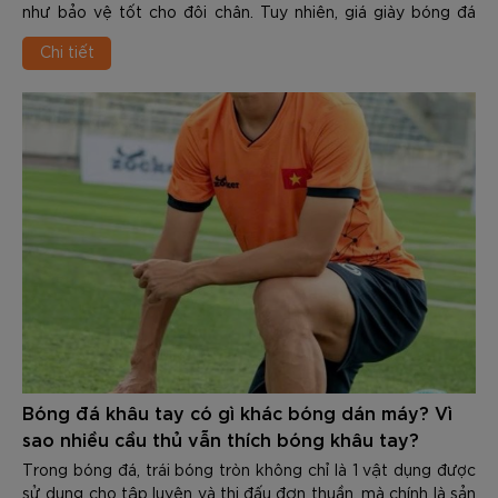
như bảo vệ tốt cho đôi chân. Tuy nhiên, giá giày bóng đá
chính hãng của các thương hiệu không hề rẻ, từ một tới vài
Chi tiết
triệu. Do đó, nhiều người có thói quen dùng cho tới khi
upper rách nát, đế mòn vẹt, thậm chí bong keo mới chịu
thay. Đây là sai lầm nghiêm trọng, tiềm ẩn các chấn thương
nguy hiểm.
Việc nhận biết Khi nào nên thay giày đá bóng mới để tránh
chấn thương là kỹ năng quan trọng giúp bảo vệ đôi chân
cũng như duy trì phong độ đỉnh cao. Trong nội dung dưới
đây các bạn hãy cùng Zocker tìm hiểu chi tiết về chủ đề
này nhé.
Bóng đá khâu tay có gì khác bóng dán máy? Vì
sao nhiều cầu thủ vẫn thích bóng khâu tay?
Trong bóng đá, trái bóng tròn không chỉ là 1 vật dụng được
sử dụng cho tập luyện và thi đấu đơn thuần, mà chính là sản