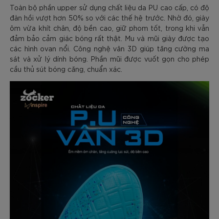
Toàn bộ phần upper sử dụng chất liệu da PU cao cấp, có độ
đàn hồi vượt hơn 50% so với các thế hệ trước. Nhờ đó, giày
ôm vừa khít chân, độ bền cao, giữ phom tốt, trong khi vẫn
đảm bảo cảm giác bóng rất thật. Mu và mũi giày được tạo
các hình ovan nổi. Công nghệ vân 3D giúp tăng cường ma
sát và xử lý dính bóng. Phần mũi được vuốt gọn cho phép
cầu thủ sút bóng căng, chuẩn xác.