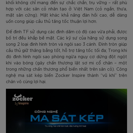
khối không chỉ mang đến sự chắc chắn, trụ vững – rất phù
hợp với các sân cỏ nhân tạo ở Việt Nam (cỏ ngắn, thưa,
mặt sân cứng). Mặt khác khả năng đàn hồi cao, dễ dàng
uốn cong giúp cầu thủ tăng tốc thuận lợi hơn.
Đế đinh TF sử dụng các đinh dăm có độ cao vừa phải, được
bố trí đều khắp bề mặt. Các kỹ sư của hãng sử dụng song
song 2 loại đinh hình tròn và ngôi sao 3 cánh. Đinh tròn giúp
cầu thủ giữ thăng bằng tốt, hỗ trợ tăng tốc tối đa; Trong khi
đó đinh hình ngôi sao phòng ngừa nguy cơ dừng đột ngột
khi vào bóng (gây chấn thương lật sơ mi cổ chân – một
trong những chấn thương phổ biến nhất trên sân cỏ). Công
nghệ ma sát kép biến Zocker Inspire thành “vũ khí” trên
chân vô cùng lợi hại.