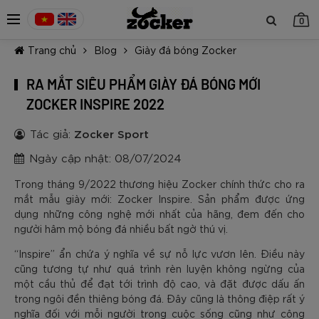
0
Trang chủ
Blog
Giày đá bóng Zocker
RA MẮT SIÊU PHẨM GIÀY ĐÁ BÓNG MỚI
ZOCKER INSPIRE 2022
Tác giả:
Zocker Sport
TIẾP TỤC MUA HÀNG
Ngày cập nhật: 08/07/2024
Trong tháng 9/2022 thương hiệu Zocker chính thức cho ra
mắt mẫu giày mới: Zocker Inspire. Sản phẩm được ứng
dụng những công nghệ mới nhất của hãng, đem đến cho
người hâm mộ bóng đá nhiều bất ngờ thú vị.
“Inspire” ẩn chứa ý nghĩa về sự nỗ lực vươn lên. Điều này
cũng tương tự như quá trình rèn luyện không ngừng của
một cầu thủ để đạt tới trình độ cao, và đặt được dấu ấn
trong ngôi đền thiêng bóng đá. Đây cũng là thông điệp rất ý
nghĩa đối với mỗi người trong cuộc sống cũng như công