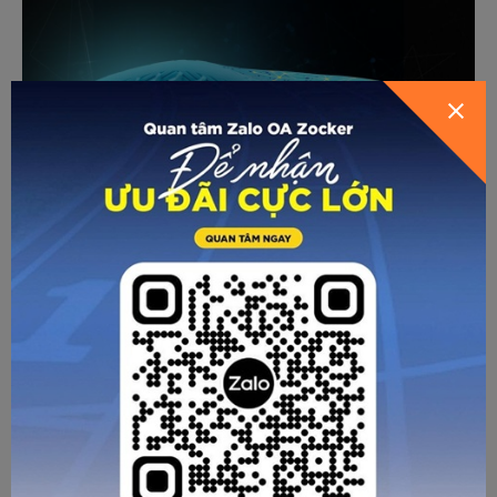
Với mức giá khoảng 600.000 VNĐ/đôi, mẫu giày mới của
Zocker được đánh giá là phù hợp với tài chính của đa phần
những người yêu thích bóng đá và chọn môn thể thao này
để rèn luyện sức khỏe tại Việt Nam.
Cảm nhận từ các chân “phủi” may mắn được sở hữu Zocker
Inspire trong đợt trải nghiệm sản phẩm vừa qua cho thấy
một “siêu phẩm”: Êm mềm, vừa chân, bảo vệ chắc chắn, sút