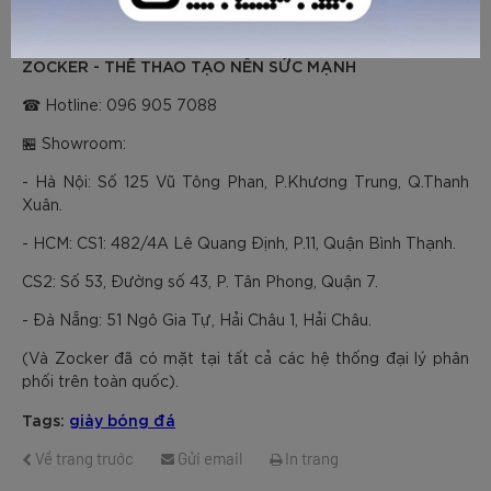
giày đá bóng
bóng cực “đã”… hứa hẹn sẽ trở thành mẫu
sân cỏ nhân tạo
được săn lùng ráo riết trong thời gian tới !
ZOCKER - THỂ THAO TẠO NÊN SỨC MẠNH
☎ Hotline: 096 905 7088
🏪 Showroom:
- Hà Nội: Số 125 Vũ Tông Phan, P.Khương Trung, Q.Thanh
Xuân.
- HCM: CS1: 482/4A Lê Quang Định, P.11, Quận Bình Thạnh.
CS2: Số 53, Đường số 43, P. Tân Phong, Quận 7.
- Đà Nẵng: 51 Ngô Gia Tự, Hải Châu 1, Hải Châu.
(Và Zocker đã có mặt tại tất cả các hệ thống đại lý phân
phối trên toàn quốc).
Tags:
giày bóng đá
Về trang trước
Gửi email
In trang