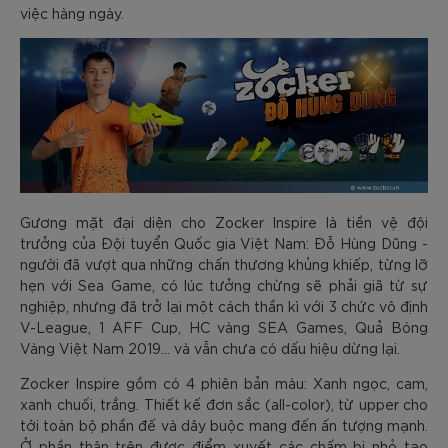
việc hàng ngày.
Gương mặt đại diện cho Zocker Inspire là tiền vệ đội
trưởng của Đội tuyển Quốc gia Việt Nam: Đỗ Hùng Dũng -
người đã vượt qua những chấn thương khủng khiếp, từng lỡ
hẹn với Sea Game, có lúc tưởng chừng sẽ phải giã từ sự
nghiệp, nhưng đã trở lại một cách thần kì với 3 chức vô định
V-League, 1 AFF Cup, HC vàng SEA Games, Quả Bóng
Vàng Việt Nam 2019… và vẫn chưa có dấu hiệu dừng lại.
Zocker Inspire gồm có 4 phiên bản màu: Xanh ngọc, cam,
xanh chuối, trắng. Thiết kế đơn sắc (all-color), từ upper cho
tới toàn bộ phần đế và dây buộc mang đến ấn tượng mạnh.
Ở phần thân trên được điểm xuyết các chấm bi nhỏ tạo