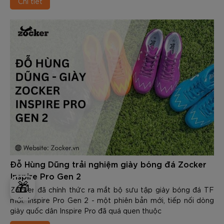
Chi tiết
này không chỉ gây ra tình trạng lãng phí mà còn làm giảm
đáng kể cảm hứng thi đấu cũng như độ chính xác trong
từng pha bóng.
Vậy vì sao nhiều quả bóng đá nhanh xuống cấp chỉ sau vài
tháng? Và làm thế nào để chọn được 1 quả bóng đủ “trâu”
để đáp ứng & vượt qua được những thử thách khắc nghiệt
trên sân cỏ. Trong nội dung dưới đây các bạn hãy cùng
Zocker tìm hiểu chi tiết nhé.
Đỗ Hùng Dũng trải nghiệm giày bóng đá Zocker
Inspire Pro Gen 2
🎁
Zocker đã chính thức ra mắt bộ sưu tập giày bóng đá TF
mới: Inspire Pro Gen 2 - một phiên bản mới, tiếp nối dòng
giày quốc dân Inspire Pro đã quá quen thuộc