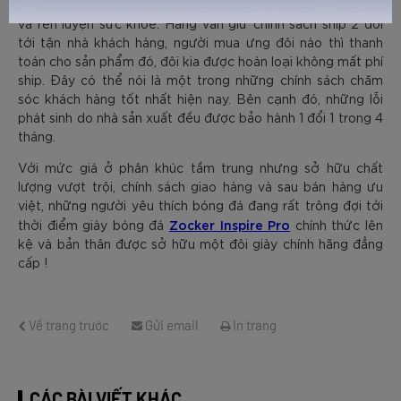
hâm mộ môn thể thao vua, lựa chọn bóng đá để luyện tập
và rèn luyện sức khỏe. Hãng vẫn giữ chính sách ship 2 đôi
tới tận nhà khách hàng, người mua ưng đôi nào thì thanh
toán cho sản phẩm đó, đôi kia được hoàn loại không mất phí
ship. Đây có thể nói là một trong những chính sách chăm
sóc khách hàng tốt nhất hiện nay. Bên cạnh đó, những lỗi
phát sinh do nhà sản xuất đều được bảo hành 1 đổi 1 trong 4
tháng.
Với mức giá ở phân khúc tầm trung nhưng sở hữu chất
lượng vượt trội, chính sách giao hàng và sau bán hàng ưu
việt, những người yêu thích bóng đá đang rất trông đợi tới
Zocker Inspire Pro
thời điểm giày bóng đá
chính thức lên
kệ và bản thân được sở hữu một đôi giày chính hãng đẳng
cấp !
Về trang trước
Gửi email
In trang
CÁC BÀI VIẾT KHÁC