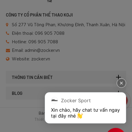
CÔNG TY CỔ PHẦN THỂ THAO KOJI
Số 277 Vũ Tông Phan, Khương Đình, Thanh Xuân, Hà Nội
Điện thoại:
096 905 7088
Hotline:
096 905 7088
Email:
admin@zocker.vn
Website:
zocker.vn
THÔNG TIN CẦN BIẾT
BLOG
Zocker Sport
Xin chào, hãy chat tư vấn ngay 
Bản quyền © 2025 của Zocker.
tại đây nhé 
Thiết kế website & SEO - Tất Thành