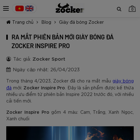
0
Trang chủ
Blog
Giày đá bóng Zocker
RA MẮT PHIÊN BẢN MỚI GIÀY BÓNG ĐÁ
ZOCKER INSPIRE PRO
Tác giả:
Zocker Sport
TIẾP TỤC MUA HÀNG
Ngày cập nhật: 26/04/2023
Trong tháng 4/2023, Zocker đã cho ra mắt mẫu
giày bóng
Zocker Inspire Pro
đá
mới:
. Đây là sản phẩm được kế thừa
nhiều ưu điểm từ phiên bản Inspire 2022 trước đó, với nhiều
cải tiến mới.
Zocker Inspire Pro
gồm 4 màu: Cam, Trắng, Xanh Ngọc,
Xanh chuối