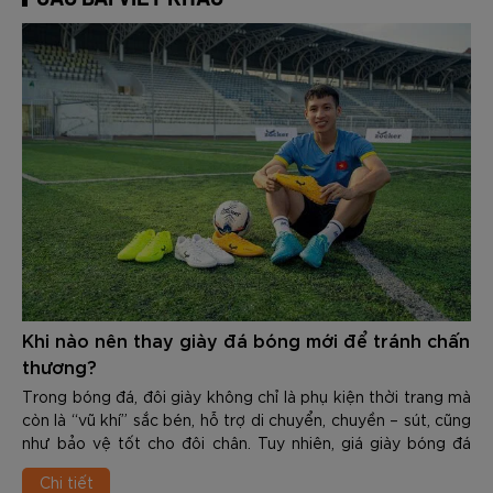
Khi nào nên thay giày đá bóng mới để tránh chấn
thương?
Trong bóng đá, đôi giày không chỉ là phụ kiện thời trang mà
còn là “vũ khí” sắc bén, hỗ trợ di chuyển, chuyền – sút, cũng
như bảo vệ tốt cho đôi chân. Tuy nhiên, giá giày bóng đá
chính hãng của các thương hiệu không hề rẻ, từ một tới vài
Chi tiết
triệu. Do đó, nhiều người có thói quen dùng cho tới khi