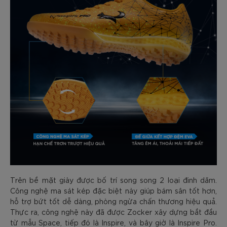
Trên bề mặt giày được bố trí song song 2 loại đinh dăm.
Công nghệ ma sát kép đặc biệt này giúp bám sân tốt hơn,
hỗ trợ bứt tốt dễ dàng, phòng ngừa chấn thương hiệu quả.
Thực ra, công nghệ này đã được Zocker xây dựng bắt đầu
từ mẫu Space, tiếp đó là Inspire, và bây giờ là Inspire Pro.