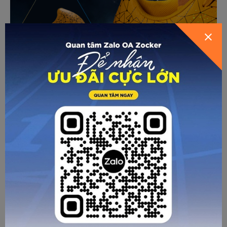
Là một thương hiệu chú trọng sự phát triển bền vững, nên
mẫu giày mới vẫn được Zocker ưu tiên đặt trang trọng
trong hộp bìa carton nguyên bản (không sử dụng lớp tráng
bóng) nên rất dễ xử lý, tái chế, phù hợp với mục tiêu hướng
tới một môi trường xanh – sạch – đẹp. Đây cũng là xu
hướng của nhiều thương hiệu hàng đầu thế giới hiện nay.
Những sản phẩm đi theo xu hướng này cũng được sự đón
nhận nồng nhiệt từ cộng đồng.
Không chỉ chú trọng chất lượng và mẫu mã sản phẩm, tính
thân thiện, mà Zocker còn rất “chiều lòng” những người