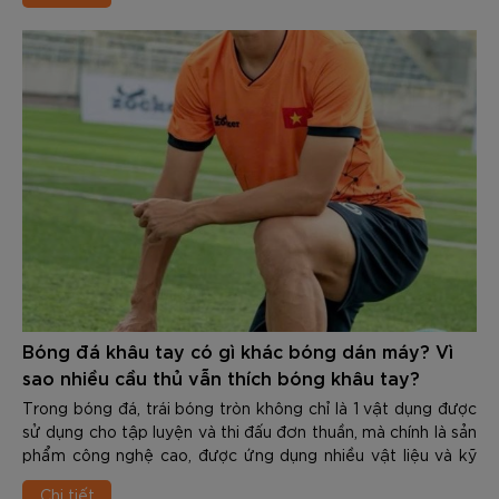
upper rách nát, đế mòn vẹt, thậm chí bong keo mới chịu
thay. Đây là sai lầm nghiêm trọng, tiềm ẩn các chấn thương
nguy hiểm.
Việc nhận biết Khi nào nên thay giày đá bóng mới để tránh
chấn thương là kỹ năng quan trọng giúp bảo vệ đôi chân
cũng như duy trì phong độ đỉnh cao. Trong nội dung dưới
đây các bạn hãy cùng Zocker tìm hiểu chi tiết về chủ đề
này nhé.
Bóng đá khâu tay có gì khác bóng dán máy? Vì
sao nhiều cầu thủ vẫn thích bóng khâu tay?
Trong bóng đá, trái bóng tròn không chỉ là 1 vật dụng được
sử dụng cho tập luyện và thi đấu đơn thuần, mà chính là sản
phẩm công nghệ cao, được ứng dụng nhiều vật liệu và kỹ
thuật tiên tiến. Trải qua hơn 1 thế kỉ kể từ khi “môn thể thao
Chi tiết