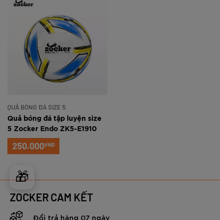
QUẢ BÓNG ĐÁ SIZE 5
Quả bóng đá tập luyện size
5 Zocker Endo ZK5-E1910
250.000
VNĐ
🎁
ZOCKER CAM KẾT
Đổi trả hàng 07 ngày