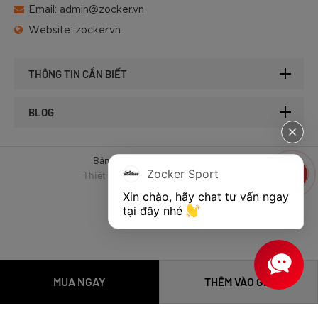
Email:
admin@zocker.vn
Website:
zocker.vn
THÔNG TIN CẦN BIẾT
BLOG
Bản quyền © 2025 của Zocker.
Zocker Sport
Thiết kế website & SEO - Tất Thành
Xin chào, hãy chat tư vấn ngay 
tại đây nhé 
MUA NGAY
THÊM VÀO GIỎ