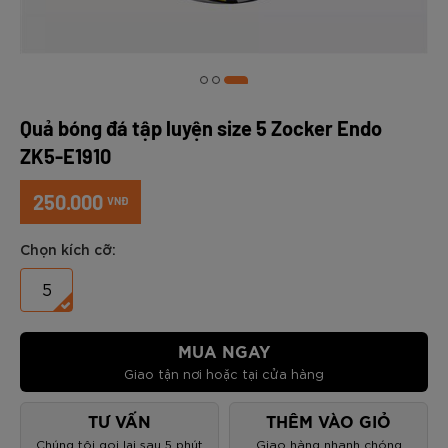
Quả bóng đá tập luyện size 5 Zocker Endo
ZK5-E1910
250.000
VNĐ
Chọn kích cỡ:
5
MUA NGAY
Giao tận nơi hoặc tại cửa hàng
TƯ VẤN
THÊM VÀO GIỎ
Chúng tôi gọi lại sau 5 phút
Giao hàng nhanh chóng