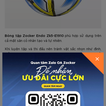
Bóng tập Zocker Endo Zk5-E1910
phù hợp sử dụng trên
cả mặt sân cỏ nhân tạo và tự nhiên.
GỬI THÔNG TIN ĐỂ ZOCKER TƯ
Khi luyện tập và thi đấu nên tránh vật sắc nhọn như đinh,
mảnh sành, hàng rào thép gai. Lau chùi sạch sau khi sử
VẤN CHO BẠN
dụng, bảo quản bóng ở nơi khô ráo, thoáng mát, tránh ẩm
ướt và ánh nắng chiếu trực tiếp.
HƯỚNG DẪN BƠM BÓNG
Chuẩn bị dụng cụ: kim - bơm - đồng hồ đo áp suất
HƯỚNG DẪN CHỌN SIZE
Bước 1: Cắm kim vuông góc với van.