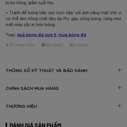
bị hư hỏng, giảm tuổi thọ.
• Tránh để bóng tiếp xúc trực tiếp với ánh nắng mặt trời vì
có thể làm hỏng chất liệu da PU, gây cứng bóng, cũng như
mất màu sắc in trên bóng.
quả bóng đá size 5
mua bóng đá
Tags:
,
Về trang trước
Gửi email
In trang
THÔNG SỐ KỸ THUẬT VÀ BẢO HÀNH
CHÍNH SÁCH MUA HÀNG
THƯƠNG HIỆU
ĐÁNH GIÁ SẢN PHẨM