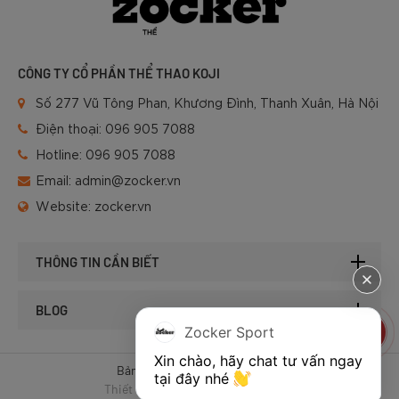
CÔNG TY CỔ PHẦN THỂ THAO KOJI
Số 277 Vũ Tông Phan, Khương Đình, Thanh Xuân, Hà Nội
Điện thoại:
096 905 7088
Hotline:
096 905 7088
Email:
admin@zocker.vn
Website:
zocker.vn
THÔNG TIN CẦN BIẾT
BLOG
Zocker Sport
Xin chào, hãy chat tư vấn ngay 
Bản quyền © 2025 của Zocker.
tại đây nhé 
Thiết kế website & SEO - Tất Thành