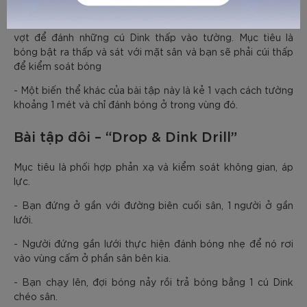
- Người tập đứng cách tường khoảng 2 – 3 mét, sử dụng
vợt để đánh những cú Dink thấp vào tường. Mục tiêu là
bóng bật ra thấp và sát với mặt sân và bạn sẽ phải cúi thấp
để kiểm soát bóng
- Một biến thể khác của bài tập này là kẻ 1 vạch cách tường
khoảng 1 mét và chỉ đánh bóng ở trong vùng đó.
Bài tập đôi – “Drop & Dink Drill”
Mục tiêu là phối hợp phản xạ và kiểm soát không gian, áp
lực.
- Bạn đứng ở gần với đường biên cuối sân, 1 người ở gần
lưới.
- Người đứng gần lưới thực hiện đánh bóng nhẹ để nó rơi
vào vùng cấm ở phần sân bên kia.
- Bạn chạy lên, đợi bóng nảy rồi trả bóng bằng 1 cú Dink
chéo sân.