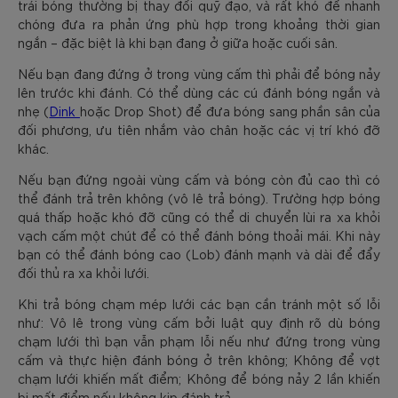
trái bóng thường bị thay đổi quỹ đạo, và rất khó để nhanh
chóng đưa ra phản ứng phù hợp trong khoảng thời gian
ngắn – đặc biệt là khi bạn đang ở giữa hoặc cuối sân.
Nếu bạn đang đứng ở trong vùng cấm thì phải để bóng nảy
lên trước khi đánh. Có thể dùng các cú đánh bóng ngắn và
nhẹ (
Dink
hoặc Drop Shot) để đưa bóng sang phần sân của
đối phương, ưu tiên nhắm vào chân hoặc các vị trí khó đỡ
khác.
Nếu bạn đứng ngoài vùng cấm và bóng còn đủ cao thì có
thể đánh trả trên không (vô lê trả bóng). Trường hợp bóng
quá thấp hoặc khó đỡ cũng có thể di chuyển lùi ra xa khỏi
vạch cấm một chút để có thể đánh bóng thoải mái. Khi này
bạn có thể đánh bóng cao (Lob) đánh mạnh và dài để đẩy
đối thủ ra xa khỏi lưới.
Khi trả bóng chạm mép lưới các bạn cần tránh một số lỗi
như: Vô lê trong vùng cấm bởi luật quy định rõ dù bóng
chạm lưới thì bạn vẫn phạm lỗi nếu như đứng trong vùng
cấm và thực hiện đánh bóng ở trên không; Không để vợt
chạm lưới khiến mất điểm; Không để bóng nảy 2 lần khiến
bị mất điểm nếu không kịp đánh trả.