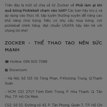
Phải làm gì khi
Trên đây là một số chia sẻ từ Zocker về
quả bóng Pickleball chạm vào lưới?
Các bạn hãy lưu ý và
áp dụng vào thực tế, tập luyện thường xuyên để nâng cao
khả năng chơi bóng. Nếu có nhu cầu mua bóng, vợt
pickleball chính hãng, đạt chuẩn USAPA hãy liên hệ với
chúng tôi nhé!
ZOCKER - THỂ THAO TẠO NÊN SỨC
MẠNH
☎ Hotline: 096 905 7088
🏪 Showroom:
- Hà Nội: Số 125 Vũ Tông Phan, P.Khương Trung, Q.Thanh
Xuân.
- HCM: CS1: 271/1 Trịnh Đình Trọng, P. Hòa Thạnh, Q. Tân
Phú, TP. Hồ Chí Minh.
CS2: Số 53, Đường số 43, P. Tân Phong, Quận 7, TP. Hồ Chí