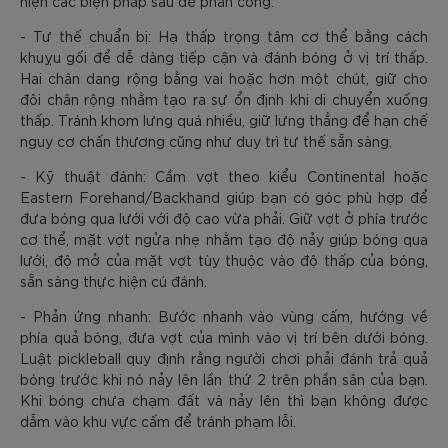
hiện các biện pháp sau để phản công:
- Tư thế chuẩn bị: Hạ thấp trọng tâm cơ thể bằng cách
khuỵu gối để dễ dàng tiếp cận và đánh bóng ở vị trí thấp.
Hai chân dang rộng bằng vai hoặc hơn một chút, giữ cho
đôi chân rộng nhằm tạo ra sự ổn định khi di chuyển xuống
thấp. Tránh khom lưng quá nhiều, giữ lưng thẳng để hạn chế
nguy cơ chấn thương cũng như duy trì tư thế sẵn sàng.
- Kỹ thuật đánh: Cầm vợt theo kiểu Continental hoặc
Eastern Forehand/Backhand giúp bạn có góc phù hợp để
đưa bóng qua lưới với độ cao vừa phải. Giữ vợt ở phía trước
cơ thể, mặt vợt ngửa nhẹ nhằm tạo độ nảy giúp bóng qua
lưới, độ mở của mặt vợt tùy thuộc vào độ thấp của bóng,
sẵn sàng thực hiện cú đánh.
- Phản ứng nhanh: Bước nhanh vào vùng cấm, hướng về
phía quả bóng, đưa vợt của mình vào vị trí bên dưới bóng.
Luật pickleball quy định rằng người chơi phải đánh trả quả
bóng trước khi nó nảy lên lần thứ 2 trên phần sân của bạn.
Khi bóng chưa chạm đất và nảy lên thì bạn không được
dẫm vào khu vực cấm để tránh phạm lỗi.