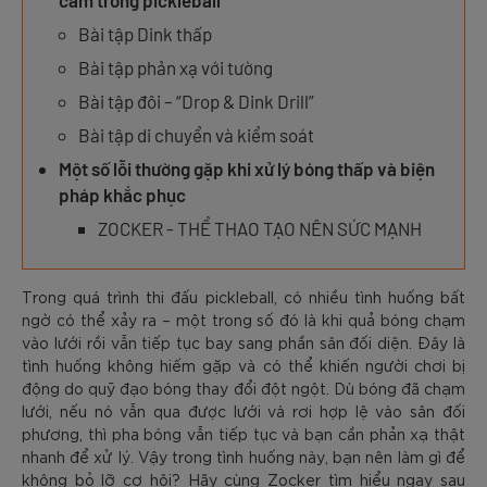
cấm trong pickleball
Bài tập Dink thấp
Bài tập phản xạ với tường
Bài tập đôi – “Drop & Dink Drill”
Bài tập di chuyển và kiểm soát
Một số lỗi thường gặp khi xử lý bóng thấp và biện
pháp khắc phục
ZOCKER - THỂ THAO TẠO NÊN SỨC MẠNH
Trong quá trình thi đấu pickleball, có nhiều tình huống bất
ngờ có thể xảy ra – một trong số đó là khi quả bóng chạm
vào lưới rồi vẫn tiếp tục bay sang phần sân đối diện. Đây là
tình huống không hiếm gặp và có thể khiến người chơi bị
động do quỹ đạo bóng thay đổi đột ngột. Dù bóng đã chạm
lưới, nếu nó vẫn qua được lưới và rơi hợp lệ vào sân đối
phương, thì pha bóng vẫn tiếp tục và bạn cần phản xạ thật
nhanh để xử lý. Vậy trong tình huống này, bạn nên làm gì để
không bỏ lỡ cơ hội? Hãy cùng Zocker tìm hiểu ngay sau