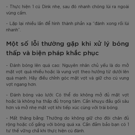
- Thực hiện 1 cú Dink nhẹ, sau đó nhanh chóng lùi ra ngoài
vùng cấm.
- Lặp lại nhiều lần để hình thành phản xạ “đánh xong rồi lùi
nhanh”.
Một số lỗi thường gặp khi xử lý bóng
thấp và biện pháp khắc phục
- Đánh bóng lên quá cao: Nguyên nhân chủ yếu là do mở
mặt vợt quá nhiều hoặc là vung vợt theo hướng từ dưới lên
quá mạnh. Hãy điều chỉnh góc mặt vợt và giữ cho cú vung
vợt ngang hơn.
- Đánh bóng vào lưới: Có thể do không mở đủ mặt vợt
hoặc là không hạ thấp đủ trọng tâm. Cần khuỵu đầu gối sâu
hơn và mở nhẹ mặt vợt khi tiếp xúc cùng với trái bóng.
- Mất thăng bằng: Thường do không giữ cho đôi chân đủ
rộng hoặc cố gắng với bóng quá xa. Cần đảm bảo bạn có 1
tư thế vững chắ khi thực hiện cú đánh.