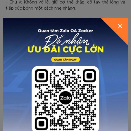
- Chú ý: Không vô lê, giữ cơ thể thấp, cổ tay thả lỏng và
tiếp xúc bóng một cách nhẹ nhàng.
Bài tập phản xạ với tường
Mục tiêu là rèn luyện kiểm soát bóng thấp trong không gian
hẹp.