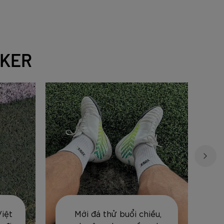
 hoặc là
Điều này
ạng lãng
g kể cảm
độ chính
CKER
 đá nhanh
háng? Và
ợc 1 quả
g & vượt
ách khắc
 nội dung
g Zocker
chiều,
Quả bóng của Zocker