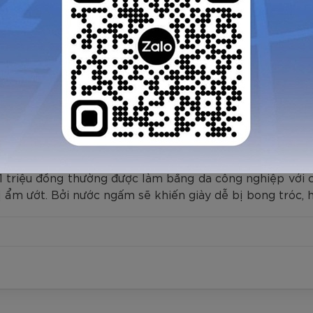
giá rẻ cần lưu ý
rẻ
thường có chất lượng không bền. Những đôi giày nà
róc nếu bị ngấm nước.
thời gian dài
 1 triệu đồng thường được làm bằng da công nghiệp với 
bị ẩm ướt. Bởi nước ngấm sẽ khiến giày dễ bị bong tróc, 