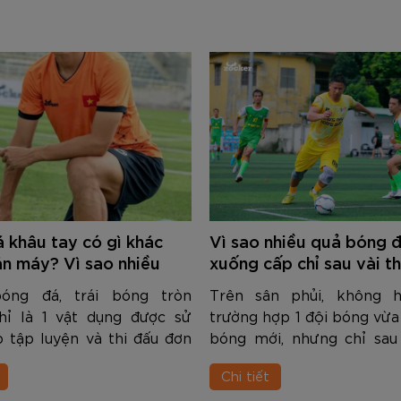
 khâu tay có gì khác
Vì sao nhiều quả bóng 
n máy? Vì sao nhiều
xuống cấp chỉ sau vài t
 vẫn thích bóng khâu
óng đá, trái bóng tròn
Trên sân phủi, không 
hỉ là 1 vật dụng được sử
trường hợp 1 đội bóng vừ
 tập luyện và thi đấu đơn
bóng mới, nhưng chỉ sau 
mà chính là sản phẩm công
sử dụng thì bóng đã rơi 
Chi tiết
, được ứng dụng nhiều vật
trạng méo mó, bị bong t