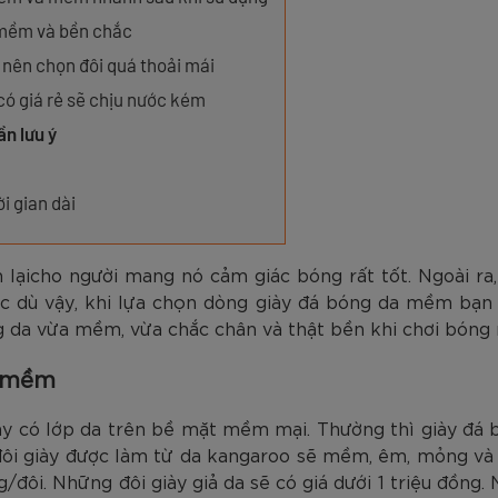
am
Tím
Carbon Trắng Xanh
Microfiber ZK5-206
Trắng
Carbon Xa
779.000
2.890.000
1.690.000
1.290.000
450.000
779.000
2.890.000
1.290.000
990.000
650.000
VNĐ
VNĐ
VNĐ
VNĐ
VNĐ
VN
VN
VN
g mềm và bền chắc
nên chọn đôi quá thoải mái
có giá rẻ sẽ chịu nước kém
n lưu ý
i gian dài
 lạicho người mang nó cảm giác bóng rất tốt. Ngoài ra
ặc dù vậy, khi lựa chọn dòng giày đá bóng da mềm bạn
g da vừa mềm, vừa chắc chân và thật bền khi chơi bóng 
a mềm
ày có lớp da trên bề mặt mềm mại. Thường thì giày đá 
đôi giày được làm từ da kangaroo sẽ mềm, êm, mỏng và 
/đôi. Những đôi giày giả da sẽ có giá dưới 1 triệu đồng. 