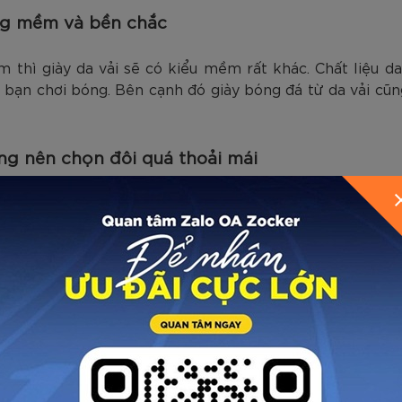
ũng mềm và bền chắc
thì giày da vải sẽ có kiểu mềm rất khác. Chất liệu da 
bạn chơi bóng. Bên cạnh đó giày bóng đá từ da vải cũ
g nên chọn đôi quá thoải mái
ó độ giãn tốt sau thời gian chơi bóng. Bởi thế khi
mua
n chơi bóng, đôi giày của bạn sẽ giãn ra nhanh chóng k
i giày da ôm chân, sau vài trận bóng khiến giày giãn ra l
m có giá rẻ sẽ chịu nước kém
dê, da bê, da kangaroo… có độ bền cực tốt song giá của 
n thì những đôi giày giả da có giá dưới 1 triệu đồng 
hú ý tới độ bền của da vì nó có độ bền không cao và độ 