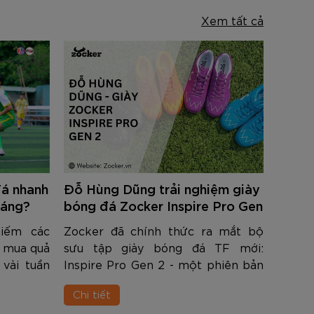
Xem tất cả
đá nhanh
Đỗ Hùng Dũng trải nghiệm giày
háng?
bóng đá Zocker Inspire Pro Gen
2
hiếm các
Zocker đã chính thức ra mắt bộ
a mua quả
sưu tập giày bóng đá TF mới:
vài tuần
Inspire Pro Gen 2 - một phiên bản
vào tình
mới, tiếp nối dòng giày quốc dân
Chi tiết
róc từng
Inspire Pro đã quá quen thuộc