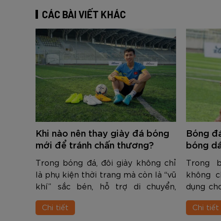
CÁC BÀI VIẾT KHÁC
Khi nào nên thay giày đá bóng
Bóng đá
mới để tránh chấn thương?
bóng dá
cầu thủ
Trong bóng đá, đôi giày không chỉ
Trong b
tay?
là phụ kiện thời trang mà còn là “vũ
không c
khí” sắc bén, hỗ trợ di chuyển,
dụng cho
chuyền – sút, cũng như bảo vệ tốt
thuần, 
Chi tiết
Chi tiết
cho đôi chân. Tuy nhiên, giá giày
nghệ cao