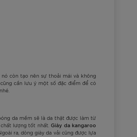
nh Cam
Đ
Đ
Đ
VNĐ
VNĐ
, nó còn tạo nên sự thoải mái và không
 cũng cần lưu ý một số đặc điểm để có
nhé.
bóng da mềm sẽ là da thật được làm từ
chất lượng tốt nhất.
Giày da kangaroo
Ngoài ra, dòng giày da vải cũng được lựa