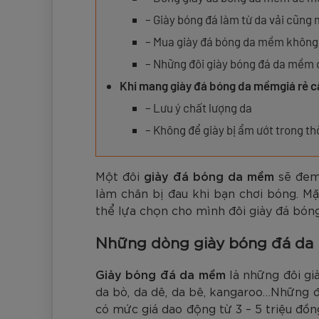
Đen
Carbon Xanh C
ZK5-AS205
Giày Pickleball
779.000
2.890.000
1.690.000
1.690.000
569.000
VNĐ
VNĐ
VNĐ
VNĐ
VNĐ
Giày trẻ em
– Giày bóng đá làm từ da vải cũn
Bóng Pickleball
– Mua giày đá bóng da mềm không 
Zocker Space
– Những đôi giày bóng đá da mềm 
Khung lưới Pickleball
Zocker 1902
Khi mang giày đá bóng da mềmgiá rẻ cầ
Quần áo Pickleball
– Lưu ý chất lượng da
Phụ kiện Pickleball
– Không để giày bị ẩm ướt trong thờ
BST Pickleball Zocker Junior
Một đôi
giày đá bóng da mềm
sẽ đem
làm chân bị đau khi bạn chơi bóng. M
thể lựa chọn cho mình đôi giày đá bón
Những dòng giày bóng đá d
Giày bóng đá da mềm
là những đôi gi
da bò, da dê, da bê, kangaroo…Những 
có mức giá dao động từ 3 – 5 triệu đồng