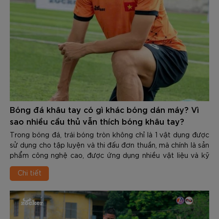
chấn thương là kỹ năng quan trọng giúp bảo vệ đôi chân
cũng như duy trì phong độ đỉnh cao. Trong nội dung dưới
đây các bạn hãy cùng Zocker tìm hiểu chi tiết về chủ đề
này nhé.
Bóng đá khâu tay có gì khác bóng dán máy? Vì
sao nhiều cầu thủ vẫn thích bóng khâu tay?
Trong bóng đá, trái bóng tròn không chỉ là 1 vật dụng được
sử dụng cho tập luyện và thi đấu đơn thuần, mà chính là sản
phẩm công nghệ cao, được ứng dụng nhiều vật liệu và kỹ
thuật tiên tiến. Trải qua hơn 1 thế kỉ kể từ khi “môn thể thao
Chi tiết
vua” xuất hiện, công nghệ làm bóng đã có những bước tiến
dài. Những trái bóng hiện đại sử dụng chất liệu cao cấp,
được gắn cảm biến, chip để ghi lại nhiều thông số. Nhưng có
1 điều tưởng chừng như nghịch lý nhưng vẫn tồn tại: Bên
cạnh những bóng được dán bằng máy hiện đại là những