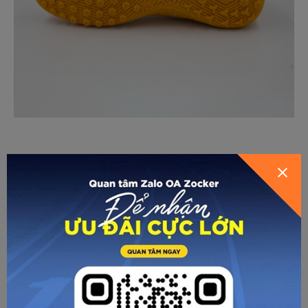
Không chỉ sở hữu chất liệu cao cấp, ứng dụng nhiều công
nghệ tiên tiến, mà giày bóng đá Zocker Inspire còn có ngoại
hình “mãn nhãn”, thu hút mọi ánh nhìn trên sân. Có tới 4
phiên bản màu để các chân “phủi” thoải mái lựa chọn: Xanh
ngọc, cam, xanh chuối, trắng.
Ở mỗi phiên bản đều sử dụng gam màu đơn sắc (all white,
all blue…) để tạo ra nét trẻ trung, cả tính. Nửa thân trên
được thiết kế với các chấm trỏn có kích thước và màu sắc
đậm nhạt khác nhau, giúp tạo điểm nhấn. Nửa thân dưới là
các đường kẻ mảnh, đan xen. Logo Zocker hình chú sóc