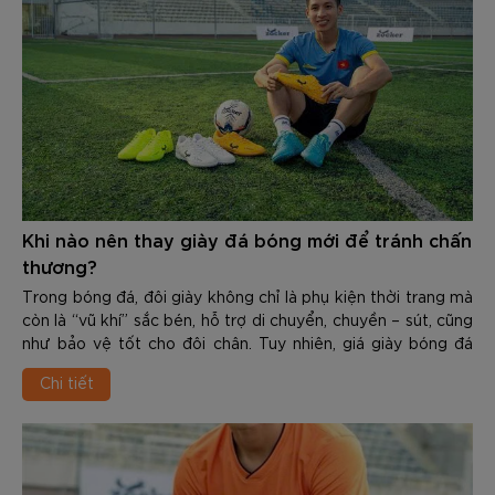
Khi nào nên thay giày đá bóng mới để tránh chấn
thương?
Trong bóng đá, đôi giày không chỉ là phụ kiện thời trang mà
còn là “vũ khí” sắc bén, hỗ trợ di chuyển, chuyền – sút, cũng
như bảo vệ tốt cho đôi chân. Tuy nhiên, giá giày bóng đá
chính hãng của các thương hiệu không hề rẻ, từ một tới vài
Chi tiết
triệu. Do đó, nhiều người có thói quen dùng cho tới khi
upper rách nát, đế mòn vẹt, thậm chí bong keo mới chịu
thay. Đây là sai lầm nghiêm trọng, tiềm ẩn các chấn thương
nguy hiểm.
Việc nhận biết Khi nào nên thay giày đá bóng mới để tránh