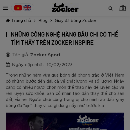
0
Trang chủ
Blog
Giày đá bóng Zocker
NHỮNG CÔNG NGHỆ HÀNG ĐẦU CHỈ CÓ THỂ
TÌM THẤY TRÊN ZOCKER INSPIRE
Tác giả:
Zocker Sport
TIẾP TỤC MUA HÀNG
Ngày cập nhật: 10/02/2023
Trong những năm vừa qua bóng đá phong trào ở Việt Nam
có những bước tiến dài, cả về chất lượng và số lượng. Ngày
càng có nhiều người chọn môn thể thao này để luyện tập và
rèn luyện sức khỏe. Sân cỏ nhân tạo dần thay thế cho sân
đất, vỉa hè. Người chơi cũng trang bị cho mình áo đấu, giày
bóng đá “xịn” thay vì có gì dùng nấy như trước kia.