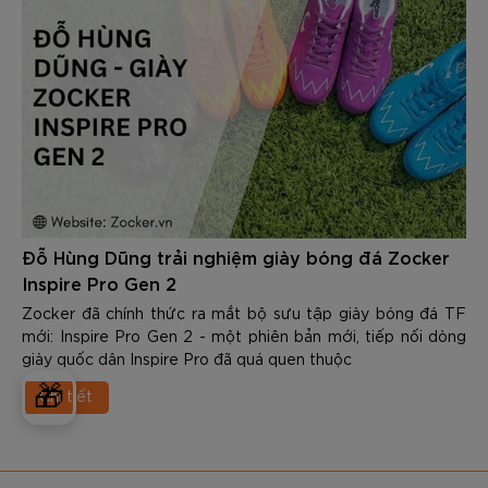
tháng? Và làm thế nào để chọn được 1 quả bóng đủ “trâu”
để đáp ứng & vượt qua được những thử thách khắc nghiệt
trên sân cỏ. Trong nội dung dưới đây các bạn hãy cùng
Zocker tìm hiểu chi tiết nhé.
Đỗ Hùng Dũng trải nghiệm giày bóng đá Zocker
Inspire Pro Gen 2
Zocker đã chính thức ra mắt bộ sưu tập giày bóng đá TF
mới: Inspire Pro Gen 2 - một phiên bản mới, tiếp nối dòng
giày quốc dân Inspire Pro đã quá quen thuộc
🎁
Chi tiết