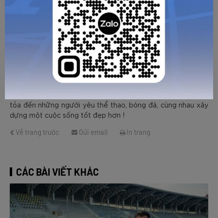
thông minh, nhanh nhẹn được làm nổi bật. Dòng chữ Inspire
được đặt gần với logo, gửi gắm thông điệp tích cực tới
những người yêu bóng đá.
Zocker
Cầu thủ được
“chọn mặt gửi vàng” để ra mắt mẫu
giày mới chính là Đỗ Hùng Dũng – Tiền vệ đội trưởng của
Đội tuyển Quốc gia Việt Nam. Sự đồng hành giữa một cầu
thủ không ngại khó khăn, luôn nỗ lực vươn lên đạt tới thành
công với một thương hiệu Việt khát khao vươn ra biển lớn
giúp Zocker Inspire tạo ra nguồn cảm hứng, động lực, lan
tỏa đến những người yêu thể thao, bóng đá, cùng nhau xây
dựng một cuộc sống tốt đẹp hơn !
Về trang trước
Gửi email
In trang
CÁC BÀI VIẾT KHÁC