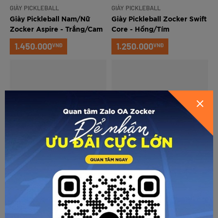
GIÀY PICKLEBALL
GIÀY PICKLEBALL
Giày Pickleball Nam/Nữ
Giày Pickleball Zocker Swift
Zocker Aspire - Trắng/Cam
Core - Hồng/Tím
1.450.000
1.250.000
VNĐ
VNĐ
GỬI THÔNG TIN ĐỂ ZOCKER TƯ
VẤN CHO BẠN
GIÀY PICKLEBALL
GIÀY PICKLEBALL
Giày Pickleball Zocker Swift
Giày Pickleball Zocker Swift
Core - Xanh/Cam
Core - Trắng/Xám
1.250.000
1.250.000
VNĐ
VNĐ