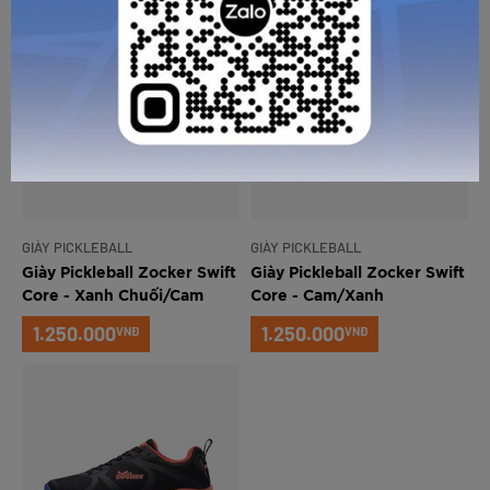
GỬI TƯ VẤN
HỦY
GIÀY PICKLEBALL
GIÀY PICKLEBALL
Giày Pickleball Zocker Swift
Giày Pickleball Zocker Swift
Core - Xanh Chuối/Cam
Core - Cam/Xanh
1.250.000
1.250.000
VNĐ
VNĐ