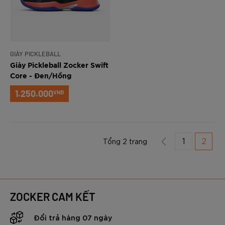
GIÀY PICKLEBALL
Giày Pickleball Zocker Swift
Core - Đen/Hồng
1.250.000
VNĐ
1
2
Tổng 2 trang
ZOCKER CAM KẾT
Đổi trả hàng 07 ngày