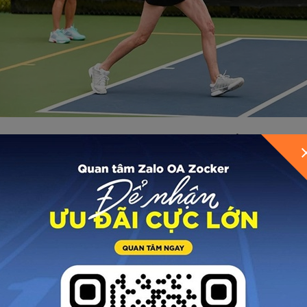
người giao bóng
NÊN
chủ động thông báo điểm số.
ên không thông báo điểm hoặc thông báo chậm. Trường
g bị gián đoạn.
lẫn về điểm số giữa 2 đội. Điều này giúp can thiệp sớm để
g gặp khó khăn trong giao tiếp – dù không có biểu hiện r
ng chơi có thể thay người giao bóng đọc điểm. Nhưng 
ào là gặp khó khăn về mặt ngôn ngữ thì đồng đội vẫn đượ