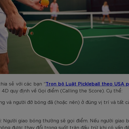
chia sẻ với các bạn “
Trọn bộ Luật Pickleball theo USA p
 4D quy định về Gọi điểm (Calling the Score). Cụ thể:
ng và người đỡ bóng đã (hoặc nên) ở đúng vị trí và tất c
ài: Người giao bóng thường sẽ gọi điểm. Nếu người giao 
ông được thay đổi trong suốt trận đấu, trừ khi có vấn đề