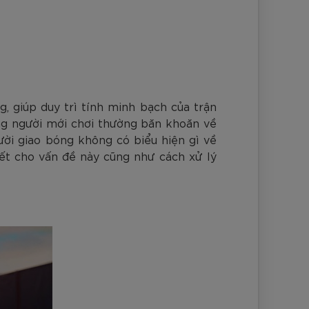
nh Cam
Đ
Đ
Đ
VNĐ
VNĐ
g, giúp duy trì tính minh bạch của trận
ững người mới chơi thường băn khoăn về
ời giao bóng không có biểu hiện gì về
tiết cho vấn đề này cũng như cách xử lý