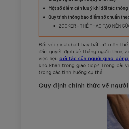
Đen
Carbon Xanh C
ZK5-AS205
Giày Pickleball
779.000
2.890.000
1.690.000
1.690.000
569.000
VNĐ
VNĐ
VNĐ
VNĐ
VNĐ
Giày trẻ em
Một số điểm cần lưu ý khi đối tác thôn
Bóng Pickleball
Quy trình thông báo điểm số chuẩn th
Zocker Space
ZOCKER - THỂ THAO TẠO NÊN S
Khung lưới Pickleball
Zocker 1902
Quần áo Pickleball
Đối với pickleball hay bất cứ môn thể 
đấu, quyết định kẻ thắng người thua, 
Phụ kiện Pickleball
việc liệu
đối tác của người giao bón
BST Pickleball Zocker Junior
khó khăn trong giao tiếp? Trong bài vi
trong các tình huống cụ thể.
Quy định chính thức về ngườ