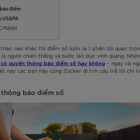
am
Tím
Carbon Trắng Xanh
Microfiber ZK5-206
Trắng
Carbon Xa
779.000
2.890.000
1.690.000
1.290.000
450.000
779.000
2.890.000
1.290.000
990.000
650.000
VNĐ
VNĐ
VNĐ
VNĐ
VNĐ
VN
VN
VN
g báo điểm
eo USAPA
ỨC MẠNH
thao nào khác thì điểm số luôn là 1 phần tối quan trọn
ai là người chiến thắng và bước lên bục vinh quang. Nh
g có quyền thông báo điểm số hay không
– ngay cả ngư
ết này các bạn hãy cùng Zocker đi tìm câu trả lời chi 
i thông báo điểm số