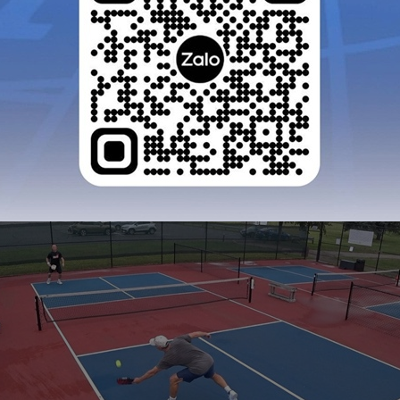
ngôn ngữ hay không, hay gặp khó ở mức độ nào. Và tron
a có thể nhận thấy đối tác của người giao bóng hoàn to
ười giao bóng không gặp những vấn đề về thể chất hay k
ời giao bóng đã giao trách nhiệm thông báo điểm số cho đ
rận đấu, bất kể ai là người giao bóng. Mục đích là để đả
 này