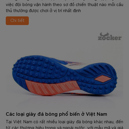
việc đội bóng vận hành theo sơ đồ chiến thuật nào mỗi cầu
thủ thường được chơi ở vị trí nhất định
Chi tiết
Các loại giày đá bóng phổ biến ở Việt Nam
Tại Việt Nam có rất nhiều loại giày đá bóng khác nhau, đến
từ các thương hiệu trong và ngoài nước, với mẫu mã và giá