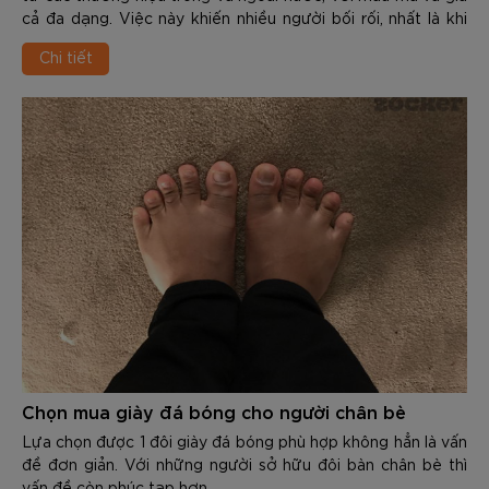
cả đa dạng. Việc này khiến nhiều người bối rối, nhất là khi
mua giày online. Trong ...
Chi tiết
Chọn mua giày đá bóng cho người chân bè
Lựa chọn được 1 đôi giày đá bóng phù hợp không hẳn là vấn
đề đơn giản. Với những người sở hữu đôi bàn chân bè thì
vấn đề còn phúc tạp hơn