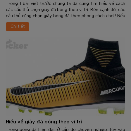
Trong 1 bài viết trước chúng ta đã cùng tìm hiểu về cách
các cầu thủ chọn giày đá bóng theo vị trí. Bên cạnh đó, các
cầu thủ cũng chọn giày bóng đá theo phong cách chơi! Nếu
để ý một chút bạn có thể t...
Chi tiết
Hiểu về giày đá bóng theo vị trí
Trong bóng đá hiện đại, ở cấp độ chuyên nghiệp, tùy vào