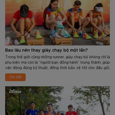
Bao lâu nên thay giày chạy bộ một lần?
Trong thế giới cũng những runner, giày chạy bộ không chỉ là
phụ kiện mà còn là “người bạn đồng hành” trung thành, giúp
vận động đúng kỹ thuật, đồng thời bảo vệ tốt cho đầu gối,
cổ chân, khớp hàng và cột sống. Tuy nhiên, mọi vật dùng
Chi tiết
đều có độ bền và tuổi thọ nhất định. Việc sử dụng 1 đôi giày
đã “xuống cấp” không chỉ giảm hiệu suất mà còn là nguyên
nhân gây ra các chấn thương nghiêm trọng như: Viêm cân
gan chân, đau cẳng chân, viêm khớp…