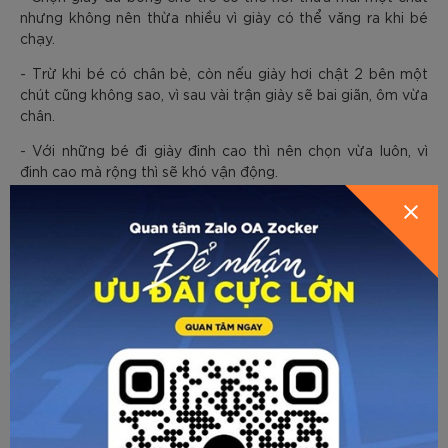
nhưng không nên thừa nhiều vì giày có thể văng ra khi bé
chạy.
- Trừ khi bé có chân bè, còn nếu giày hơi chật 2 bên một
chút cũng không sao, vì sau vài trận giày sẽ bai giãn, ôm vừa
chân.
- Với những bé đi giày đinh cao thì nên chọn vừa luôn, vì
đinh cao mà rộng thì sẽ khó vận động.
Kinh nghiệm chọn giày đá
Trên đây là môt số chia sẻ về
bóng trẻ em
từ Zocker. Hy vọng các thông tin này có thể
giúp các bậc phụ huynh chọn được cho con em một đôi
giày đá bóng đúng chuẩn, phù hợp!
ZOCKER - THỂ THAO TẠO NÊN SỨC
MẠNH
☎ Hotline: 096 905 7088
🏪 Showroom: