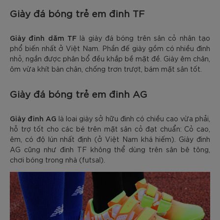
Giày đá bóng trẻ em đinh TF
Giày đinh dăm TF
là giày đá bóng trên sân cỏ nhân tạo
phổ biến nhất ở Việt Nam. Phần đế giày gồm có nhiều đinh
nhỏ, ngắn được phân bổ đều khắp bề mặt đề. Giày êm chân,
ôm vừa khít bàn chân, chống trơn trượt, bám mặt sân tốt.
Giày đá bóng trẻ em đinh AG
Giày đinh AG
là loai giày sở hữu đinh có chiều cao vừa phải,
hỗ trợ tốt cho các bé trên mặt sân cỏ đạt chuẩn: Cỏ cao,
êm, có độ lún nhất định (ở Việt Nam khá hiếm). Giày đinh
AG cũng như đinh TF không thể dùng trên sân bê tông,
chơi bóng trong nhà (futsal).