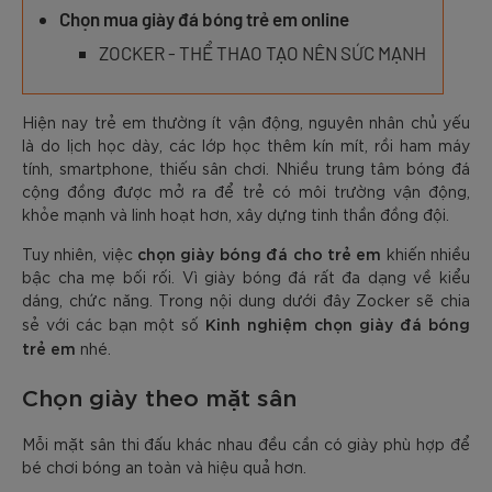
Chọn mua giày đá bóng trẻ em online
ZOCKER - THỂ THAO TẠO NÊN SỨC MẠNH
Hiện nay trẻ em thường ít vận động, nguyên nhân chủ yếu
là do lịch học dày, các lớp học thêm kín mít, rồi ham máy
tính, smartphone, thiếu sân chơi. Nhiều trung tâm bóng đá
cộng đồng được mở ra để trẻ có môi trường vận động,
khỏe mạnh và linh hoạt hơn, xây dựng tinh thần đồng đội.
chọn giày bóng đá cho trẻ em
Tuy nhiên, việc
khiến nhiều
bậc cha mẹ bối rối. Vì giày bóng đá rất đa dạng về kiểu
dáng, chức năng. Trong nội dung dưới đây Zocker sẽ chia
Kinh nghiệm chọn giày đá bóng
sẻ với các bạn một số
trẻ em
nhé.
Chọn giày theo mặt sân
Mỗi mặt sân thi đấu khác nhau đều cần có giày phù hợp để
bé chơi bóng an toàn và hiệu quả hơn.