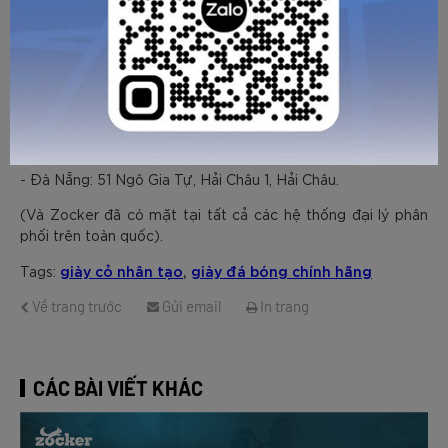
- Hà Nội: Số 125 Vũ Tông Phan, P.Khương Trung, Q.Thanh
Xuân.
- HCM: CS1: 405/28 Xô Viết Nghệ Tĩnh, P.24, Quận Bình
Thạnh.
CS2: Số 28, Đường số 79, P. Tân Phong, Quận 7.
- Đà Nẵng: 51 Ngô Gia Tự, Hải Châu 1, Hải Châu.
(Và Zocker đã có mặt tại tất cả các hệ thống đại lý phân
phối trên toàn quốc).
giày cỏ nhân tạo
,
giày đá bóng chính hãng
Tags:
Về trang trước
Gửi email
In trang
CÁC BÀI VIẾT KHÁC