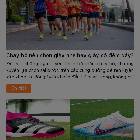
Chạy bộ nên chọn giày nhẹ hay giày có đệm dày?
Đối với những người yêu thích bộ môn chạy bộ, thường
xuyên lựa chọn sải bước trên các cung đường để rèn luyện
sức khỏe thì đôi giày là khoản đầu tư quan trọng, không chỉ
giúp cải thiện thành tích mà còn phòng tránh những chấn
Chi tiết
thương dai dẳng. Đứng trước kệ giày của các thương hiệu,
runner thường phải đối mặt với 1 bài toán nan giải là làm sao
để chọn được sản phẩm phù hợp.