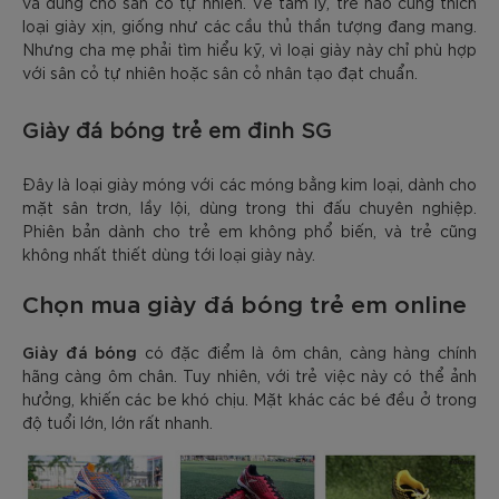
và dùng cho sân cỏ tự nhiên. Về tâm lý, trẻ nào cũng thích
loại giày xịn, giống như các cầu thủ thần tượng đang mang.
Nhưng cha mẹ phải tìm hiểu kỹ, vì loại giày này chỉ phù hợp
với sân cỏ tự nhiên hoặc sân cỏ nhân tạo đạt chuẩn.
Giày đá bóng trẻ em đinh SG
Đây là loại giày móng với các móng bằng kim loại, dành cho
mặt sân trơn, lầy lội, dùng trong thi đấu chuyên nghiệp.
Phiên bản dành cho trẻ em không phổ biến, và trẻ cũng
không nhất thiết dùng tới loại giày này.
Chọn mua giày đá bóng trẻ em online
Giày đá bóng
có đặc điểm là ôm chân, càng hàng chính
hãng càng ôm chân. Tuy nhiên, với trẻ việc này có thể ảnh
hưởng, khiến các be khó chịu. Mặt khác các bé đều ở trong
độ tuổi lớn, lớn rất nhanh.