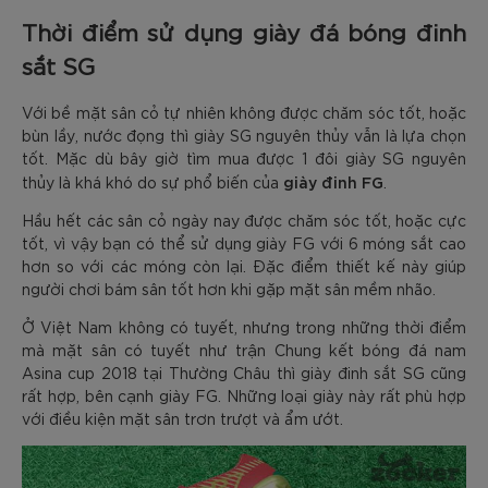
Thời điểm sử dụng giày đá bóng đinh
sắt SG
Với bề mặt sân cỏ tự nhiên không được chăm sóc tốt, hoặc
bùn lầy, nước đọng thì giày SG nguyên thủy vẫn là lựa chọn
tốt. Mặc dù bây giờ tìm mua được 1 đôi giày SG nguyên
giày đinh FG
thủy là khá khó do sự phổ biến của
.
Hầu hết các sân cỏ ngày nay được chăm sóc tốt, hoặc cực
tốt, vì vậy bạn có thể sử dụng giày FG với 6 móng sắt cao
hơn so với các móng còn lại. Đặc điểm thiết kế này giúp
người chơi bám sân tốt hơn khi gặp mặt sân mềm nhão.
Ở Việt Nam không có tuyết, nhưng trong những thời điểm
mà mặt sân có tuyết như trận Chung kết bóng đá nam
Asina cup 2018 tại Thường Châu thì giày đinh sắt SG cũng
rất hợp, bên cạnh giày FG. Những loại giày này rất phù hợp
với điều kiện mặt sân trơn trượt và ẩm ướt.