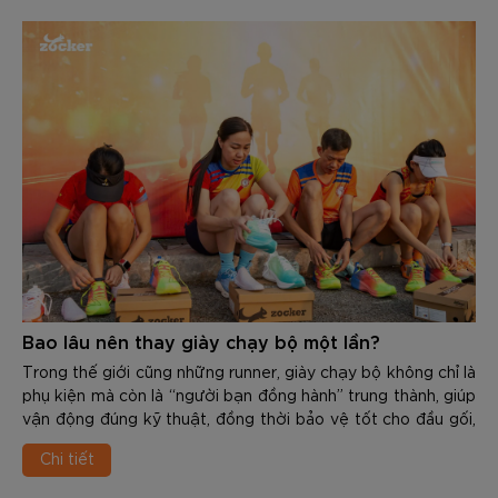
Bao lâu nên thay giày chạy bộ một lần?
Trong thế giới cũng những runner, giày chạy bộ không chỉ là
phụ kiện mà còn là “người bạn đồng hành” trung thành, giúp
vận động đúng kỹ thuật, đồng thời bảo vệ tốt cho đầu gối,
cổ chân, khớp hàng và cột sống. Tuy nhiên, mọi vật dùng
Chi tiết
đều có độ bền và tuổi thọ nhất định. Việc sử dụng 1 đôi giày
đã “xuống cấp” không chỉ giảm hiệu suất mà còn là nguyên