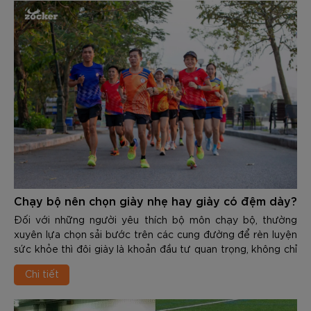
nhân gây ra các chấn thương nghiêm trọng như: Viêm cân
gan chân, đau cẳng chân, viêm khớp…
Chạy bộ nên chọn giày nhẹ hay giày có đệm dày?
Đối với những người yêu thích bộ môn chạy bộ, thường
xuyên lựa chọn sải bước trên các cung đường để rèn luyện
sức khỏe thì đôi giày là khoản đầu tư quan trọng, không chỉ
giúp cải thiện thành tích mà còn phòng tránh những chấn
Chi tiết
thương dai dẳng. Đứng trước kệ giày của các thương hiệu,
runner thường phải đối mặt với 1 bài toán nan giải là làm sao
để chọn được sản phẩm phù hợp.