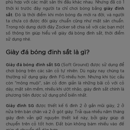
phù hợp với các mặt sân thi đấu khác nhau. Nhưng đã có 1
giày đinh
thời kì trước đây người ta chỉ chơi bóng bằng
sắt
. Đó là thời điểm khi môn bóng đa mới ra đời, và người
ta chưa có được đôi giày chuẩn cũng như mặt sân chuẩn.
Trong nội dung dưới đây Zocker sẽ chia sẻ với các bạn một
số thông tin giúp hiểu về giày đá bóng đinh sắt, thời điểm
sử dụng nhé.
Giày đá bóng đinh sắt là gì?
Giày đá bóng đinh sắt SG
(Soft Ground) được sử dụng để
chơi bóng trên các sân cỏ tự nhiên. Dù ngày nay chúng ta
thường sử dụng giày đinh FG nhiều hơn. Nhưng khi túc cầu
còn "mông muội", sân cỏ đơn giản là những bãi cỏ với cỏ
dày, mặt sên mềm, nhiều khi ướt nhão, giày đinh sắt chính là
phương tiện được sử dụng phổ biến nhất.
Giày đinh SG
được thiết kế 6 đinh 2 ở gần mũi giày, 2 ở
nửa trên bàn chân và 2 ở gót giày. Trải qua nhiều năm tháng
giày đinh vẫn giữ nguyên thiết kế này, bởi giày giúp di
chuyển trên cỏ tốt hơn. Đất bùn không bám nhiều vào đế
giúp di chuyển dễ dàn hơn.