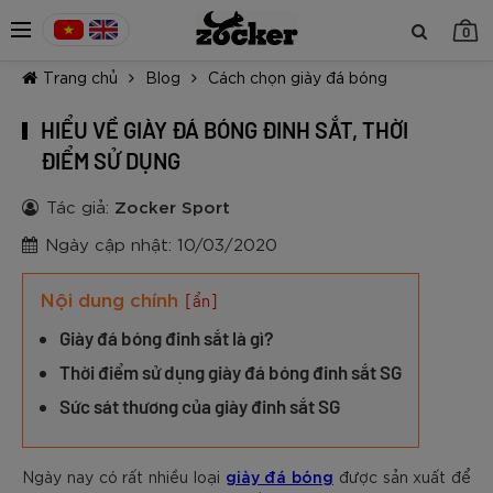
0
Trang chủ
Blog
Cách chọn giày đá bóng
HIỂU VỀ GIÀY ĐÁ BÓNG ĐINH SẮT, THỜI
ĐIỂM SỬ DỤNG
Tác giả:
Zocker Sport
TIẾP TỤC MUA HÀNG
Ngày cập nhật: 10/03/2020
Nội dung chính
[ẩn]
Giày đá bóng đinh sắt là gì?
Thời điểm sử dụng giày đá bóng đinh sắt SG
Sức sát thương của giày đinh sắt SG
giày đá bóng
Ngày nay có rất nhiều loại
được sản xuất để