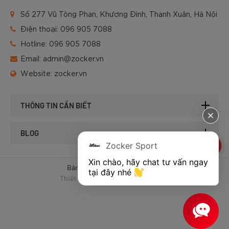
Số 277 Vũ Tông Phan, Khương Đình, Thanh Xuân, Hà Nội
Điện thoại:
096 905 7088
Hotline:
096 905 7088
Email:
admin@zocker.vn
Website:
zocker.vn
THÔNG TIN CẦN BIẾT
BLOG
Zocker Sport
Xin chào, hãy chat tư vấn ngay 
Bản quyền © 2025 của Zocker.
tại đây nhé 
Thiết kế website & SEO - Tất Thành