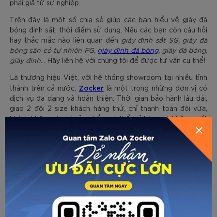
phải giã từ sự nghiệp.
Trên đây là một số chia sẻ giúp các bạn hiểu về giày đá
bóng đinh sắt, thời điểm sử dụng. Nếu các bạn còn câu hỏi
hay thắc mắc nào liên quan đến
giày đinh sắt SG, giày đá
bóng sân cỏ tự nhiên FG,
giày đinh đá bóng
, giày đá bóng,
giày đinh
... Hãy liên hệ với chúng tôi để được tư vấn cụ thể!
Là thương hiệu Việt, với hệ thống showroom tại nhiều tỉnh
Zocker
thành trên cả nước,
là một trong những đơn vị có
dịch vụ đa dạng và hoàn thiện: Thời gian bảo hành lâu dài,
giao 2 đôi 2 size khách hàng thử, chỉ thanh toán đôi vừa,
khách không ưng ý sản phẩm có thể trả hàng và không mất
chi phí. Sản phẩm được bảo hành trong 4 tháng, nếu phát
sinh lỗi đổi ngay đôi mới.
Zocker
Bên cạnh đó,
còn có hệ thống phân phối đa kênh:
bán buôn cho nhà phân phối, bán lẻ tại các điểm bán,
showroom, bán trực tiếp tới qua kênh online như facebook,
sàn TMĐT, tiktok... Chế độ vận chuyển nhanh chóng, tiện lợi.
Về trang trước
Gửi email
In trang