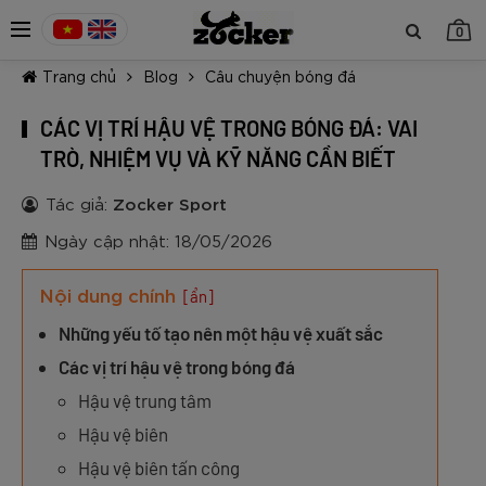
0
Trang chủ
Blog
Câu chuyện bóng đá
CÁC VỊ TRÍ HẬU VỆ TRONG BÓNG ĐÁ: VAI
TRÒ, NHIỆM VỤ VÀ KỸ NĂNG CẦN BIẾT
Tác giả:
Zocker Sport
TIẾP TỤC MUA HÀNG
Ngày cập nhật: 18/05/2026
Nội dung chính
[ẩn]
Những yếu tố tạo nên một hậu vệ xuất sắc
Các vị trí hậu vệ trong bóng đá
Hậu vệ trung tâm
Hậu vệ biên
Hậu vệ biên tấn công