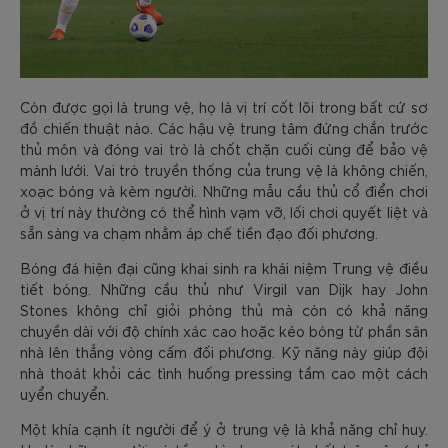
Còn được gọi là trung vệ, họ là vị trí cốt lõi trong bất cứ sơ
đồ chiến thuật nào. Các hậu vệ trung tâm đứng chắn trước
thủ môn và đóng vai trò là chốt chặn cuối cùng để bảo vệ
mành lưới. Vai trò truyền thống của trung vệ là không chiến,
xoạc bóng và kèm người. Những mẫu cầu thủ cổ điển chơi
ở vị trí này thường có thể hình vạm vỡ, lối chơi quyết liệt và
sẵn sàng va chạm nhằm áp chế tiền đạo đối phương.
Bóng đá hiện đại cũng khai sinh ra khái niệm Trung vệ điều
tiết bóng. Những cầu thủ như Virgil van Dijk hay John
Stones không chỉ giỏi phòng thủ mà còn có khả năng
chuyền dài với độ chính xác cao hoặc kéo bóng từ phần sân
nhà lên thẳng vòng cấm đối phương. Kỹ năng này giúp đội
nhà thoát khỏi các tình huống pressing tầm cao một cách
uyển chuyển.
Một khía cạnh ít người để ý ở trung vệ là khả năng chỉ huy.