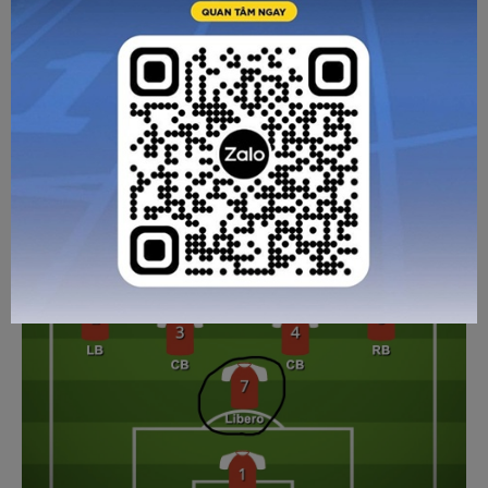
Áp lực lên một hậu vệ biên tấn công rất lớn về mặt thể lực.
Họ là người duy nhất phụ trách toàn bộ một hành lang cánh.
Trong tấn công, họ là mũi khoan xuyên phá, nhưng trong
phòng ngự, họ phải lùi về tạo thành hàng thủ 5 người. Để
chơi tốt ở vị trí này, cầu thủ cần có sự bền bỉ của một vận
động viên marathon và khả năng dứt điểm của một tiền
đạo khi có cơ hội xâm nhập vòng cấm.
Hậu vệ tự do Libero