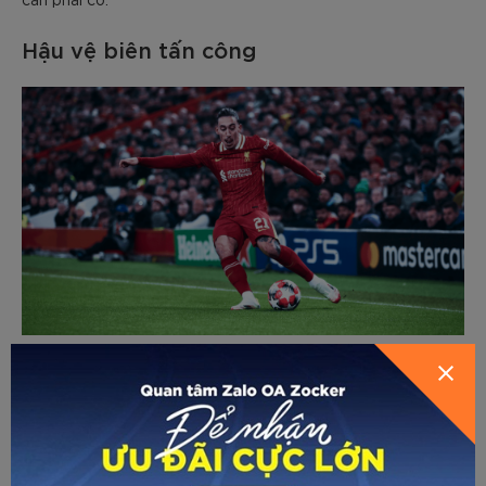
Hậu vệ biên tấn công
Vị trí này thường bị nhầm lẫn với hậu vệ biên thông thường,
nhưng thực tế chúng có sự khác biệt rõ rệt về mặt hệ
thống. Hậu vệ biên tấn công chỉ xuất hiện trong các sơ đồ
có 3 trung vệ (như 3 – 5 - 2 hoặc 3 – 4 - 3). Vì phía sau đã
có 3 lớp lá chắn trung tâm bọc lót, nên họ được phép chơi
như những cầu thủ chạy cánh thực thụ.