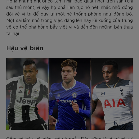
Họ là những người có tầm nhìn bao quát nhất trên sân (chỉ
sau thủ môn), vì vậy họ phải liên tục hò hét, nhắc nhở đồng
đội về vị trí để duy trì một hệ thống phòng ngự đồng bộ.
Một sai lầm nhỏ trong việc dâng lên hay lùi xuống của trung
vệ có thể phá hỏng bẫy việt vị và dẫn đến những bàn thua
tai hại.
Hậu vệ biên
Gồm có hậu vệ biên trái và phải. Đây cũng là vị trí có sự