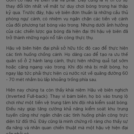
thay đổi lớn nhất về mặt tư duy chơi bóng trong hai thập
kỷ qua. Trước đây, hậu vệ biên đơn thuần là những cầu thủ
phòng ngự cánh, có nhiệm vụ ngăn chặn các tiền vệ cánh
của đối phương tạt bóng vào trong. Nhưng dưới ảnh hưởng
của các chiến lược gia bóng đá hiện đại thì hậu vệ biên đã
trở thành những ngòi nổ tấn công thực thụ.
Hậu vệ biên hiện đại phải sở hữu tốc độ cao để thực hiện
các tình huống chồng cánh. Họ dâng cao để tạo ra ưu thế
quân số ở 2 hành lang cánh, thực hiện những quả tạt sớm
hoặc căng ngang vào trong. Khi đội nhà bị mất bóng, họ
ngay lập tức phải thực hiện cú nước rút về quãng đường 60
- 70 mét nhằm bù lấp khoảng trống phía sau.
Hiện nay chúng ta còn thấy khái niệm Hậu vệ biên nghịch
(Inverted Full-back). Thay vì bám biên, họ bó vào trung lộ
chơi như một tiền vệ trung tâm khi đội nhà kiểm soát bóng.
Điều này giúp tăng cường khả năng kiểm soát khu trung
tuyến cũng như ngăn chặn các tình huống phản công trực
diện từ đối thủ. Đây cũng là minh chứng rõ ràng cho thấy sự
đa năng và nhãn quan chiến thuật mà một hậu vệ hiện đại
cần phải có.