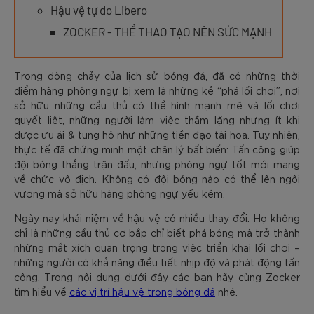
Hậu vệ tự do Libero
ZOCKER - THỂ THAO TẠO NÊN SỨC MẠNH
Trong dòng chảy của lịch sử bóng đá, đã có những thời
điểm hàng phòng ngự bị xem là những kẻ “phá lối chơi”, nơi
sở hữu những cầu thủ có thể hình mạnh mẽ và lối chơi
quyết liệt, những người làm việc thầm lặng nhưng ít khi
được ưu ái & tung hô như những tiền đạo tài hoa. Tuy nhiên,
thực tế đã chứng minh một chân lý bất biến: Tấn công giúp
đội bóng thắng trận đấu, nhưng phòng ngự tốt mới mang
về chức vô địch. Không có đội bóng nào có thể lên ngôi
vương mà sở hữu hàng phòng ngự yếu kém.
Ngày nay khái niệm về hậu vệ có nhiều thay đổi. Họ không
chỉ là những cầu thủ cơ bắp chỉ biết phá bóng mà trở thành
những mắt xích quan trọng trong việc triển khai lối chơi –
những người có khả năng điều tiết nhịp độ và phát động tấn
công. Trong nội dung dưới đây các bạn hãy cùng Zocker
tìm hiểu về
các vị trí hậu vệ trong bóng đá
nhé.