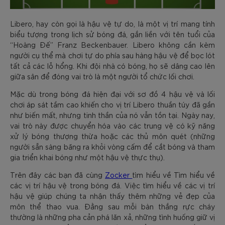
Libero, hay còn gọi là hậu vệ tự do, là một vị trí mang tính
biểu tượng trong lịch sử bóng đá, gắn liền với tên tuổi của
“Hoàng Đế” Franz Beckenbauer. Libero không cần kèm
người cụ thể mà chơi tự do phía sau hàng hậu vệ để bọc lót
tất cả các lỗ hổng. Khi đội nhà có bóng, họ sẽ dâng cao lên
giữa sân để đóng vai trò là một người tổ chức lối chơi.
Mặc dù trong bóng đá hiện đại với sơ đồ 4 hậu vệ và lối
chơi áp sát tầm cao khiến cho vị trí Libero thuần túy đã gần
như biến mất, nhưng tinh thần của nó vẫn tồn tại. Ngày nay,
vai trò này được chuyển hóa vào các trung vệ có kỹ năng
xử lý bóng thượng thừa hoặc các thủ môn quét (những
người sẵn sàng băng ra khỏi vòng cấm để cắt bóng và tham
gia triển khai bóng như một hậu vệ thực thụ).
Trên đây các bạn đã cùng
Zocker
tìm hiểu về Tìm hiểu về
các vị trí hậu vệ trong bóng đá. Việc tìm hiểu về các vị trí
hậu vệ giúp chúng ta nhận thấy thêm những vẻ đẹp của
môn thể thao vua. Đằng sau mỗi bàn thắng rực cháy
thường là những pha cản phá lăn xả, những tình huống giữ vị