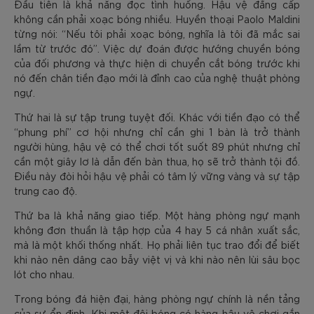
Đầu tiên là khả năng đọc tình huống. Hậu vệ đẳng cấp
không cần phải xoạc bóng nhiều. Huyền thoại Paolo Maldini
từng nói: “Nếu tôi phải xoạc bóng, nghĩa là tôi đã mắc sai
lầm từ trước đó”. Việc dự đoán được hướng chuyền bóng
của đối phương và thực hiện di chuyển cắt bóng trước khi
nó đến chân tiền đạo mới là đỉnh cao của nghệ thuật phòng
ngự.
Thứ hai là sự tập trung tuyệt đối. Khác với tiền đạo có thể
“phung phí” cơ hội nhưng chỉ cần ghi 1 bàn là trở thành
người hùng, hậu vệ có thể chơi tốt suốt 89 phút nhưng chỉ
cần một giây lơ là dẫn đến bàn thua, họ sẽ trở thành tội đồ.
Điều này đòi hỏi hậu vệ phải có tâm lý vững vàng và sự tập
trung cao độ.
Thứ ba là khả năng giao tiếp. Một hàng phòng ngự mạnh
không đơn thuần là tập hợp của 4 hay 5 cá nhân xuất sắc,
mà là một khối thống nhất. Họ phải liên tục trao đổi để biết
khi nào nên dâng cao bẫy việt vị và khi nào nên lùi sâu bọc
lót cho nhau.
Trong bóng đá hiện đại, hàng phòng ngự chính là nền tảng
của sự ổn định. Khi một đội bóng có hàng hậu vệ chơi gắn