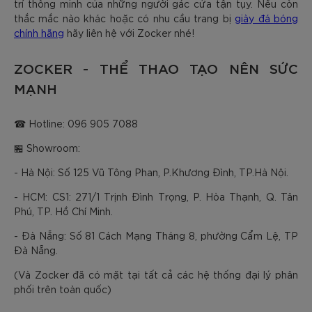
trí thông minh của những người gác cửa tận tụy. Nếu còn
thắc mắc nào khác hoặc có nhu cầu trang bị
giày đá bóng
chính hãng
hãy liên hệ với Zocker nhé!
ZOCKER - THỂ THAO TẠO NÊN SỨC
MẠNH
☎ Hotline: 096 905 7088
🏪 Showroom:
- Hà Nội: Số 125 Vũ Tông Phan, P.Khương Đình, TP.Hà Nội.
- HCM: CS1: 271/1 Trịnh Đình Trọng, P. Hòa Thạnh, Q. Tân
Phú, TP. Hồ Chí Minh.
- Đà Nẵng: Số 81 Cách Mạng Tháng 8, phường Cẩm Lệ, TP
Đà Nẵng.
(Và Zocker đã có mặt tại tất cả các hệ thống đại lý phân
phối trên toàn quốc)