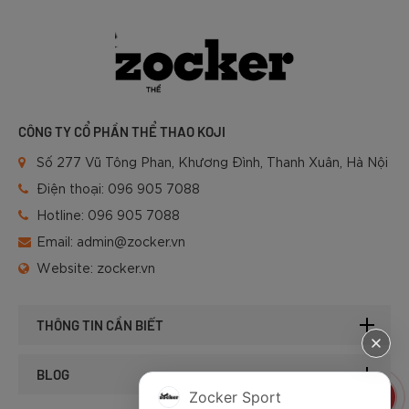
CÔNG TY CỔ PHẦN THỂ THAO KOJI
Số 277 Vũ Tông Phan, Khương Đình, Thanh Xuân, Hà Nội
Điện thoại:
096 905 7088
Hotline:
096 905 7088
Email:
admin@zocker.vn
Website:
zocker.vn
THÔNG TIN CẦN BIẾT
BLOG
Zocker Sport