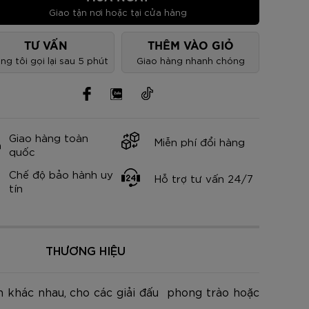
nh Cam
Đ
Đ
Đ
VNĐ
VNĐ
Giao tận nơi hoặc tại cửa hàng
TƯ VẤN
THÊM VÀO GIỎ
ng tôi gọi lại sau 5 phút
Giao hàng nhanh chóng
Giao hàng toàn
Miễn phí đổi hàng
quốc
Chế độ bảo hành uy
Hỗ trợ tư vấn 24/7
tín
THƯƠNG HIỆU
n khác nhau, cho các giải đấu phong trào hoặc