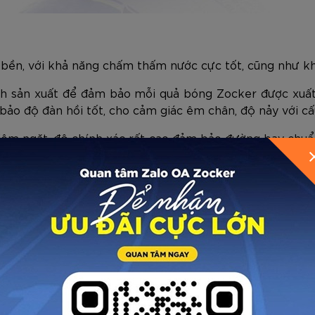
 bền, với khả năng chấm thấm nước cực tốt, cũng như kh
ình sản xuất để đảm bảo mỗi quả bóng Zocker được xuất
o độ đàn hồi tốt, cho cảm giác êm chân, độ nảy với cấu
ghiêm ngặt, độ chính xác rất cao đảm bảo đường bay chu
GỬI THÔNG TIN ĐỂ ZOCKER TƯ VẤN CHO BẠ
 các miếng ghép hình lục giác, phảng phất hơi thở của 
ng tốt nhu cầu tập luyện cũng như thi đấu.