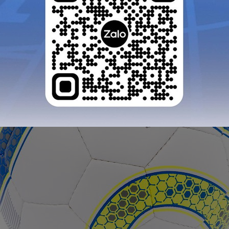
GỬI TƯ VẤN
HỦY