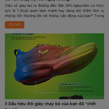
Việc xỏ giày lao ra đường đều đặn 365 ngày/năm có thực
sực là 1 thoái quen lành mạnh hay đang âm thầm tích tụ
những tổn thương lên hệ thống vận động của bạn? Trong
nội dung dưới đây các bạn hãy cùng Zocker sẽ chia sẻ chi
Chi tiết
tiết về Có nên chạy bộ mỗi ngày không, từ đó tìm ra câu trả
lời chính xác cho vấn đề trên.
5 Dấu hiệu đôi giày chạy bộ của bạn đã “chết