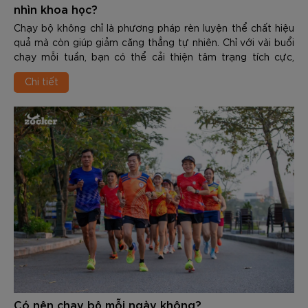
nhìn khoa học?
Chạy bộ không chỉ là phương pháp rèn luyện thể chất hiệu
quả mà còn giúp giảm căng thẳng tự nhiên. Chỉ với vài buổi
chạy mỗi tuần, bạn có thể cải thiện tâm trạng tích cực,
nâng cao chất lượng giấc ngủ và gia tăng khả năng chống
Chi tiết
chịu áp lực trong cuộc sống. Vậy Chạy bộ giúp giảm stress
như thế nào dưới góc nhìn khoa học? Trong nội dung dưới
đây các bạn hãy cùng Zocker tìm hiểu chi tiết nhé.
Có nên chạy bộ mỗi ngày không?