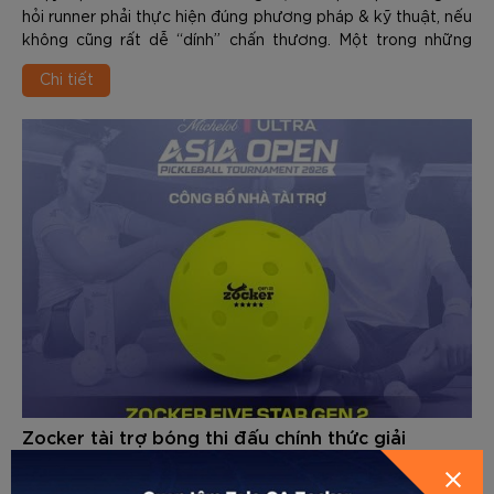
hỏi runner phải thực hiện đúng phương pháp & kỹ thuật, nếu
không cũng rất dễ “dính” chấn thương. Một trong những
tình trạng rất dễ gặp là Shin Splints. Vậy Shin Splints là gì?
Chi tiết
Vì sao runner mới rất dễ gặp? Trong nội dung dưới đây các
bạn hãy cùng Zocker tìm hiểu chi tiết nhé.
Zocker tài trợ bóng thi đấu chính thức giải
MICHELOB ULTRA ASIA OPEN PICKLEBALL
TOURNAMENT 2026