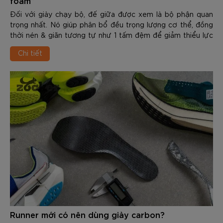
foam”
Đối với giày chạy bộ, đế giữa được xem là bộ phận quan
trọng nhất. Nó giúp phân bổ đều trọng lượng cơ thể, đồng
thời nén & giãn tương tự như 1 tấm đệm để giảm thiểu lực
tác động từ mặt sàn lên đôi chân, bảo vệ khỏi các chấn
Chi tiết
thương trên đường chạy. Trong khi các tổn thương ở đế
ngoài, mũi giày, upper thường dễ nhận biết thì điều này lại
khó nhận biết hơn ở đế giữa (midsole). Trong nội dung dưới
đây Zocker sẽ chia sẻ với các bạn về 5 Dấu hiệu đôi giày
chạy bộ của bạn đã “chết foam”. Qua đó cùng hiểu hơn về
sản phẩm này cũng như cách chọn và sử dụng đúng cách
để nâng cao hiệu quả nhé.
Runner mới có nên dùng giày carbon?