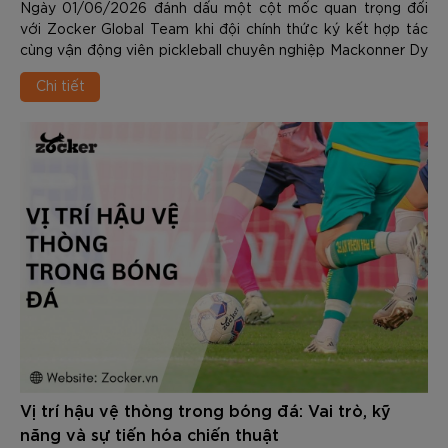
Ngày 01/06/2026 đánh dấu một cột mốc quan trọng đối
với Zocker Global Team khi đội chính thức ký kết hợp tác
cùng vận động viên pickleball chuyên nghiệp Mackonner Dy
- một trong những tài năng trẻ nổi bật nhất của làng
Chi tiết
pickleball quốc tế hiện nay.
Vị trí hậu vệ thòng trong bóng đá: Vai trò, kỹ
năng và sự tiến hóa chiến thuật