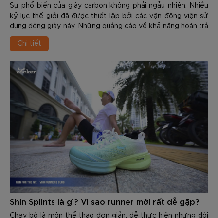
Sự phổ biến của giày carbon không phải ngẫu nhiên. Nhiều
kỷ lục thế giới đã được thiết lập bởi các vận đông viện sử
dụng dòng giày này. Những quảng cáo về khả năng hoàn trả
năng lượng, hỗ trợ tăng tốc cũng như cải thiện thành tích
Chi tiết
khiến một số người mới bắt đầu tập cũng muốn sở hữu
ngay 1 đôi. Tuy nhiên, vấn đế thực sự được đặt ra là: Runner
mới có nên dùng giày carbon? Đây là vấn đề cần được nhìn
nhận dưới góc độ khoa học, kỹ thuật chạy hay cả hiệu quả
đầu tư? Trong nội dung dưới đây các bạn hãy cùng Zocker
tìm hiểu chi tiết nhé.
Shin Splints là gì? Vì sao runner mới rất dễ gặp?
Chạy bộ là môn thể thao đơn giản, dễ thực hiện nhưng đòi