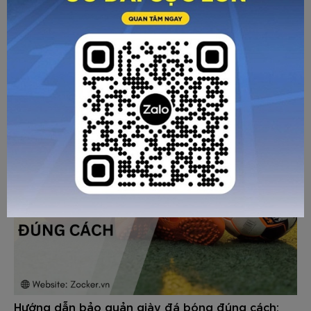
Tags:
bóng đá size 5
,
mua bóng đá
Về trang trước
Gửi email
In trang
CÁC BÀI VIẾT KHÁC
Hướng dẫn bảo quản giày đá bóng đúng cách: