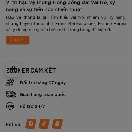
Vị trí hậu vệ thòng trong bóng đá: Vai trò, kỹ
năng và sự tiến hóa chiến thuật
Hậu vệ thòng là gì? Tìm hiểu vai trò, nhiệm vụ, kỹ năng,
những huyền thoại như Franz Beckenbauer, Franco Baresi
và lý do vị trí này dần biến mất trong bóng đá hiện đại.
Chi tiết
🎁
ZOCKER CAM KẾT
Đổi trả hàng 07 ngày
Giao hàng toàn quốc
Hỗ trợ 24/7
:
Kết nối