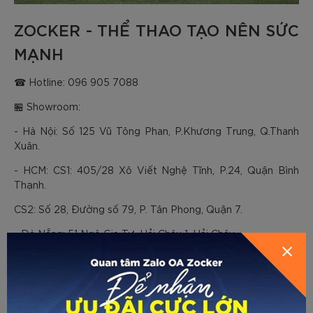
ZOCKER - THỂ THAO TẠO NÊN SỨC
MẠNH
☎ Hotline: 096 905 7088
🏪 Showroom:
- Hà Nội: Số 125 Vũ Tông Phan, P.Khương Trung, Q.Thanh
Xuân.
- HCM: CS1: 405/28 Xô Viết Nghệ Tĩnh, P.24, Quận Bình
Thạnh.
CS2: Số 28, Đường số 79, P. Tân Phong, Quận 7.
- Đà Nẵng: 51 Ngô Gia Tự, Hải Châu 1, Hải Châu.
- Hải Phòng: 210 Hàng Kênh, Q.Lê Chân.
(Và Zocker đã có mặt tại tất cả các hệ thống đại lý phân
phối trên toàn quốc).