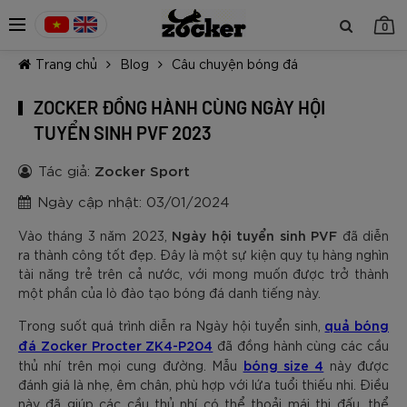
0
Trang chủ
Blog
Câu chuyện bóng đá
ZOCKER ĐỒNG HÀNH CÙNG NGÀY HỘI
TUYỂN SINH PVF 2023
Tác giả:
Zocker Sport
TIẾP TỤC MUA HÀNG
Ngày cập nhật: 03/01/2024
Ngày hội tuyển sinh PVF
Vào tháng 3 năm 2023,
đã diễn
ra thành công tốt đẹp. Đây là một sự kiện quy tụ hàng nghìn
tài năng trẻ trên cả nước, với mong muốn được trở thành
một phần của lò đào tạo bóng đá danh tiếng này.
quả bóng
Trong suốt quá trình diễn ra Ngày hội tuyển sinh,
đá Zocker Procter ZK4-P204
đã đồng hành cùng các cầu
bóng size 4
thủ nhí trên mọi cung đường. Mẫu
này được
đánh giá là nhẹ, êm chân, phù hợp với lứa tuổi thiếu nhi. Điều
này đã giúp các cầu thủ nhí có thể thoải mái thi đấu, thể