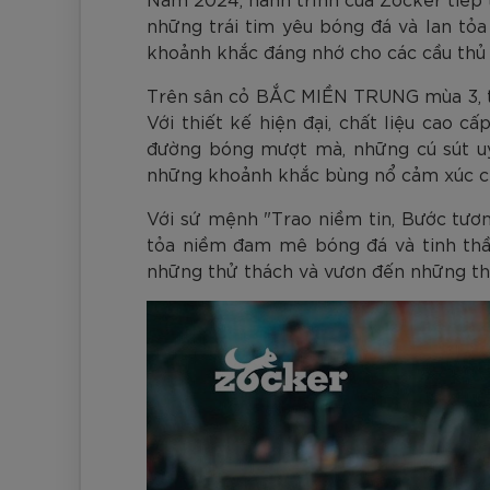
Đen
Carbon Xanh C
ZK5-AS205
Bóng Pickleball
779.000
2.890.000
1.690.000
1.690.000
569.000
VNĐ
VNĐ
VNĐ
VNĐ
VNĐ
những trái tim yêu bóng đá và lan tỏ
Giày trẻ em
khoảnh khắc đáng nhớ cho các cầu thủ 
Khung lưới Pickleball
Zocker Space
Trên sân cỏ BẮC MIỀN TRUNG mùa 3, tr
Quần áo Pickleball
Với thiết kế hiện đại, chất liệu cao
đường bóng mượt mà, những cú sút uy
Phụ kiện Pickleball
những khoảnh khắc bùng nổ cảm xúc ch
BST Pickleball Zocker Junior
Với sứ mệnh "Trao niềm tin, Bước tươn
tỏa niềm đam mê bóng đá và tinh thầ
những thử thách và vươn đến những th