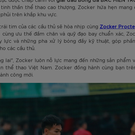
am
Tím
Carbon Trắng Xanh
Microfiber ZK5-206
Trắng
Carbon Xa
779.000
2.890.000
1.690.000
1.290.000
450.000
779.000
2.890.000
1.290.000
990.000
650.000
VNĐ
VNĐ
VNĐ
VNĐ
VNĐ
VN
VN
VN
a tinh thần thể thao cao thượng, Zocker hứa hẹn mang
phủi trên khắp khu vực.
ái tim của các cầu thủ sẽ hòa nhịp cùng
Zocker Procte
 cấp cùng ưu thế đầm chân và quỹ đạo bay chuẩn xác, 
 lực và những pha xử lý bóng đầy kỹ thuật, góp phần
o các cầu thủ.
g lai", Zocker luôn nỗ lực mang đến những sản phẩm v
n thể thao Việt Nam. Zocker đồng hành cùng bạn trên
ành công mới.