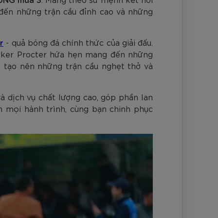
nh Cam
Đ
Đ
Đ
VNĐ
VNĐ
 đến những trận cầu đỉnh cao và những
r
- quả bóng đá chính thức của giải đấu.
Zocker Procter hứa hẹn mang đến những
 tạo nên những trận cầu nghẹt thở và
à dịch vụ chất lượng cao, góp phần lan
 mọi hành trình, cùng bạn chinh phục