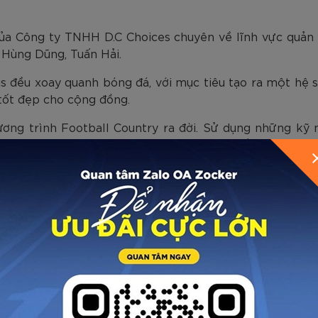
của Công ty TNHH D.C Choices chuyên về lĩnh vực quản l
 Hùng Dũng, Tuấn Hải.
s đều xoay quanh bóng đá, với mục tiêu tạo ra một hệ si
tốt đẹp cho cộng đồng.
hương trình Football Country ra đời. Sử dụng những kỹ 
yêu bóng đá mãnh liệt của người Việt ở khắp mọi miền t