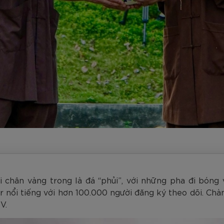
am
Tím
Carbon Trắng Xanh
Microfiber ZK5-206
Trắng
Carbon Xa
779.000
2.890.000
1.690.000
1.290.000
450.000
779.000
2.890.000
1.290.000
990.000
650.000
VNĐ
VNĐ
VNĐ
VNĐ
VNĐ
VN
VN
VN
ôi chân vàng trong là đá “phủi”, với những pha đi bóng 
 nổi tiếng với hơn 100.000 người đăng ký theo dõi. Chàn
V.