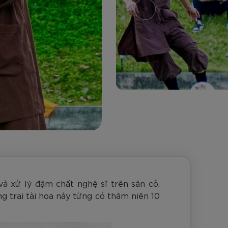
nh Cam
Đ
Đ
Đ
VNĐ
VNĐ
và xử lý đậm chất nghệ sĩ trên sân cỏ.
g trai tài hoa này từng có thâm niên 10