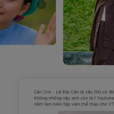
Đen
Carbon Xanh C
ZK5-AS205
Giày Pickleball
779.000
2.890.000
1.690.000
1.690.000
569.000
VNĐ
VNĐ
VNĐ
VNĐ
VNĐ
Giày trẻ em
Bóng Pickleball
Zocker Space
Khung lưới Pickleball
Zocker 1902
Quần áo Pickleball
Phụ kiện Pickleball
BST Pickleball Zocker Junior
Cán Cris - Lê Đại Cán là cầu thủ có đ
Không những vậy, anh còn là 1 Youtuber
năm làm biên tập viên thể thao cho VT