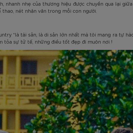
, nhanh nhẹ của thương hiệu được chuyền qua lại giữa
 thao, nét nhân văn trong mỗi con người.
untry “là tài sản, là di sản lớn nhất mà tôi mang ra tự h
 tỏa sự tử tế, những điều tốt đẹp đi muôn nơi !