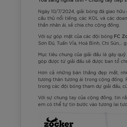
Đen
Carbon Xanh C
ZK5-AS205
Bóng Pickleball
779.000
2.890.000
1.690.000
1.690.000
569.000
VNĐ
VNĐ
VNĐ
VNĐ
VNĐ
Zocker Space
Ngày 10/7/2024, giải bóng đá giao hữu
Khung lưới Pickleball
cầu thủ nổi tiếng, các KOL và các doan
Zocker 1902
thần nhân ái, sẻ chia cho cộng đồng.
Quần áo Pickleball
Với sự góp mặt của các đội bóng
FC Z
Phụ kiện Pickleball
Sơn Đú, Tuấn Vỉa, Hoà Bình, Chi Sún,...
BST Pickleball Zocker Junior
Mục tiêu chung của giải đấu là gây qu
góp được từ giải đấu sẽ được ban tổ ch
Hơn cả những bàn thắng đẹp mắt, nhữn
tương thân tương ái trong cộng đồng. 
trong các đội bóng tham dự giải đấu, c
Với sự chung tay của cộng đồng, tin 
em có thể tự tin bước vào tương lai tươ