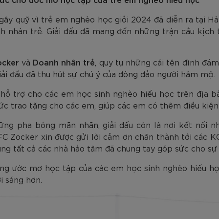
am
Tím
Carbon Trắng Xanh
Microfiber ZK5-206
Trắng
Carbon Xa
779.000
2.890.000
1.690.000
1.290.000
450.000
779.000
2.890.000
1.290.000
990.000
650.000
VNĐ
VNĐ
VNĐ
VNĐ
VNĐ
VN
VN
VN
 gây quỹ vì trẻ em nghèo học giỏi 2024 đã diễn ra tại H
h nhân trẻ. Giải đấu đã mang đến những trận cầu kịch t
ocker
và
Doanh nhân trẻ
, quy tụ những cái tên đình đ
 giải đấu đã thu hút sự chú ý của đông đảo người hâm mộ.
ỹ hỗ trợ cho các em học sinh nghèo hiếu học trên địa 
ức trao tặng cho các em, giúp các em có thêm điều kiện
g pha bóng mãn nhãn, giải đấu còn là nơi kết nối nhữn
FC Zocker xin được gửi lời cảm ơn chân thành tới các K
ùng tất cả các nhà hảo tâm đã chung tay góp sức cho sự 
rằng ước mơ học tập của các em học sinh nghèo hiếu h
i sáng hơn.