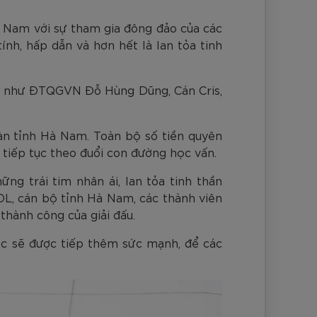
nh Cam
Đ
Đ
Đ
VNĐ
VNĐ
à Nam với sự tham gia đông đảo của các
ính, hấp dẫn và hơn hết là lan tỏa tinh
ám như ĐTQGVN Đỗ Hùng Dũng, Cán Cris,
bàn tỉnh Hà Nam. Toàn bộ số tiền quyên
 tiếp tục theo đuổi con đường học vấn.
g trái tim nhân ái, lan tỏa tinh thần
OL, cán bộ tỉnh Hà Nam, các thành viên
thành công của giải đấu.
ọc sẽ được tiếp thêm sức mạnh, để các