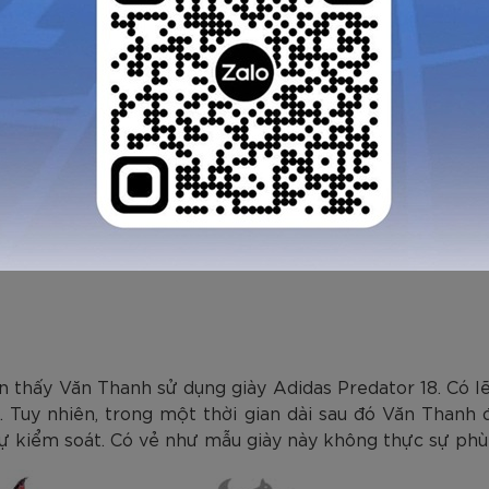
 thấy Văn Thanh sử dụng giày Adidas Predator 18. Có l
. Tuy nhiên, trong một thời gian dài sau đó Văn Thanh
ề sự kiểm soát. Có vẻ như mẫu giày này không thực sự phù