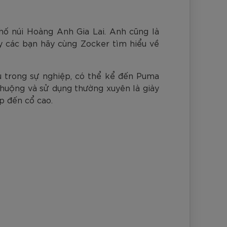
nh Cam
Đ
Đ
Đ
VNĐ
VNĐ
phố núi Hoàng Anh Gia Lai. Anh cũng là
y các bạn hãy cùng Zocker tìm hiểu về
 trong sự nghiệp, có thể kể đến Puma
chuộng và sử dụng thường xuyên là giày
p đến cổ cao.