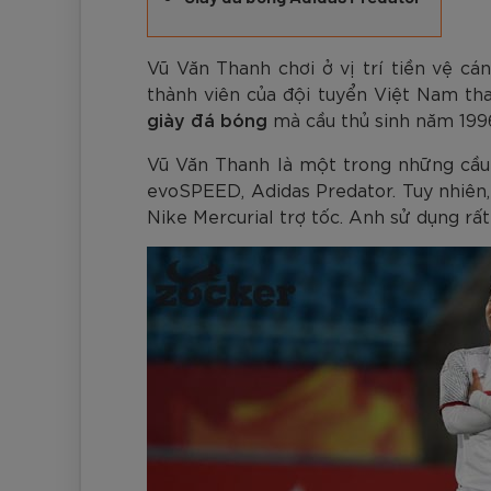
Đen
Carbon Xanh C
ZK5-AS205
Giày Pickleball
779.000
2.890.000
1.690.000
1.690.000
569.000
VNĐ
VNĐ
VNĐ
VNĐ
VNĐ
Giày trẻ em
Bóng Pickleball
Vũ Văn Thanh chơi ở vị trí tiền vệ cá
Zocker Space
thành viên của đội tuyển Việt Nam th
Khung lưới Pickleball
giày đá bóng
mà cầu thủ sinh năm 1996
Zocker 1902
Quần áo Pickleball
Vũ Văn Thanh là một trong những cầu
evoSPEED, Adidas Predator. Tuy nhiên,
Phụ kiện Pickleball
Nike Mercurial trợ tốc. Anh sử dụng rấ
BST Pickleball Zocker Junior