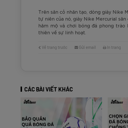
Trên sân cỏ nhân tạo, dòng giày Nike 
tự niên của nó, giày Nike Mercurial sâ
hâm mộ và chơi bóng đá phong trào h
thiên về sự linh hoạt.
Về trang trước
Gửi email
In trang
CÁC BÀI VIẾT KHÁC