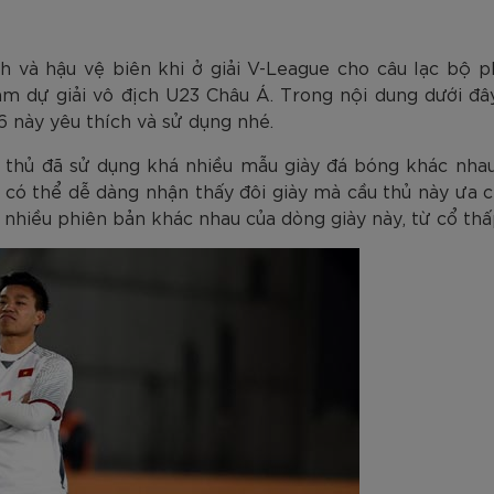
am
Tím
Carbon Trắng Xanh
Microfiber ZK5-206
Trắng
Carbon Xa
779.000
2.890.000
1.690.000
1.290.000
450.000
779.000
2.890.000
1.290.000
990.000
650.000
VNĐ
VNĐ
VNĐ
VNĐ
VNĐ
VN
VN
VN
nh và hậu vệ biên khi ở giải V-League cho câu lạc bộ 
am dự giải vô địch U23 Châu Á. Trong nội dung dưới đâ
 này yêu thích và sử dụng nhé.
 thủ đã sử dụng khá nhiều mẫu giày đá bóng khác nhau
 có thể dễ dàng nhận thấy đôi giày mà cầu thủ này ưa 
t nhiều phiên bản khác nhau của dòng giày này, từ cổ thấ