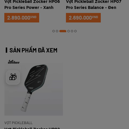
Vợt Pickleball Zocker HP06
Vợt Pickleball Zocker HP07
Pro Series Power - Xanh
Pro Series Balance - Đen
ngọc
2.890.000
2.690.000
VNĐ
VNĐ
SẢN PHẨM ĐÃ XEM
🎁
VỢT PICKLEBALL