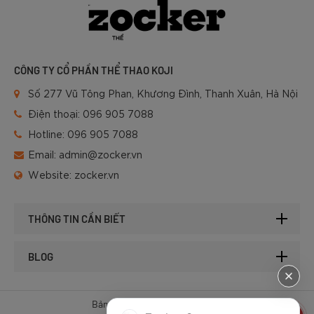
CÔNG TY CỔ PHẦN THỂ THAO KOJI
Số 277 Vũ Tông Phan, Khương Đình, Thanh Xuân, Hà Nội
Điện thoại:
096 905 7088
Hotline:
096 905 7088
Email:
admin@zocker.vn
Website:
zocker.vn
THÔNG TIN CẦN BIẾT
BLOG
Bản quyền © 2025 của Zocker.