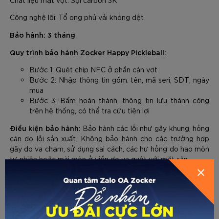
Công nghệ lõi: Tổ ong phủ vải không dệt
Bảo hành: 3 tháng
Quy trình bảo hành Zocker Happy Pickleball:
Bước 1: Quét chip NFC ở phần cán vợt
Bước 2: Nhập thông tin gồm: tên, mã seri, SĐT, ngày
mua
Bước 3: Bấm hoàn thành, thông tin lưu thành công
trên hệ thống, có thể tra cứu tiện lợi
Điều kiện bảo hành:
Bảo hành các lỗi như gãy khung, hỏng
cán do lỗi sản xuất. Không bảo hành cho các trường hợp
GỬI THÔNG TIN ĐỂ ZOCKER TƯ
gãy do va chạm, sử dụng sai cách, các hư hỏng do hao mòn
tự nhiên hoặc mài mòn ở viền do va quệt với mặt sân.
VẤN CHO BẠN
Với thiết kế không viền độc đáo, chất liệu cao cấp và hiệu
vợt Zocker HP02 Plus Edgeless
suất vượt trội,
là một lựa
chọn hoàn hảo cho những người chơi đang tìm kiếm một
cây vợt hiện đại, đẳng cấp và giúp nâng cao trình độ chơi