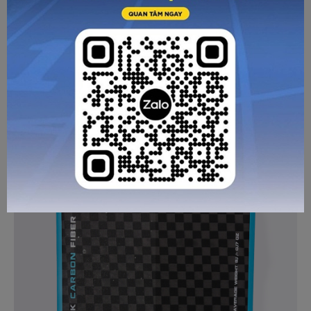
Trải nghiệm ngay cùng Zocker Happy để cảm nhận sự khác
biệt và đẳng cấp trong từng cú đánh.
Zocker Happy - Free Your Mind!
HƯỚNG DẪN CHỌN SIZE
Hướng dẫn bảo quản và vệ sinh Vợt
Pickleball Zocker HP02 Plus Gray
GỬI TƯ VẤN
HỦY