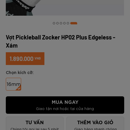
Vợt Pickleball Zocker HP02 Plus Edgeless -
Xám
1.890.000
VNĐ
Chọn kích cỡ:
16mm
MUA NGAY
Giao tận nơi hoặc tại cửa hàng
TƯ VẤN
THÊM VÀO GIỎ
Chúng tôi gọi lại sau 5 phút
Giao hàng nhanh chóng