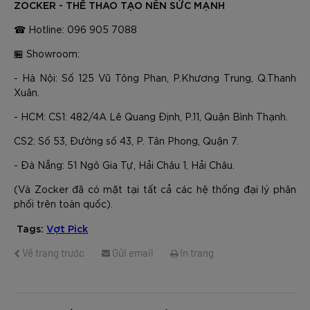
ZOCKER - THỂ THAO TẠO NÊN SỨC MẠNH
☎ Hotline: 096 905 7088
🏪 Showroom:
- Hà Nội: Số 125 Vũ Tông Phan, P.Khương Trung, Q.Thanh
Xuân.
- HCM: CS1: 482/4A Lê Quang Định, P.11, Quận Bình Thạnh.
CS2: Số 53, Đường số 43, P. Tân Phong, Quận 7.
- Đà Nẵng: 51 Ngô Gia Tự, Hải Châu 1, Hải Châu.
(Và Zocker đã có mặt tại tất cả các hệ thống đại lý phân
phối trên toàn quốc).
Tags:
Vợt Pick
Về trang trước
Gửi email
In trang