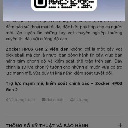
kiểu dáng
Cán vợt được thiết kế với chiều dài 14 cm và
Boxy Handle
độc đáo. Thiết kế này tạo cảm giác chắc chắn
khi cầm nắm, dễ dàng chuyển đổi linh hoạt giữa forehand và
backhand. Với lớp quấn cán dày dặn và êm ái, HP03 Gen 2
đảm bảo sự thoải mái tối đa, đặc biệt phù hợp cho cả người
mới tập luyện lẫn những tay vợt chuyên nghiệp thường
GỬI TƯ VẤN
HỦY
xuyên thi đấu với cường độ cao.
Zocker HP03 Gen 2 viền đen
không chỉ là một cây vợt
pickleball, mà còn là người bạn đồng hành tin cậy, giúp bạn
nâng tầm phong độ và kiểm soát thế trận trên sân. Đây
chính là sự lựa chọn lý tưởng cho những ai muốn vừa có trợ
lực mạnh mẽ, vừa duy trì khả năng kiểm soát tuyệt đối.
Trợ lực mạnh mẽ, kiểm soát chính xác – Zocker HP03
Gen 2
Về trang trước
Gửi email
In trang
THÔNG SỐ KỸ THUẬT VÀ BẢO HÀNH