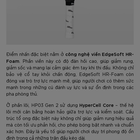
công nghệ viền EdgeSoft HR-
Điểm nhấn đặc biệt nằm ở
Foam
. Phần viền này có độ đàn hồi cao, giúp giảm rung,
giảm sốc và mang lại cảm giác êm tay khi thi đấu. Không chỉ
bảo vệ cổ tay khỏi chấn động, EdgeSoft HR-Foam còn
đóng vai trò trợ lực mạnh mẽ, giúp người chơi có thêm sức
mạnh trong những cú đánh uy lực và sự ổn định trong các
pha phòng thủ.
HyperCell Core
Ở phần lõi, HP03 Gen 2 sử dụng
– thế hệ
lõi mới cân bằng hoàn hảo giữa trợ lực và kiểm soát. Cấu
trúc tổ ong đặc biệt này không chỉ giúp giảm rung hiệu quả
mà còn tối ưu phản hồi, cho phép bóng bật nhanh và chuẩn
xác hơn. Đây là yếu tố giúp người chơi duy trì phong độ ổn
định trong cả những trận đấu kéo dài.