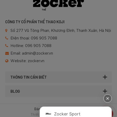
CÔNG TY CỔ PHẦN THỂ THAO KOJI
Số 277 Vũ Tông Phan, Khương Đình, Thanh Xuân, Hà Nội
Điện thoại:
096 905 7088
Hotline:
096 905 7088
Email:
admin@zocker.vn
Website:
zocker.vn
THÔNG TIN CẦN BIẾT
BLOG
Bản quyền © 2025 của Zocker.
Zocker Sport
Thiết kế website & SEO - Tất Thành