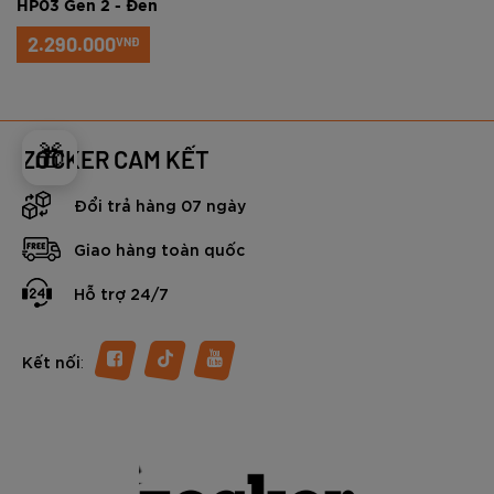
HP03 Gen 2 - Đen
2.290.000
VNĐ
🎁
ZOCKER CAM KẾT
Đổi trả hàng 07 ngày
Giao hàng toàn quốc
Hỗ trợ 24/7
:
Kết nối