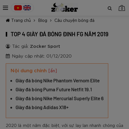
0
Trang chủ
Blog
Câu chuyện bóng đá
TOP 4 GIÀY ĐÁ BÓNG ĐINH FG NĂM 2019
Tác giả:
Zocker Sport
Ngày cập nhật: 01/12/2020
TIẾP TỤC MUA HÀNG
Nội dung chính
[ẩn]
Giày đá bóng Nike Phantom Vernom Elite
Giày đá bóng Puma Future Netfit 19.1
Giày đá bóng Nike Mercurial Superly Elite 6
Giày đá bóng Adidas X18+
2020 là một năm đặc biệt, với sự lay lan nhanh chóng của