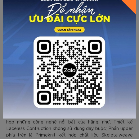
giày đá
Kế thừa phom của F50 - một trong những dòng
bóng
của Adiadas được yêu thích nhất, Adidas X18+ tích
hợp những công nghệ nổi bất của hãng, như: Thiết kế
Laceless Contruction không sử dụng dây buộc; Phần upper
phía trên là Primeknit kết hợp chất liệu Skeletalweave