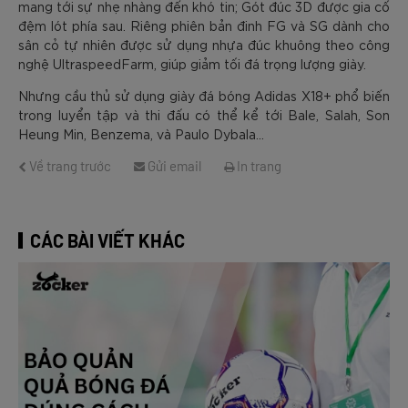
mang tới sự nhẹ nhàng đến khó tin; Gót đúc 3D được gia cố
đệm lót phía sau. Riêng phiên bản đinh FG và SG dành cho
sân cỏ tự nhiên được sử dụng nhựa đúc khuông theo công
nghệ UltraspeedFarm, giúp giảm tối đá trọng lượng giày.
Nhưng cầu thủ sử dụng giày đá bóng Adidas X18+ phổ biến
trong luyển tập và thi đấu có thể kể tới Bale, Salah, Son
Heung Min, Benzema, và Paulo Dybala...
Về trang trước
Gửi email
In trang
CÁC BÀI VIẾT KHÁC