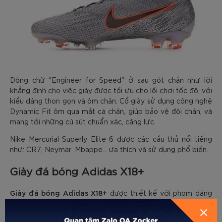
Dòng chữ "Engineer for Speed" ở sau gót chân như lời
khẳng định cho việc giày được tối ưu cho lối chơi tốc độ, với
kiểu dáng thon gọn và ôm chân. Cổ giày sử dụng công nghệ
Dynamic Fit ôm qua mắt cá chân, giúp bảo vệ đôi chân, và
mang tới những cú sút chuẩn xác, căng lực.
Nike Mercurial Superly Elite 6 được các cầu thủ nổi tiếng
như: CR7, Neymar, Mbappe... ưa thích và sử dụng phổ biến.
Giày đá bóng Adidas X18+
Giày đá bóng Adidas X18+
được thiết kế với phom dáng
thon gọn, ôm sát chân, phù hợp với các cầu thủ có lối chơi
linh hoạt, tấn công trực diện vào hàng thủ của đối phương.