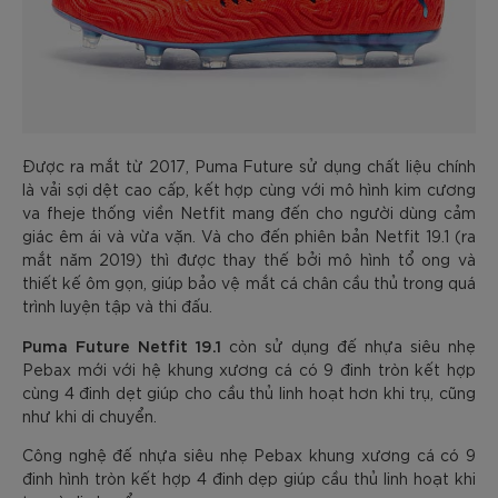
Được ra mắt từ 2017, Puma Future sử dụng chất liệu chính
là vải sợi dệt cao cấp, kết hợp cùng với mô hình kim cương
va fheje thống viền Netfit mang đến cho người dùng cảm
giác êm ái và vừa vặn. Và cho đến phiên bản Netfit 19.1 (ra
mắt năm 2019) thì được thay thế bởi mô hình tổ ong và
thiết kế ôm gọn, giúp bảo vệ mắt cá chân cầu thủ trong quá
trình luyện tập và thi đấu.
Puma Future Netfit 19.1
còn sử dụng đế nhựa siêu nhẹ
Pebax mới với hệ khung xương cá có 9 đinh tròn kết hợp
cùng 4 đinh dẹt giúp cho cầu thủ linh hoạt hơn khi trụ, cũng
như khi di chuyển.
Công nghệ đế nhựa siêu nhẹ Pebax khung xương cá có 9
đinh hình tròn kết hợp 4 đinh dẹp giúp cầu thủ linh hoạt khi