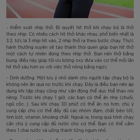
- Kiểm soát nhịp thở: Bí quyết hít thở khi chạy bộ là thở
theo nhịp. Có nhiều cách hít thở khác nhau, phổ biến nhất là
3:2, tức là 3 nhịp hít vào, 2 nhịp thở ra theo bước chạy. Thực
hành thường xuyên sẽ tạo thành thói quen giúp bạn hít thở
một cách tự nhiên đúng theo nhịp thở. Bạn nên thở bằng
bụng, điều này giúp tối ưu lượng oxy đưa vào cơ thể mỗi lần
hít thở sâu hơn so với việc thở nông bằng ngực.
- Dinh dưỡng: Một lưu ý nhỏ dành cho người tập chạy bộ là
không nên ăn quá no trước khi chạy. Đây là điều bạn nên áp
dụng khi tập chạy cũng như vận động thể dục thể thao nói
riêng. Trước khi chạy 1 giờ, các bạn có thể ăn nhẹ (chuối,
ngũ cốc…). Sau khi chạy 30 phút có thể ăn no hơn, chú ý
cung cấp cho cơ thể đầy đủ các nhóm đạm, chất béo tốt,
tinh bột, vitamin, khoáng chất. Ngoài ra, trong quá trình chạy
cần chú ý cung cấp đủ nước cho cơ thể. Bạn có thể cầm
theo 1 chai nước và uống thành từng ngụm nhỏ.