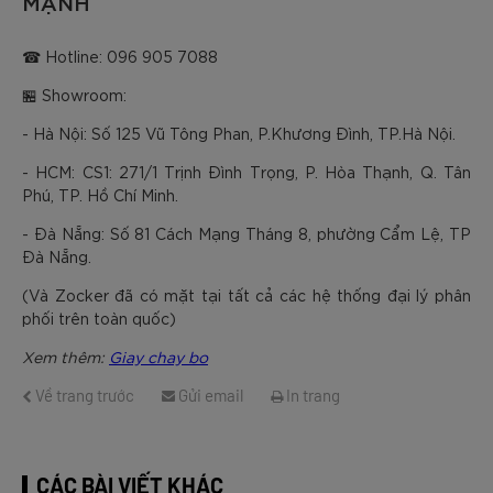
MẠNH
☎ Hotline: 096 905 7088
🏪 Showroom:
- Hà Nội: Số 125 Vũ Tông Phan, P.Khương Đình, TP.Hà Nội.
- HCM: CS1: 271/1 Trịnh Đình Trọng, P. Hòa Thạnh, Q. Tân
Phú, TP. Hồ Chí Minh.
- Đà Nẵng: Số 81 Cách Mạng Tháng 8, phường Cẩm Lệ, TP
Đà Nẵng.
(Và Zocker đã có mặt tại tất cả các hệ thống đại lý phân
phối trên toàn quốc)
Xem thêm:
Giay chay bo
Về trang trước
Gửi email
In trang
CÁC BÀI VIẾT KHÁC