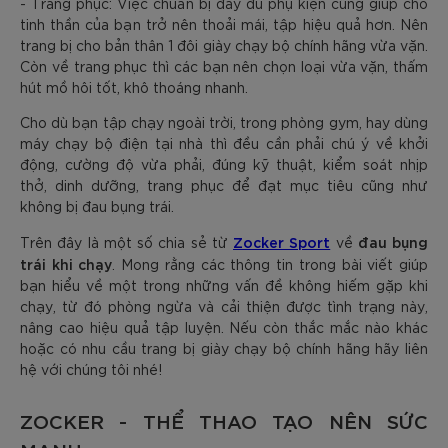
- Trang phục: Việc chuẩn bị đầy đủ phụ kiện cũng giúp cho
tinh thần của bạn trở nên thoải mái, tập hiệu quả hơn. Nên
trang bị cho bản thân 1 đôi giày chạy bộ chính hãng vừa vặn.
Còn về trang phục thì các bạn nên chọn loại vừa vặn, thấm
hút mồ hôi tốt, khô thoáng nhanh.
Cho dù bạn tập chạy ngoài trời, trong phòng gym, hay dùng
máy chạy bộ điện tại nhà thì đều cần phải chú ý về khởi
động, cường độ vừa phải, đúng kỹ thuật, kiểm soát nhịp
thở, dinh dưỡng, trang phục để đạt mục tiêu cũng như
không bị đau bụng trái.
Zocker Sport
đau bụng
Trên đây là một số chia sẻ từ
về
trái khi chạy
. Mong rằng các thông tin trong bài viết giúp
bạn hiểu về một trong những vấn đề không hiếm gặp khi
chạy, từ đó phòng ngừa và cải thiện được tình trạng này,
nâng cao hiệu quả tập luyện. Nếu còn thắc mắc nào khác
hoặc có nhu cầu trang bị giày chạy bộ chính hãng hãy liên
hệ với chúng tôi nhé!
ZOCKER - THỂ THAO TẠO NÊN SỨC