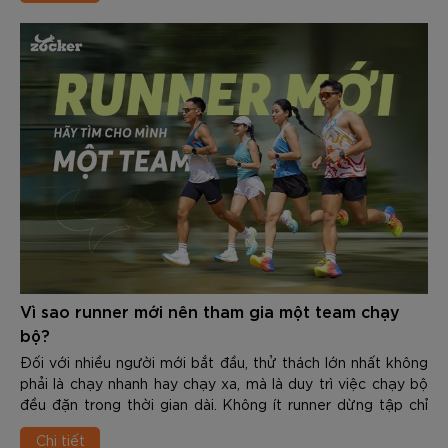
và hiệu suất vận động.
Vì sao runner mới nên tham gia một team chạy
bộ?
Đối với nhiều người mới bắt đầu, thử thách lớn nhất không
phải là chạy nhanh hay chạy xa, mà là duy trì việc chạy bộ
đều đặn trong thời gian dài. Không ít runner dừng tập chỉ
sau vài tuần vì thiếu động lực, không biết cách xây dựng
Chi tiết
giáo án hoặc không có team đồng hành.