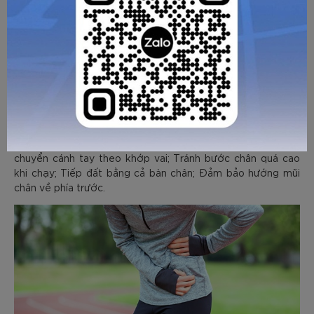
thiểu nguy cơ bị đau nhức trong quá trình vận động.
- Cường độ tập vừa phải: Người tập nên chú trọng vận
động với cường độ vừa phải, phù hợp với thể trạng của bản
thân. Trong khoảng thời gian tập chạy bạn cũng có thể kết
hợp cả đi bộ để giúp cơ thể được thư giãn sau khi vận động
ở cường độ cao.
- Chạy đúng kỹ thuật: Một số điểm bạn cần chú ý khi chạy
là nhìn thẳng khi chạy bộ; Thư giãn vai; Thả lỏng tay tự
nhiên; Không vung tay quá mạnh; Giữ 2 tay ở thắt lưng; Di
chuyển cánh tay theo khớp vai; Tránh bước chân quá cao
khi chạy; Tiếp đất bằng cả bàn chân; Đảm bảo hướng mũi
chân về phía trước.