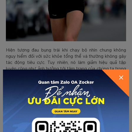
Hiện tượng đau bụng trái khi chạy bộ nhìn chung không
nguy hiểm đối với sức khỏe tổng thể và thường không gây
tác động tiêu cực. Tuy nhiên, nó làm giảm hiệu quả tập
luyện cũng như ảnh hưởng tới tâm trạng của chúng ta trong
khi chạy. Việc xác định rõ nguyên nhân sẽ giúp bạn có được
biện pháp phù hợp để cải thiện cũng như ngăn ngừa tình
trạng này trong tương lai. Dưới đây là một số biện pháp mà
bạn có thể áp dụng.
- Khởi động: Trước khi bắt đầu tập chạy thì nên khởi động
kỹ, mục đích là làm nóng cơ thể. Đây là khâu không thể
thiếu mỗi khi vận động hoặc là tập luyện thể dục thể thao.
Các động tác xoay khớp, chạy bộ nhẹ nhàng tại chỗ sẽ
tăng cường sự dẻo dai, làm nóng cơ, bôi trơn khớp, giảm