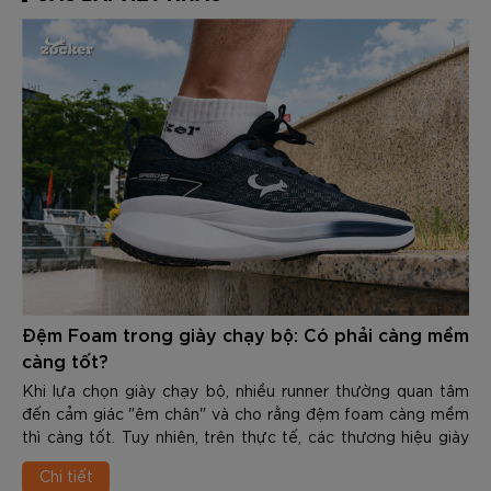
Đệm Foam trong giày chạy bộ: Có phải càng mềm
càng tốt?
Khi lựa chọn giày chạy bộ, nhiều runner thường quan tâm
đến cảm giác "êm chân" và cho rằng đệm foam càng mềm
thì càng tốt. Tuy nhiên, trên thực tế, các thương hiệu giày
chạy hiện nay không còn chỉ tập trung vào việc tạo ra lớp
Chi tiết
đệm mềm nhất, mà hướng đến sự cân bằng giữa giảm chấn