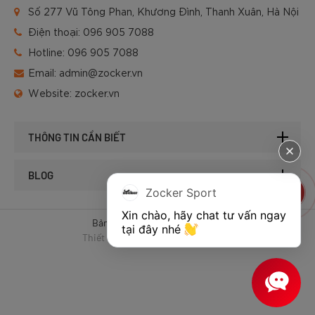
Số 277 Vũ Tông Phan, Khương Đình, Thanh Xuân, Hà Nội
Điện thoại:
096 905 7088
Hotline:
096 905 7088
Email:
admin@zocker.vn
Website:
zocker.vn
THÔNG TIN CẦN BIẾT
BLOG
Zocker Sport
Xin chào, hãy chat tư vấn ngay 
Bản quyền © 2025 của Zocker.
tại đây nhé 
Thiết kế website & SEO - Tất Thành