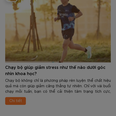
Chạy bộ giúp giảm stress như thế nào dưới góc
nhìn khoa học?
Chạy bộ không chỉ là phương pháp rèn luyện thể chất hiệu
quả mà còn giúp giảm căng thẳng tự nhiên. Chỉ với vài buổi
chạy mỗi tuần, bạn có thể cải thiện tâm trạng tích cực,
nâng cao chất lượng giấc ngủ và gia tăng khả năng chống
Chi tiết
chịu áp lực trong cuộc sống. Vậy Chạy bộ giúp giảm stress
như thế nào dưới góc nhìn khoa học? Trong nội dung dưới
đây các bạn hãy cùng Zocker tìm hiểu chi tiết nhé.