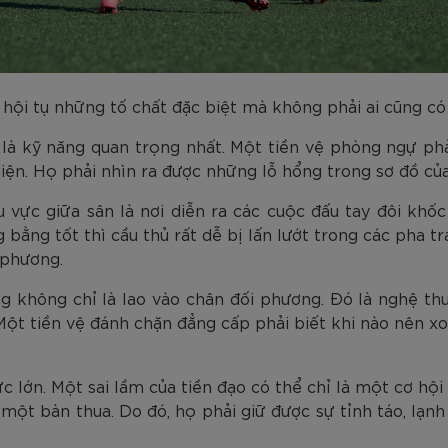
ần hội tụ những tố chất đặc biệt mà không phải ai cũng có
à kỹ năng quan trọng nhất. Một tiền vệ phòng ngự phải
ện. Họ phải nhìn ra được những lỗ hổng trong sơ đồ của 
vực giữa sân là nơi diễn ra các cuộc đấu tay đôi khốc
 bằng tốt thì cầu thủ rất dễ bị lấn lướt trong các pha 
 phương.
 không chỉ là lao vào chân đối phương. Đó là nghệ th
 Một tiền vệ đánh chặn đẳng cấp phải biết khi nào nên 
cực lớn. Một sai lầm của tiền đạo có thể chỉ là một cơ hội
ột bàn thua. Do đó, họ phải giữ được sự tỉnh táo, lạnh 