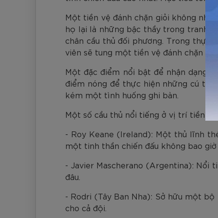
Một tiền vệ đánh chặn giỏi không nhất
họ lại là những bậc thầy trong tranh c
chân cầu thủ đối phương. Trong thực t
viên sẽ tung một tiền vệ đánh chặn và
Một đặc điểm nổi bật để nhận dạng mẫ
điểm nóng để thực hiện những cú tắc b
kém một tình huống ghi bàn.
Một số cầu thủ nổi tiếng ở vị trí tiền v
- Roy Keane (Ireland): Một thủ lĩnh t
một tinh thần chiến đấu không bao giờ
- Javier Mascherano (Argentina): Nổi 
đâu.
- Rodri (Tây Ban Nha): Sở hữu một bộ n
cho cả đội.