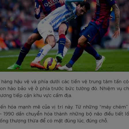
 hàng hậu vệ và phía dưới các tiền vệ trung tâm tấn c
con hào bảo vệ ở phía trước bức tường đó. Nhiệm vụ chí
hương tiếp cận khu vực cấm địa.
iến hóa mạnh mẽ của vị trí này. Từ những “máy chém” 
– 1990 dần chuyển hóa thành những bộ não điều tiết lố
uống thượng thừa để có mặt đúng lúc, đúng chỗ.