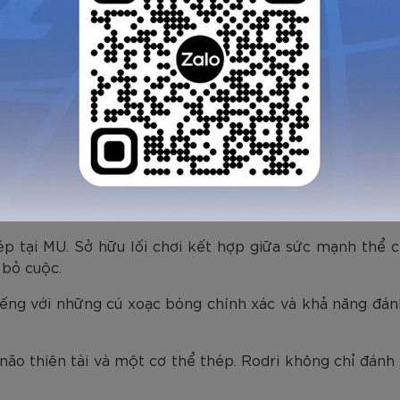
 thiết phải là người có khả năng tung ra những đường ch
hấp tay đôi. Họ sử dụng sức mạnh thể chất, sải chân dài 
ế thi đấu, khi đội bóng đối phương sở hữu những “nhạc 
o sân để nhằm mục đích “bắt chết” ngòi nổ đó.
u cầu thủ này là sự bền bỉ. Họ có thể chạy quãng đườn
óng hoặc cắt đường chuyền của đối thủ. Với họ, một p
ệ đánh chặn có thể kể đến:
hép tại MU. Sở hữu lối chơi kết hợp giữa sức mạnh thể c
 bỏ cuộc.
tiếng với những cú xoạc bóng chính xác và khả năng đánh
ão thiên tài và một cơ thể thép. Rodri không chỉ đánh 