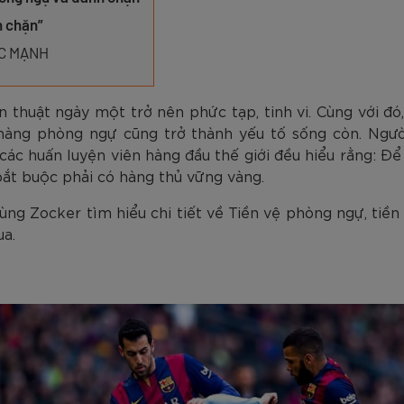
am
Tím
Carbon Trắng Xanh
Microfiber ZK5-206
Trắng
Carbon Xa
779.000
2.890.000
1.690.000
1.290.000
450.000
779.000
2.890.000
1.290.000
990.000
650.000
VNĐ
VNĐ
VNĐ
VNĐ
VNĐ
VN
VN
VN
h chặn”
ỨC MẠNH
n thuật ngày một trở nên phức tạp, tinh vi. Cùng với đó
 hàng phòng ngự cũng trở thành yếu tố sống còn. Ngườ
ác huấn luyện viên hàng đầu thế giới đều hiểu rằng: Để 
 bắt buộc phải có hàng thủ vững vàng.
ùng Zocker tìm hiểu chi tiết về Tiền vệ phòng ngự, tiền
ua.