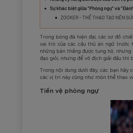
Đen
Carbon Xanh C
ZK5-AS205
Giày Pickleball
779.000
2.890.000
1.690.000
1.690.000
569.000
VNĐ
VNĐ
VNĐ
VNĐ
VNĐ
Giày trẻ em
Sự khác biệt giữa “Phòng ngự” và “Đán
Bóng Pickleball
ZOCKER - THỂ THAO TẠO NÊN S
Zocker Space
Khung lưới Pickleball
Zocker 1902
Trong bóng đá hiện đại, các sơ đồ chiế
Quần áo Pickleball
vai trò của các cầu thủ án ngữ trước
những bàn thắng được tung hô, nhưng c
Phụ kiện Pickleball
đạo giỏi, nhưng để vô địch giải đấu thì
BST Pickleball Zocker Junior
Trong nội dung dưới đây, các bạn hãy c
các vị trí này cũng như môn thể thao v
Tiền vệ phòng ngự