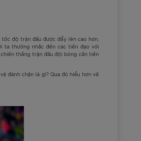
nh Cam
Đ
Đ
Đ
VNĐ
VNĐ
, tốc độ trận đấu được đẩy lên cao hơn,
i ta thường nhắc đến các tiền đạo với
chiến thắng trận đấu đội bóng cần tiền
 vệ đánh chặn là gì? Qua đó hiểu hơn về