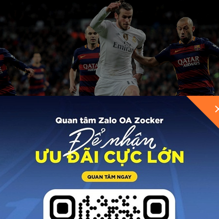
 vệ phòng ngự, “Tiền vệ đánh chặn” (Holding Midfielde
hượng của họ là: Phá ý đồ tấn công của đối thủ ngay từ k