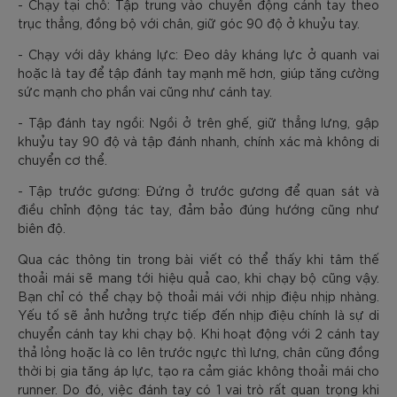
- Chạy tại chỗ: Tập trung vào chuyển động cánh tay theo
trục thẳng, đồng bộ với chân, giữ góc 90 độ ở khuỷu tay.
- Chạy với dây kháng lực: Đeo dây kháng lực ở quanh vai
hoặc là tay để tập đánh tay mạnh mẽ hơn, giúp tăng cường
sức mạnh cho phần vai cũng như cánh tay.
- Tập đánh tay ngồi: Ngồi ở trên ghế, giữ thẳng lưng, gập
khuỷu tay 90 độ và tập đánh nhanh, chính xác mà không di
chuyển cơ thể.
- Tập trước gương: Đứng ở trước gương để quan sát và
điều chỉnh động tác tay, đảm bảo đúng hướng cũng như
biên độ.
Qua các thông tin trong bài viết có thể thấy khi tâm thế
thoải mái sẽ mang tới hiệu quả cao, khi chạy bộ cũng vậy.
Bạn chỉ có thể chạy bộ thoải mái với nhịp điệu nhịp nhàng.
Yếu tố sẽ ảnh hưởng trực tiếp đến nhịp điệu chính là sự di
chuyển cánh tay khi chạy bộ. Khi hoạt động với 2 cánh tay
thả lỏng hoặc là co lên trước ngực thì lưng, chân cũng đồng
thời bị gia tăng áp lực, tạo ra cảm giác không thoải mái cho
runner. Do đó, việc đánh tay có 1 vai trò rất quan trọng khi