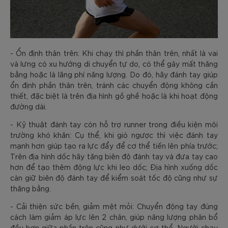
- Ổn định thân trên: Khi chạy thì phần thân trên, nhất là vai
và lưng có xu hướng di chuyển tự do, có thể gây mất thăng
bằng hoặc là lãng phí năng lượng. Do đó, hãy đánh tay giúp
ổn định phần thân trên, tránh các chuyển động không cần
thiết, đặc biệt là trên địa hình gồ ghề hoặc là khi hoạt động
đường dài.
- Kỹ thuật đánh tay còn hỗ trợ runner trong điều kiện môi
trường khó khăn: Cụ thể, khi gió ngược thì việc đánh tay
mạnh hơn giúp tạo ra lực đẩy để cơ thể tiến lên phía trước;
Trên địa hình dốc hãy tăng biên độ đánh tay và đưa tay cao
hơn để tạo thêm động lực khi leo dốc; Địa hình xuống dốc
càn giữ biên độ đánh tay để kiểm soát tốc độ cũng như sự
thăng bằng.
- Cải thiện sức bền, giảm mệt mỏi: Chuyển động tay đúng
cách làm giảm áp lực lên 2 chân, giúp năng lượng phân bổ
đều hơn giữa phần trên cũng như dưới cơ thể. Người chạy