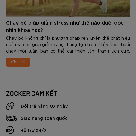
Chạy bộ giúp giảm stress như thế nào dưới góc
nhìn khoa học?
Chạy bộ không chỉ là phương pháp rèn luyện thể chất hiệu
quả mà còn giúp giảm căng thẳng tự nhiên. Chỉ với vài buổi
chạy mỗi tuần, bạn có thể cải thiện tâm trạng tích cực,
nâng cao chất lượng giấc ngủ và gia tăng khả năng chống
Chi tiết
chịu áp lực trong cuộc sống. Vậy Chạy bộ giúp giảm stress
như thế nào dưới góc nhìn khoa học? Trong nội dung dưới
đây các bạn hãy cùng Zocker tìm hiểu chi tiết nhé.
ZOCKER CAM KẾT
Đổi trả hàng 07 ngày
Giao hàng toàn quốc
Hỗ trợ 24/7