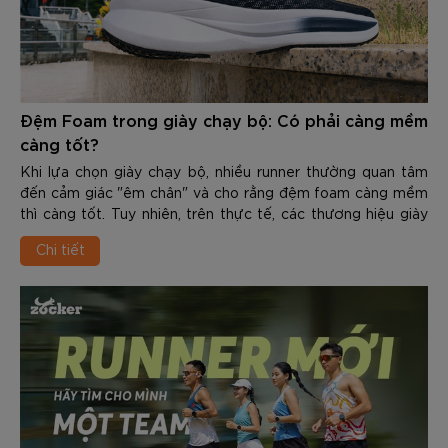
Đệm Foam trong giày chạy bộ: Có phải càng mềm
càng tốt?
Khi lựa chọn giày chạy bộ, nhiều runner thường quan tâm
đến cảm giác "êm chân" và cho rằng đệm foam càng mềm
thì càng tốt. Tuy nhiên, trên thực tế, các thương hiệu giày
chạy hiện nay không còn chỉ tập trung vào việc tạo ra lớp
Chi tiết
đệm mềm nhất, mà hướng đến sự cân bằng giữa giảm chấn
và hiệu suất vận động.