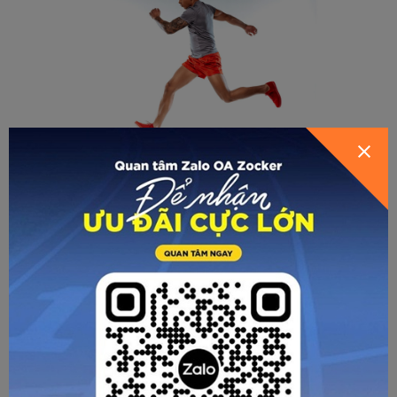
- Lỗi đánh tay chéo người: Khiến cơ thể mất thăng bằng,
lãng phí năng lượng. Biện pháp khắc phục là tập trung vào
việc giữ tay di chuyển theo trục thẳng, tưởng tượng như
đường thẳng ở giữa ngực chia cơ thể thành 2 nửa.
- Lỗi vai căng cứng: Khiến bộ phận này bị mỏi, cản trở sự
thư giãn. Biện pháp khắc phục là thả lỏng vai cùng với tay,
tránh nhấc vai lên quá cao.
- Đánh tay quá thấp hoặc quá cao: Khiến giảm hiệu quả
chuyển động. Khắc phục bằng cách điều chỉnh biên độ tay
về mức ngang cằm cho tới ngang hông.
- Góc khuỷu tay không cố định: Khiến mất kiểm soát và