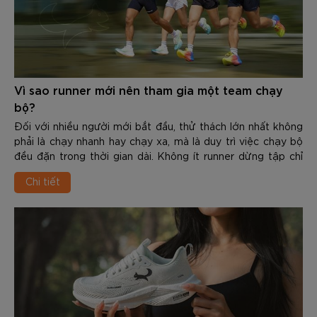
Vì sao runner mới nên tham gia một team chạy
bộ?
Đối với nhiều người mới bắt đầu, thử thách lớn nhất không
phải là chạy nhanh hay chạy xa, mà là duy trì việc chạy bộ
đều đặn trong thời gian dài. Không ít runner dừng tập chỉ
sau vài tuần vì thiếu động lực, không biết cách xây dựng
Chi tiết
giáo án hoặc không có team đồng hành.