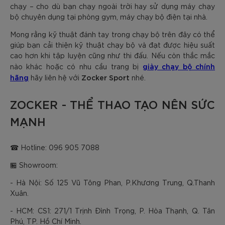
chạy – cho dù bạn chạy ngoài trời hay sử dụng máy chạy
bộ chuyên dụng tại phòng gym, máy chạy bộ điện tại nhà.
Mong rằng kỹ thuật đánh tay trong chạy bộ trên đây có thể
giúp bạn cải thiện kỹ thuật chạy bộ và đạt được hiệu suất
cao hơn khi tập luyện cũng như thi đấu. Nếu còn thắc mắc
giày chạy bộ chính
nào khác hoặc có nhu cầu trang bị
hãng
Zocker Sport
hãy liên hệ với
nhé.
ZOCKER - THỂ THAO TẠO NÊN SỨC
MẠNH
☎ Hotline: 096 905 7088
🏪 Showroom:
- Hà Nội: Số 125 Vũ Tông Phan, P.Khương Trung, Q.Thanh
Xuân.
- HCM: CS1: 271/1 Trịnh Đình Trọng, P. Hòa Thạnh, Q. Tân
Phú, TP. Hồ Chí Minh.