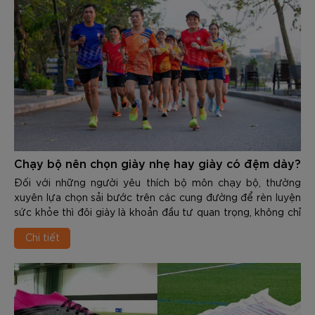
Chạy bộ nên chọn giày nhẹ hay giày có đệm dày?
Đối với những người yêu thích bộ môn chạy bộ, thường
xuyên lựa chọn sải bước trên các cung đường để rèn luyện
sức khỏe thì đôi giày là khoản đầu tư quan trọng, không chỉ
giúp cải thiện thành tích mà còn phòng tránh những chấn
Chi tiết
thương dai dẳng. Đứng trước kệ giày của các thương hiệu,
runner thường phải đối mặt với 1 bài toán nan giải là làm sao
để chọn được sản phẩm phù hợp.