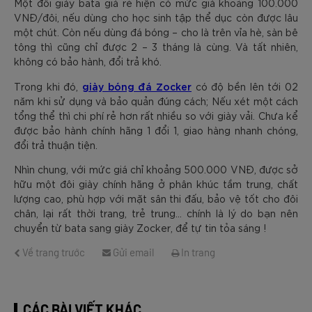
Một đôi giày bata giá rẻ hiện có mức giá khoảng 100.000
VNĐ/đôi, nếu dùng cho học sinh tập thể dục còn được lâu
một chút. Còn nếu dùng đá bóng – cho là trên vỉa hè, sàn bê
tông thì cũng chỉ được 2 – 3 tháng là cùng. Và tất nhiên,
không có bảo hành, đổi trả khó.
giày bóng đá Zocker
Trong khi đó,
có độ bền lên tới 02
năm khi sử dụng và bảo quản đúng cách; Nếu xét một cách
tổng thể thì chi phí rẻ hơn rất nhiều so với giày vải. Chưa kể
được bảo hành chính hãng 1 đổi 1, giao hàng nhanh chóng,
đổi trả thuận tiện.
Nhìn chung, với mức giá chỉ khoảng 500.000 VNĐ, được sở
hữu một đôi giày chính hãng ở phân khúc tầm trung, chất
lượng cao, phù hợp với mặt sân thi đấu, bảo vệ tốt cho đôi
chân, lại rất thời trang, trẻ trung… chính là lý do bạn nên
chuyển từ bata sang giày Zocker, để tự tin tỏa sáng !
Về trang trước
Gửi email
In trang
CÁC BÀI VIẾT KHÁC