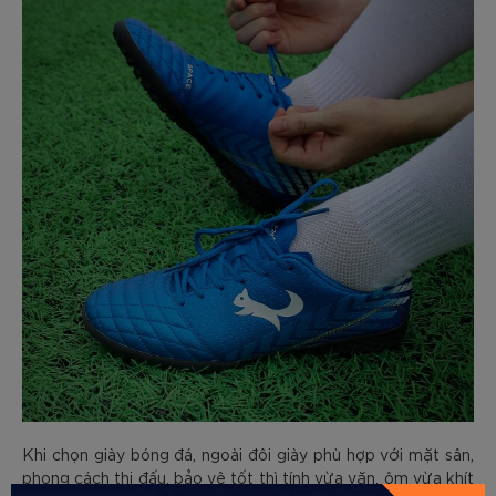
Khi chọn giày bóng đá, ngoài đôi giày phù hợp với mặt sân,
phong cách thi đấu, bảo vệ tốt thì tính vừa vặn, ôm vừa khít