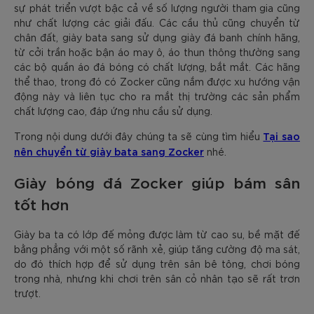
sự phát triển vượt bậc cả về số lượng người tham gia cũng
như chất lượng các giải đấu. Các cầu thủ cũng chuyển từ
chân đất, giày bata sang sử dụng giày đá banh chính hãng,
từ cởi trần hoặc bận áo may ô, áo thun thông thường sang
các bộ quần áo đá bóng có chất lượng, bắt mắt. Các hãng
thể thao, trong đó có Zocker cũng nắm được xu hướng vận
động này và liên tục cho ra mắt thị trường các sản phẩm
chất lượng cao, đáp ứng nhu cầu sử dụng.
Tại sao
Trong nội dung dưới đây chúng ta sẽ cùng tìm hiểu
nên chuyển từ giày bata sang Zocker
nhé.
Giày bóng đá Zocker giúp bám sân
tốt hơn
Giày ba ta có lớp đế mỏng được làm từ cao su, bề mặt đế
bằng phẳng với một số rãnh xẻ, giúp tăng cường độ ma sát,
do đó thích hợp để sử dụng trên sân bê tông, chơi bóng
trong nhà, nhưng khi chơi trên sân cỏ nhân tạo sẽ rất trơn
trượt.