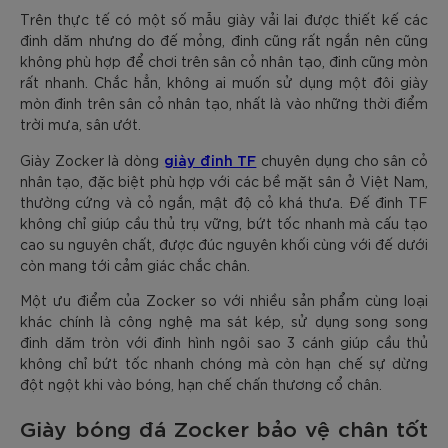
Trên thực tế có một số mẫu giày vải lai được thiết kế các
đinh dăm nhưng do đế mỏng, đinh cũng rất ngắn nên cũng
không phù hợp để chơi trên sân cỏ nhân tạo, đinh cũng mòn
rất nhanh. Chắc hẳn, không ai muốn sử dụng một đôi giày
mòn đinh trên sân cỏ nhân tạo, nhất là vào những thời điểm
trời mưa, sân ướt.
giày đinh TF
Giày Zocker là dòng
chuyên dụng cho sân cỏ
nhân tạo, đặc biệt phù hợp với các bề mặt sân ở Việt Nam,
thường cứng và cỏ ngắn, mật độ cỏ khá thưa. Đế đinh TF
không chỉ giúp cầu thủ trụ vững, bứt tốc nhanh mà cấu tạo
cao su nguyên chất, được đúc nguyên khối cùng với đế dưới
còn mang tới cảm giác chắc chân.
Một ưu điểm của Zocker so với nhiều sản phẩm cùng loại
khác chính là công nghệ ma sát kép, sử dụng song song
đinh dăm tròn với đinh hình ngôi sao 3 cánh giúp cầu thủ
không chỉ bứt tốc nhanh chóng mà còn hạn chế sự dừng
đột ngột khi vào bóng, hạn chế chấn thương cổ chân.
Giày bóng đá Zocker bảo vệ chân tốt