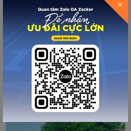
chân là rất quan trọng. Giày chật sẽ gây bó tức, ảnh hưởng
tới mũi chân cũng như khả năng di chuyển, sút bóng, giày
rộng thì dễ bị nhấc chân.
Và nếu bạn vừa chơi bóng vừa phải lo lắng về cảm giác
thăng bằng, di chuyển khó khăn, khống chế bóng và sút
cũng bất tiện thì đó chính là điều bất lợi. Giày ba ta được sử
dụng để đi bộ, có thể miễn cưỡng dùng đá bóng trên mặt
sân bê tông, vỉa hè, nhìn chung là đa – di – năng, và không
chuyên cho đá bóng.
Trong khi đó giày đá bóng chuyên dụng nói chung, giày
Zocker nói riêng sử dụng chất liệu da cao cấp, công nghệ
tiên tiến, chỉ sau thời gian ngắn sử dụng sẽ bai giãn và ôm
vừa khít chân, đảm bảo sự vừa vặn, chắc chân, giúp cầu thủ
thể hiện đầy đủ các phẩm chất kỹ thuật.
Giày đá bóng Zocker ít tốn kém hơn