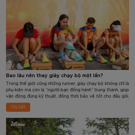
Bao lâu nên thay giày chạy bộ một lần?
Trong thế giới cũng những runner, giày chạy bộ không chỉ là
phụ kiện mà còn là “người bạn đồng hành” trung thành, giúp
vận động đúng kỹ thuật, đồng thời bảo vệ tốt cho đầu gối,
cổ chân, khớp hàng và cột sống. Tuy nhiên, mọi vật dùng
Chi tiết
đều có độ bền và tuổi thọ nhất định. Việc sử dụng 1 đôi giày
đã “xuống cấp” không chỉ giảm hiệu suất mà còn là nguyên
nhân gây ra các chấn thương nghiêm trọng như: Viêm cân
gan chân, đau cẳng chân, viêm khớp…