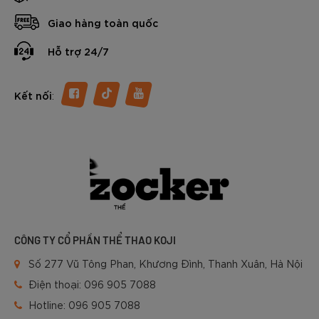
phân khúc tầm trung - cận cao cấp, “thành viên” mới của
Giao hàng toàn quốc
nhà Sóc đang thu hút sự quan tâm đông đảo của người chơi
bóng vợt tại Việt Nam.
Hỗ trợ 24/7
Vậy đôi giày Pickleball Zocker NeoFlex có gì đặc biệt?
Trong nội dung dưới đây chúng ta sẽ cùng tìm hiểu chi tiết
nhé.
:
Kết nối
CÔNG TY CỔ PHẦN THỂ THAO KOJI
Số 277 Vũ Tông Phan, Khương Đình, Thanh Xuân, Hà Nội
Điện thoại:
096 905 7088
Hotline:
096 905 7088