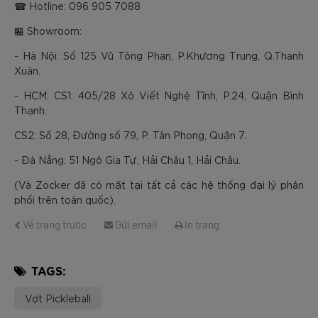
☎ Hotline: 096 905 7088
🏪 Showroom:
- Hà Nội: Số 125 Vũ Tông Phan, P.Khương Trung, Q.Thanh
Xuân.
- HCM: CS1: 405/28 Xô Viết Nghệ Tĩnh, P.24, Quận Bình
Thạnh.
CS2: Số 28, Đường số 79, P. Tân Phong, Quận 7.
- Đà Nẵng: 51 Ngô Gia Tự, Hải Châu 1, Hải Châu.
(Và Zocker đã có mặt tại tất cả các hệ thống đại lý phân
phối trên toàn quốc).
Về trang trước
Gửi email
In trang
TAGS:
Vợt Pickleball