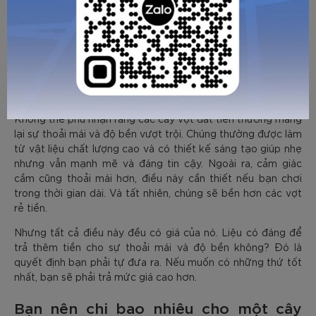
Khi nói đến vợt, sự thoải mái và độ bền là hai yếu tố quan
trọng nhất cần xem xét.
Không thể phủ nhận rằng các cây vợt đắt tiền thường mang
lại sự thoải mái và độ bền vượt trội. Chúng thường được làm
từ vật liệu chất lượng cao và có thiết kế sáng tạo giúp nhẹ
nhưng vẫn mạnh mẽ và đáng tin cậy. Ngoài ra, cảm giác
cầm cũng thoải mái hơn, điều này cần thiết nếu bạn chơi
trong thời gian dài. Và tất nhiên, chúng sẽ bền hơn các vợt
rẻ tiền.
Nhưng tất cả điều này đều có giá của nó. Liệu có đáng để
trả thêm tiền cho sự thoải mái và độ bền không? Đó là
quyết định bạn phải tự đưa ra. Nếu muốn có những thứ tốt
nhất, bạn sẽ phải trả mức giá cao hơn.
Bạn nên chi bao nhiêu cho một cây