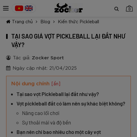
0
Trang chủ
Blog
Kiến thức Pickleball
TẠI SAO GIÁ VỢT PICKLEBALL LẠI ĐẮT NHƯ
VẬY?
Tác giả:
Zocker Sport
TIẾP TỤC MUA HÀNG
Ngày cập nhật: 21/04/2025
Nội dung chính
[ẩn]
Tại sao vợt Pickleball lại đắt như vậy?
Vợt pickleball đắt có làm nên sự khác biệt không?
Nâng cao lối chơi
Sự thoải mái và độ bền
Bạn nên chi bao nhiêu cho một cây vợt