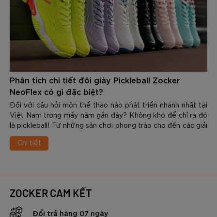
Phân tích chi tiết đôi giày Pickleball Zocker
NeoFlex có gì đặc biệt?
Đối với câu hỏi môn thể thao nào phát triển nhanh nhất tại
Việt Nam trong mấy năm gần đây? Không khó để chỉ ra đó
là pickleball! Từ những sân chơi phong trào cho đến các giải
đấu chuyên nghiệp, số lượng người tham gia bộ môn này
Chi tiết
ngày càng tăng mạnh. Cùng với sự phát triển đó, nhu cầu về
các trang thiết bị chuyên dụng cũng ngày càng được quan
tâm nhiều - đặc biệt là giày được sử dụng trong tập luyện
và thi đấu.
Nắm bắt được xu hướng, Zocker đã cho ra mắt NeoFlex -
ZOCKER CAM KẾT
dòng giày pickleball chuyên nghiệp, được thiết kế dành
riêng cho những người chơi đề cao tốc độ, sự linh hoạt,
Đổi trả hàng 07 ngày
cùng khả năng kiểm soát chuyển động. Với mức giá thuộc