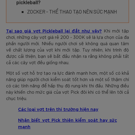
pickleball?
ZOCKER - THỂ THAO TẠO NÊN SỨC MẠNH
Tại sao giá vợt Pickleball lại đắt như vậy?
Khi mới tập
chơi, những cây vợt giá rẻ 200 - 300K sẽ là lựa chọn của đa
phần người mới. Nhiều người chơi sẽ không quá quan tâm
về chất lượng của vợt khi mới tập. Tuy nhiên, khi trình độ
được cải thiện, bạn sẽ bắt đầu nhận ra rằng không phải tất
cả các cây vợt đều giống nhau.
Một số vợt hỗ trợ tạo ra lực đánh mạnh hơn, một số có khả
năng giúp người chơi kiểm soát tốt hơn và một số thậm chí
có các tính năng để hấp thụ độ rung khi thi đấu. Những điều
này khiến cho mức giá của vợt Pick đôi khi có thể lên tới cả
chục triệu.
Các loại vợt trên thị trường hiện nay
Nhận biết vợt Pick thiên kiểm soát hay sức
mạnh