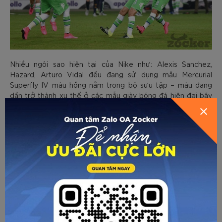
Nhiều ngôi sao hiện tại của Nike như: Alexis Sanchez,
Hazard, Arturo Vidal đều đang sử dụng mẫu Mercurial
Superfly IV màu hồng nằm trong bộ sưu tập – màu đang
dần trở thành xu thế ở các mẫu giày bóng đá hiện đại bây
giờ.
Về trang trước
Gửi email
In trang
CÁC BÀI VIẾT KHÁC