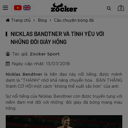
0
Trang chủ
Blog
Câu chuyện bóng đá
NICKLAS BANDTNER VÀ TÌNH YÊU VỚI
NHỮNG ĐÔI GIÀY HỒNG
Tác giả:
Zocker Sport
TIẾP TỤC MUA HÀNG
Ngày cập nhật: 13/07/2018
Nicklas Bendtner
là tiền đạo này nổi tiếng, được mệnh
danh là "THÁNH" nhờ khả năng chuyển hóa… BÀN THẮNG
thành CƠ HỘI một cách “không thể xuất sắc hơn” của anh.
Sự nổi tiếng của Nicklas Bendtner còn được truyền tụng với
niềm đam mê đối với những: đôi giày đá bóng mang màu
hồng.