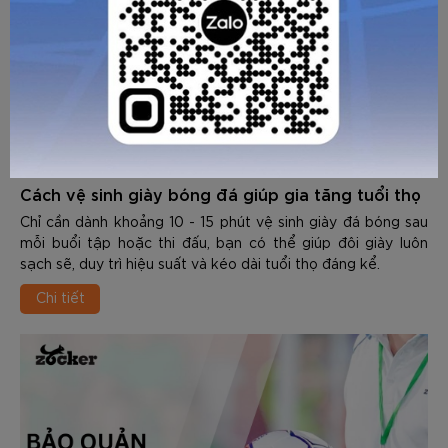
Cách vệ sinh giày bóng đá giúp gia tăng tuổi thọ
Chỉ cần dành khoảng 10 - 15 phút vệ sinh giày đá bóng sau
mỗi buổi tập hoặc thi đấu, bạn có thể giúp đôi giày luôn
sạch sẽ, duy trì hiệu suất và kéo dài tuổi thọ đáng kể.
Chi tiết