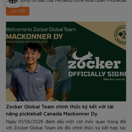
🎁
tài trợ bóng thi đấu của Michelob Ultra Asia Open Pickleball
Tournament 2026 – một trong những giải đấu pickleball quy
Chi tiết
mô lớn và được mong chờ nhất trong năm.
Zocker Global Team chính thức ký kết với tài
năng pickleball Canada Mackonner Dy
Ngày 01/06/2026 đánh dấu một cột mốc quan trọng đối
với Zocker Global Team khi đội chính thức ký kết hợp tác