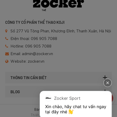
CÔNG TY CỔ PHẦN THỂ THAO KOJI
Số 277 Vũ Tông Phan, Khương Đình, Thanh Xuân, Hà Nội
Điện thoại:
096 905 7088
Hotline:
096 905 7088
Email:
admin@zocker.vn
Website:
zocker.vn
THÔNG TIN CẦN BIẾT
BLOG
Zocker Sport
Xin chào, hãy chat tư vấn ngay 
Bản quyền © 2025 của Zocker.
tại đây nhé 
Thiết kế website & SEO - Tất Thành