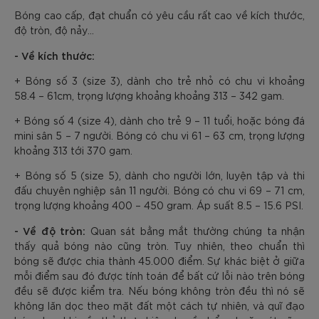
Bóng cao cấp, đạt chuẩn có yêu cầu rất cao về kích thước,
độ tròn, độ nảy…
- Về kích thước:
+ Bóng số 3 (size 3), dành cho trẻ nhỏ có chu vi khoảng
58.4 – 61cm, trọng lượng khoảng khoảng 313 – 342 gam.
+ Bóng số 4 (size 4), dành cho trẻ 9 – 11 tuổi, hoặc bóng đá
mini sân 5 – 7 người. Bóng có chu vi 61 – 63 cm, trọng lượng
khoảng 313 tới 370 gam.
+ Bóng số 5 (size 5), dành cho người lớn, luyện tập và thi
đấu chuyên nghiệp sân 11 người. Bóng có chu vi 69 – 71 cm,
trọng lượng khoảng 400 – 450 gram. Áp suất 8.5 – 15.6 PSI.
- Về độ tròn:
Quan sát bằng mắt thường chúng ta nhận
thấy quả bóng nào cũng tròn. Tuy nhiên, theo chuẩn thì
bóng sẽ được chia thành 45.000 điểm. Sự khác biệt ở giữa
mỗi điểm sau đó được tính toán để bất cứ lỗi nào trên bóng
đều sẽ được kiểm tra. Nếu bóng không tròn đều thì nó sẽ
không lăn dọc theo mặt đất một cách tự nhiên, và quĩ đạo