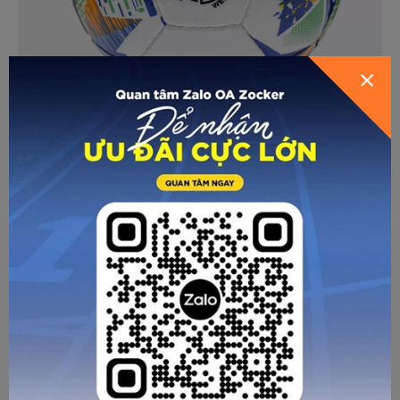
- Hấp thụ nước:
Bóng có thể hấp thụ một lượng nước đáng
kể. Để kiểm tra, nhà sản xuất sẽ để bóng được quay và bóp
khoảng 250 lần trong bể nước. Sau đó kiểm tra bóng không
được phép hấp thụ quá 10% để đảm bảo đường chuyền tốt.
- Tổn hao áp suất:
Áp lực trong quả bóng cần được duy trì
liên tục trong suốt trận đấu. Để được công nhận là quả
bóng đá chất lượng cao thì trong tiêu chí này trái bóng sẽ
được thổi phồng lên 0.8 bar, sau đó để 72h, nó không được
phép thất thoát 1% không khí nào.
- Hình dạng và khả năng duy trì kích thước:
Bóng đá là
môn thể thao cạnh tranh, cường độ cao. Quả bóng thường
xuyên phải chịu tác động từ ngoại lực. Bóng đạt chuẩn sẽ