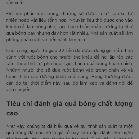
sản xuất.
Đối với phần ruột bóng, thường sẽ được là từ cao su tự
nhiên hoặc vật liệu tổng hợp. Nguyên liệu thô được cho vào
khuôn rồi làm nóng nhẹ, tạo thành 1 sản phẩm tương tự như
quả bóng bay nhưng dày hơn rất nhiều. Nhà sản xuất sẽ làm
phồng phần ruột và tiến hành làm mịn.
Cuối cùng, người ta giao 32 tấm da được đóng gói cẩn thận
cùng với ruột bóng cho người thợ khâu để họ lắp ráp các
tấm theo thứ tự phù hợp, tạo thành quả bóng hoàn chỉnh.
Những người thợ sẽ đưa ruột bóng vào trong phần vỏ và
hoàn thiện các đường khâu cuối cùng. Bóng thường được
cân đo tại thời điểm này, sau đó làm xẹp và đóng gói để
vận chuyển.
Tiêu chí đánh giá quả bóng chất lượng
cao
Như vậy, chúng ta đã hiểu qua về qui trình sản xuất ra một
quả bóng đá, cho dù là giá rẻ hay cao cấp, dành cho luyện
tập hay thi đấu, kích thước to hay nhỏ. Dưới đây là một số