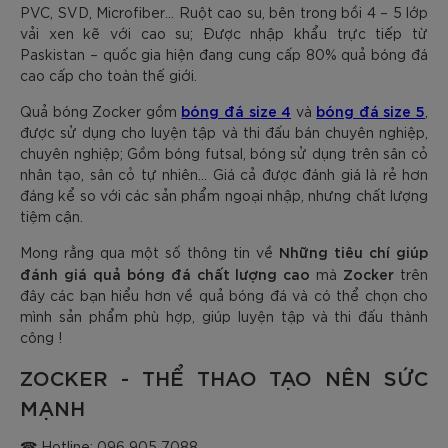
PVC, SVD, Microfiber… Ruột cao su, bên trong bồi 4 – 5 lớp
vải xen kẽ với cao su; Được nhập khẩu trực tiếp từ
Paskistan – quốc gia hiện đang cung cấp 80% quả bóng đá
cao cấp cho toàn thế giới.
bóng đá size 4
bóng đá size 5
Quả bóng Zocker gồm
và
,
được sử dụng cho luyện tập và thi đấu bán chuyên nghiệp,
chuyên nghiệp; Gồm bóng futsal, bóng sử dụng trên sân cỏ
nhân tạo, sân cỏ tự nhiên… Giá cả được đánh giá là rẻ hơn
đáng kể so với các sản phẩm ngoại nhập, nhưng chất lượng
tiệm cận.
Những tiêu chí giúp
Mong rằng qua một số thông tin về
đánh giá quả bóng đá chất lượng cao
Zocker
mà
trên
đây các bạn hiểu hơn về quả bóng đá và có thể chọn cho
mình sản phẩm phù hợp, giúp luyện tập và thi đấu thành
công !
ZOCKER - THỂ THAO TẠO NÊN SỨC
MẠNH
☎ Hotline: 096 905 7088