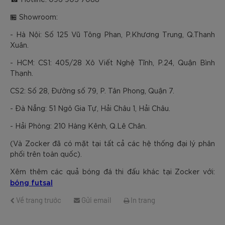
🏪 Showroom:
- Hà Nội: Số 125 Vũ Tông Phan, P.Khương Trung, Q.Thanh
Xuân.
- HCM: CS1: 405/28 Xô Viết Nghệ Tĩnh, P.24, Quận Bình
Thạnh.
CS2: Số 28, Đường số 79, P. Tân Phong, Quận 7.
- Đà Nẵng: 51 Ngô Gia Tự, Hải Châu 1, Hải Châu.
- Hải Phòng: 210 Hàng Kênh, Q.Lê Chân.
(Và Zocker đã có mặt tại tất cả các hệ thống đại lý phân
phối trên toàn quốc).
Xêm thêm các quả bóng đá thi đấu khác tại Zocker với:
bóng futsal
Về trang trước
Gửi email
In trang