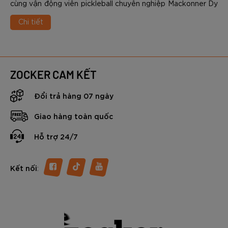
cùng vận động viên pickleball chuyên nghiệp Mackonner Dy
- một trong những tài năng trẻ nổi bật nhất của làng
Chi tiết
pickleball quốc tế hiện nay.
ZOCKER CAM KẾT
Đổi trả hàng 07 ngày
Giao hàng toàn quốc
Hỗ trợ 24/7
:
Kết nối