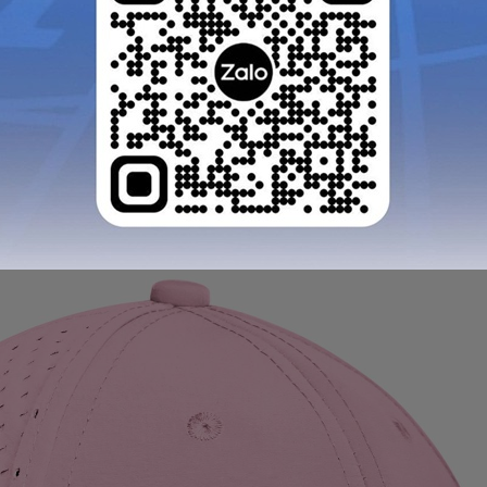
GỬI TƯ VẤN
HỦY