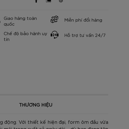
nh Cam
Đ
Đ
Đ
VNĐ
VNĐ
Giao hàng toàn
Miễn phí đổi hàng
quốc
Chế độ bảo hành uy
Hỗ trợ tư vấn 24/7
tín
THƯƠNG HIỆU
 động. Với thiết kế hiện đại, form ôm đầu vừa
 mái trong suốt cả ngày dài – dù bạn đang tập