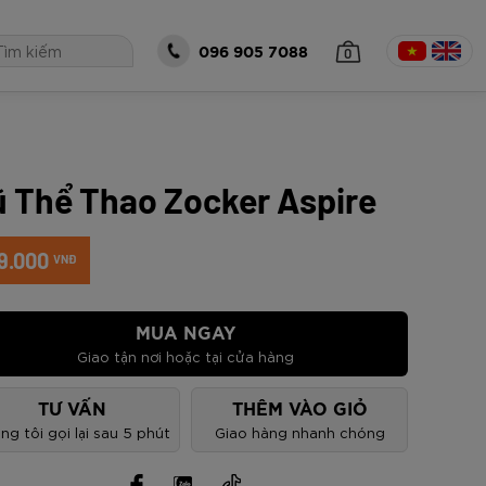
0
096 905 7088
 Thể Thao Zocker Aspire
 TỤC MUA HÀNG
9.000
VNĐ
MUA NGAY
Giao tận nơi hoặc tại cửa hàng
TƯ VẤN
THÊM VÀO GIỎ
ng tôi gọi lại sau 5 phút
Giao hàng nhanh chóng
óng Zocker
all Zocker
Bộ Zocker
á size 5 Zocker
Thủ Môn Zocker
o Gen 2 Cam
eries Power -
t Gen 2 Half
5-EN205
ker