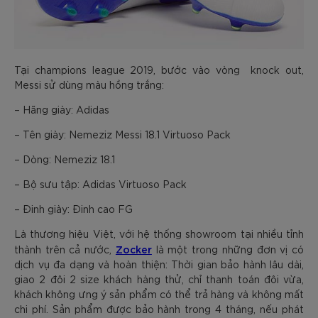
Tại champions league 2019, bước vào vòng knock out,
Messi sử dùng màu hồng trắng:
– Hãng giày: Adidas
– Tên giày: Nemeziz Messi 18.1 Virtuoso Pack
– Dòng: Nemeziz 18.1
– Bộ sưu tập: Adidas Virtuoso Pack
– Đinh giày: Đinh cao FG
Là thương hiệu Việt, với hệ thống showroom tại nhiều tỉnh
Zocker
thành trên cả nước,
là một trong những đơn vị có
dịch vụ đa dạng và hoàn thiện: Thời gian bảo hành lâu dài,
giao 2 đôi 2 size khách hàng thử, chỉ thanh toán đôi vừa,
khách không ưng ý sản phẩm có thể trả hàng và không mất
chi phí. Sản phẩm được bảo hành trong 4 tháng, nếu phát